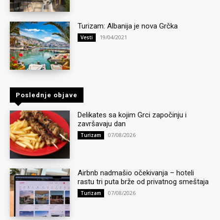
Turizam: Albanija je nova Grčka
19/04/2021
Vesti
Poslednje objave
Delikates sa kojim Grci započinju i
završavaju dan
07/08/2026
Turizam
Airbnb nadmašio očekivanja – hoteli
rastu tri puta brže od privatnog smeštaja
07/08/2026
Turizam