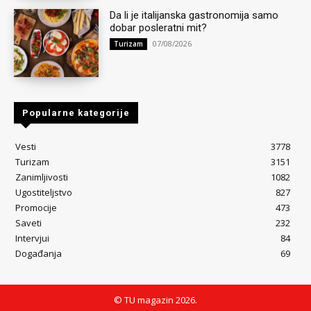
Da li je italijanska gastronomija samo
dobar posleratni mit?
07/08/2026
Turizam
Popularne kategorije
Vesti
3778
Turizam
3151
Zanimljivosti
1082
Ugostiteljstvo
827
Promocije
473
Saveti
232
Intervjui
84
Događanja
69
© TU magazin 2026.