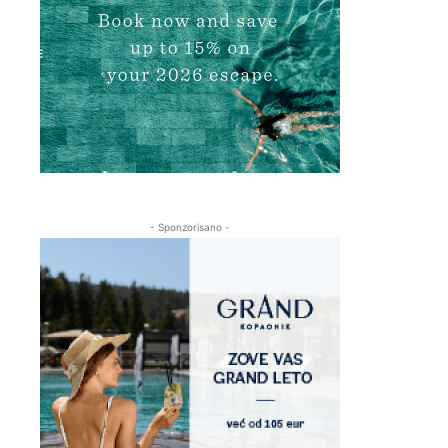
- Sponzorisano -