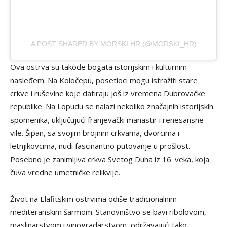
A POST SHARED BY MORSKI HR (@MORSKI_HR)
Ova ostrva su takođe bogata istorijskim i kulturnim
nasleđem. Na Koločepu, posetioci mogu istražiti stare
crkve i ruševine koje datiraju još iz vremena Dubrovačke
republike. Na Lopudu se nalazi nekoliko značajnih istorijskih
spomenika, uključujući franjevački manastir i renesansne
vile. Šipan, sa svojim brojnim crkvama, dvorcima i
letnjikovcima, nudi fascinantno putovanje u prošlost.
Posebno je zanimljiva crkva Svetog Duha iz 16. veka, koja
čuva vredne umetničke relikvije.
Život na Elafitskim ostrvima odiše tradicionalnim
mediteranskim šarmom. Stanovništvo se bavi ribolovom,
maslinarstvom i vinogradarstvom, održavajući tako