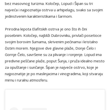
bez masovnog turizma. Koločep, Lopud i Šipan su tri
najveća i najpoznatija ostrva u arhipelagu, svako sa svojim
jedinstvenim karakteristikama i šarmom.
Prirodna lepota Elafitskih ostrva je ono što ih čini
posebnim. Koločep, najbliži Dubrovniku, privlači posetioce
svojim borovim šumama, skrivenim pećinama i kristalno
čistim morem. Njegove dve glavne plaže, Donje Čelo i
Gornje Čelo, savršene su za plivanje i ronjenje. Lopud ima
predivne peščane plaže, poput Šunja, i pruža idealno mesto
za opuštanje i sunčanje. Šipan je najveće ostrvo, koje je
najpoznatije je po maslinjacima i vinogradima, koji stvaraju
mirnu i ruralnu atmosferu.