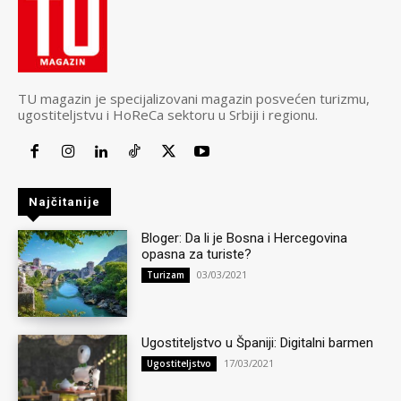
TU magazin je specijalizovani magazin posvećen turizmu,
ugostiteljstvu i HoReCa sektoru u Srbiji i regionu.
Najčitanije
Bloger: Da li je Bosna i Hercegovina
opasna za turiste?
03/03/2021
Turizam
Ugostiteljstvo u Španiji: Digitalni barmen
17/03/2021
Ugostiteljstvo