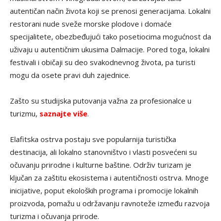
autentičan način života koji se prenosi generacijama. Lokalni
restorani nude sveže morske plodove i domaće
specijalitete, obezbeđujući tako posetiocima mogućnost da
uživaju u autentičnim ukusima Dalmacije. Pored toga, lokalni
festivali i običaji su deo svakodnevnog života, pa turisti
mogu da osete pravi duh zajednice.
Zašto su studijska putovanja važna za profesionalce u
turizmu,
saznajte više
.
Elafitska ostrva postaju sve popularnija turistička
destinacija, ali lokalno stanovništvo i vlasti posvećeni su
očuvanju prirodne i kulturne baštine. Održiv turizam je
ključan za zaštitu ekosistema i autentičnosti ostrva. Mnoge
inicijative, poput ekoloških programa i promocije lokalnih
proizvoda, pomažu u održavanju ravnoteže između razvoja
turizma i očuvanja prirode.