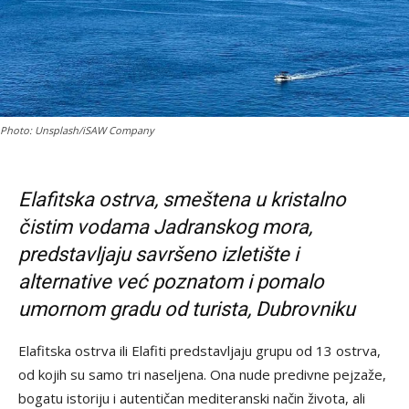
Photo: Unsplash/iSAW Company
Elafitska ostrva, smeštena u kristalno
čistim vodama Jadranskog mora,
predstavljaju savršeno izletište i
alternative već poznatom i pomalo
umornom gradu od turista, Dubrovniku
Elafitska ostrva ili Elafiti predstavljaju grupu od 13 ostrva,
od kojih su samo tri naseljena. Ona nude predivne pejzaže,
bogatu istoriju i autentičan mediteranski način života, ali