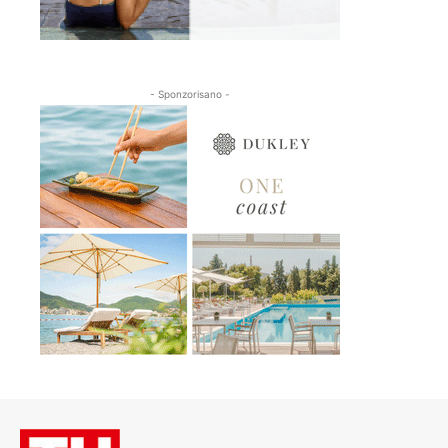
- Sponzorisano -