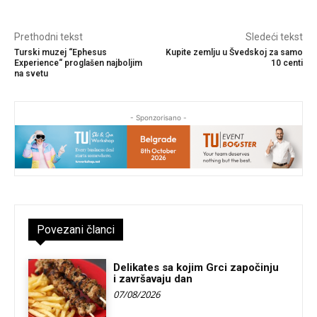
Prethodni tekst
Sledeći tekst
Turski muzej “Ephesus
Kupite zemlju u Švedskoj za samo
Experience“ proglašen najboljim
10 centi
na svetu
- Sponzorisano -
Povezani članci
Delikates sa kojim Grci započinju
i završavaju dan
07/08/2026