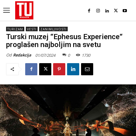
TURIZAM
VESTI
ZANIMLJIVOSTI
Turski muzej “Ephesus Experience“
proglašen najboljim na svetu
Od
Redakcija
01/07/2024
0
1730