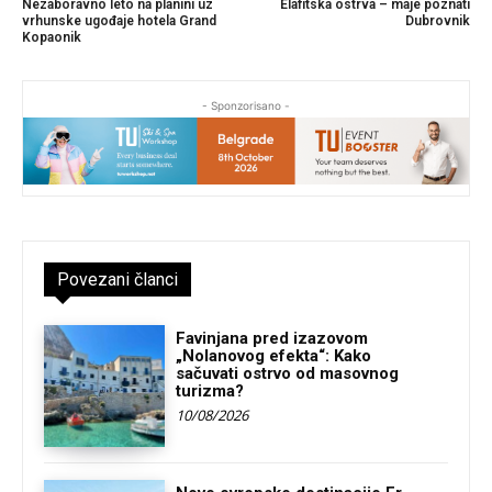
Nezaboravno leto na planini uz
Elafitska ostrva – maje poznati
vrhunske ugođaje hotela Grand
Dubrovnik
Kopaonik
- Sponzorisano -
Povezani članci
Favinjana pred izazovom
„Nolanovog efekta“: Kako
sačuvati ostrvo od masovnog
turizma?
10/08/2026