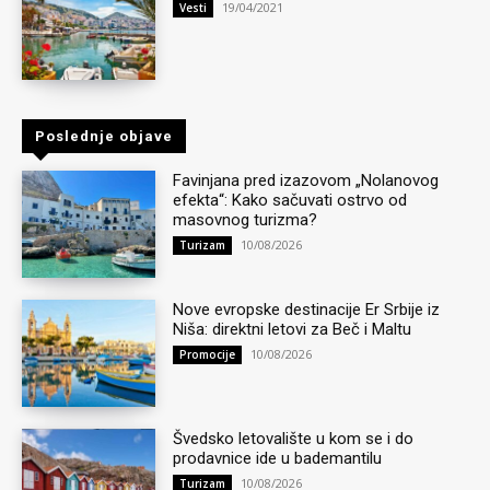
19/04/2021
Vesti
Poslednje objave
Favinjana pred izazovom „Nolanovog
efekta“: Kako sačuvati ostrvo od
masovnog turizma?
10/08/2026
Turizam
Nove evropske destinacije Er Srbije iz
Niša: direktni letovi za Beč i Maltu
10/08/2026
Promocije
Švedsko letovalište u kom se i do
prodavnice ide u bademantilu
10/08/2026
Turizam