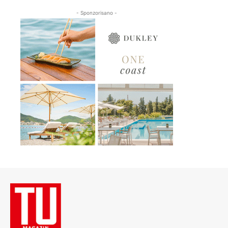
- Sponzorisano -