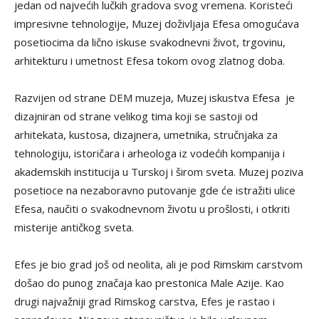
jedan od najvećih lučkih gradova svog vremena. Koristeći
impresivne tehnologije, Muzej doživljaja Efesa omogućava
posetiocima da lično iskuse svakodnevni život, trgovinu,
arhitekturu i umetnost Efesa tokom ovog zlatnog doba.
Razvijen od strane DEM muzeja, Muzej iskustva Efesa je
dizajniran od strane velikog tima koji se sastoji od
arhitekata, kustosa, dizajnera, umetnika, stručnjaka za
tehnologiju, istoričara i arheologa iz vodećih kompanija i
akademskih institucija u Turskoj i širom sveta. Muzej poziva
posetioce na nezaboravno putovanje gde će istražiti ulice
Efesa, naučiti o svakodnevnom životu u prošlosti, i otkriti
misterije antičkog sveta.
Efes je bio grad još od neolita, ali je pod Rimskim carstvom
došao do punog značaja kao prestonica Male Azije. Kao
drugi najvažniji grad Rimskog carstva, Efes je rastao i