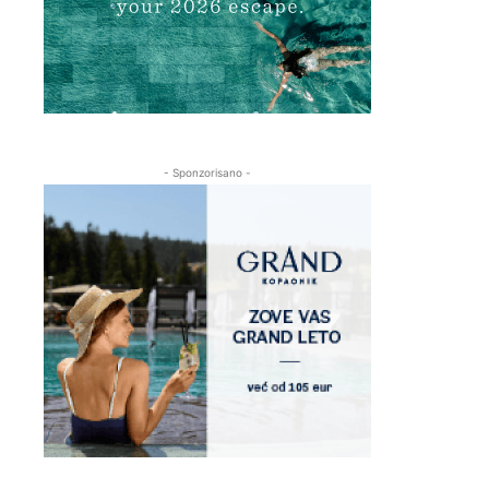
- Sponzorisano -