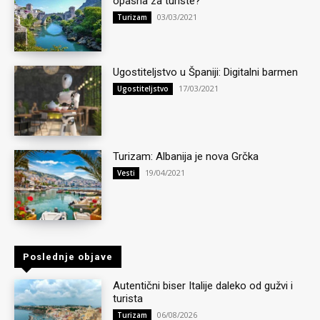
opasna za turiste?
03/03/2021
Turizam
Ugostiteljstvo u Španiji: Digitalni barmen
17/03/2021
Ugostiteljstvo
Turizam: Albanija je nova Grčka
19/04/2021
Vesti
Poslednje objave
Autentični biser Italije daleko od gužvi i
turista
06/08/2026
Turizam