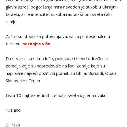
glavni uzroci pogoršanja mira naveden je sukob u Ukrajini i
Izraelu, ali je intenzitet sukoba rastao širom sveta čak i
ranije.
Zašto su studijska putovanja važna za profesionalce u
turizmu,
saznajte više
.
Da stvari nisu samo loše, pokazuje i trend određenih
zemalja koje su napredovale na listi. Zemlje koje su
napravile najveći pozitivni pomak su Libija, Burundi, Obala
Slonovače i Oman.
Lista 10 najbezbednijih zemalja sveta izgleda ovako:
1.Island
2. Irska