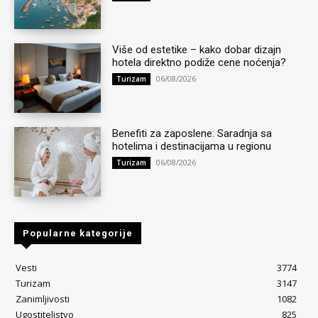
Više od estetike – kako dobar dizajn
hotela direktno podiže cene noćenja?
06/08/2026
Turizam
Benefiti za zaposlene: Saradnja sa
hotelima i destinacijama u regionu
06/08/2026
Turizam
Popularne kategorije
Vesti
3774
Turizam
3147
Zanimljivosti
1082
Ugostiteljstvo
825