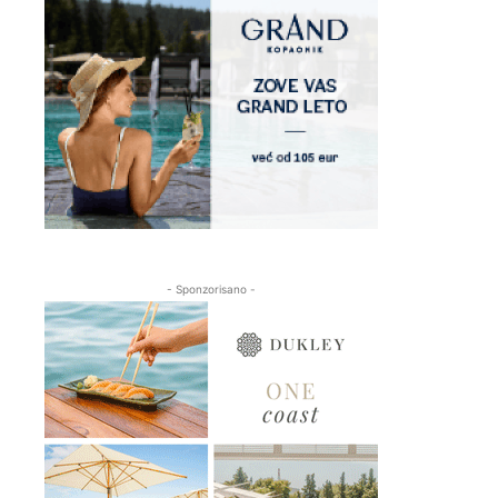
- Sponzorisano -