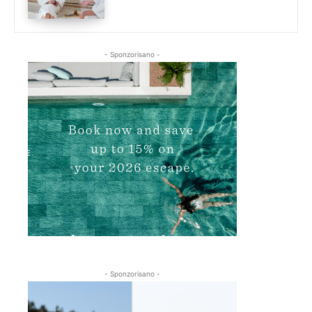
- Sponzorisano -
- Sponzorisano -