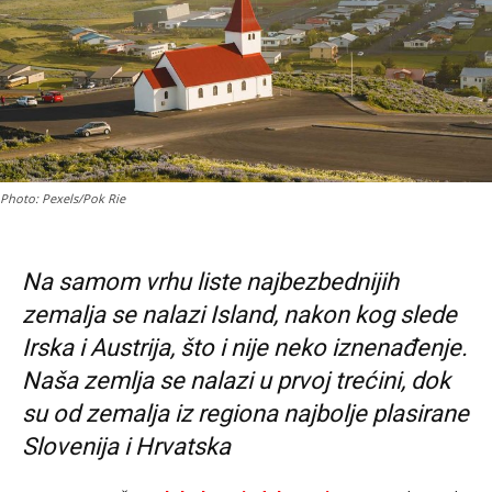
Photo: Pexels/Pok Rie
Na samom vrhu liste najbezbednijih
zemalja se nalazi Island, nakon kog slede
Irska i Austrija, što i nije neko iznenađenje.
Naša zemlja se nalazi u prvoj trećini, dok
su od zemalja iz regiona najbolje plasirane
Slovenija i Hrvatska