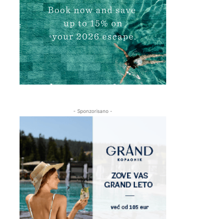
- Sponzorisano -