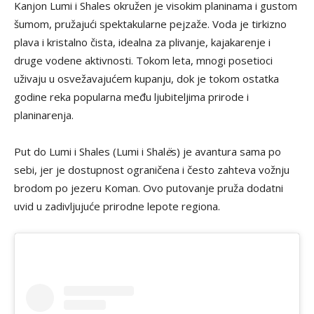
Kanjon Lumi i Shales okružen je visokim planinama i gustom
šumom, pružajući spektakularne pejzaže. Voda je tirkizno
plava i kristalno čista, idealna za plivanje, kajakarenje i
druge vodene aktivnosti. Tokom leta, mnogi posetioci
uživaju u osvežavajućem kupanju, dok je tokom ostatka
godine reka popularna među ljubiteljima prirode i
planinarenja.
Put do Lumi i Shales (Lumi i Shal
ë
s) je avantura sama po
sebi, jer je dostupnost ograničena i često zahteva vožnju
brodom po jezeru Koman. Ovo putovanje pruža dodatni
uvid u zadivljujuće prirodne lepote regiona.