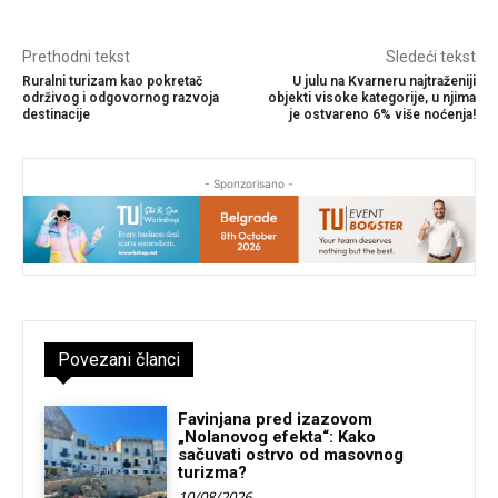
Prethodni tekst
Sledeći tekst
Ruralni turizam kao pokretač
U julu na Kvarneru najtraženiji
održivog i odgovornog razvoja
objekti visoke kategorije, u njima
destinacije
je ostvareno 6% više noćenja!
- Sponzorisano -
Povezani članci
Favinjana pred izazovom
„Nolanovog efekta“: Kako
sačuvati ostrvo od masovnog
turizma?
10/08/2026