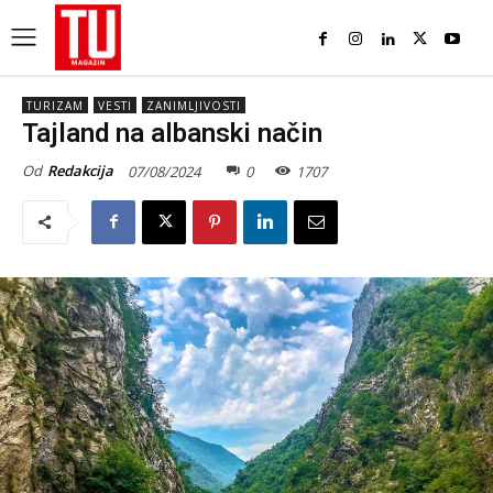
TURIZAM
VESTI
ZANIMLJIVOSTI
Tajland na albanski način
Od
Redakcija
07/08/2024
0
1707