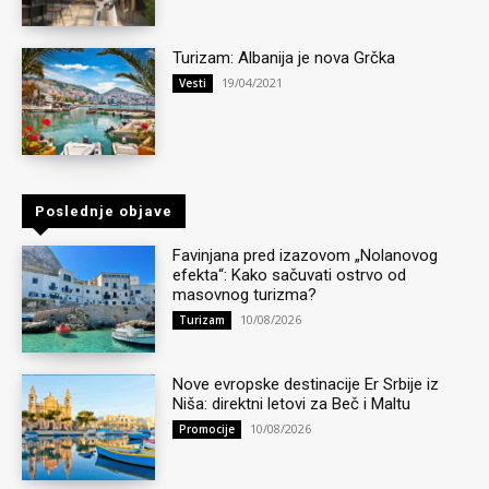
Turizam: Albanija je nova Grčka
19/04/2021
Vesti
Poslednje objave
Favinjana pred izazovom „Nolanovog
efekta“: Kako sačuvati ostrvo od
masovnog turizma?
10/08/2026
Turizam
Nove evropske destinacije Er Srbije iz
Niša: direktni letovi za Beč i Maltu
10/08/2026
Promocije