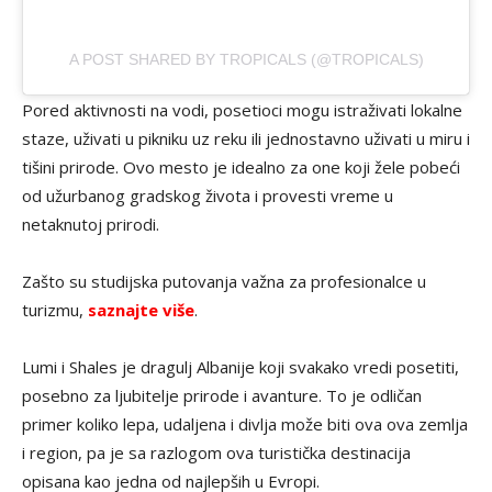
A POST SHARED BY TROPICALS (@TROPICALS)
Pored aktivnosti na vodi, posetioci mogu istraživati lokalne
staze, uživati u pikniku uz reku ili jednostavno uživati u miru i
tišini prirode. Ovo mesto je idealno za one koji žele pobeći
od užurbanog gradskog života i provesti vreme u
netaknutoj prirodi.
Zašto su studijska putovanja važna za profesionalce u
turizmu,
saznajte više
.
Lumi i Shales je dragulj Albanije koji svakako vredi posetiti,
posebno za ljubitelje prirode i avanture. To je odličan
primer koliko lepa, udaljena i divlja može biti ova ova zemlja
i region, pa je sa razlogom ova turistička destinacija
opisana kao jedna od najlepših u Evropi.