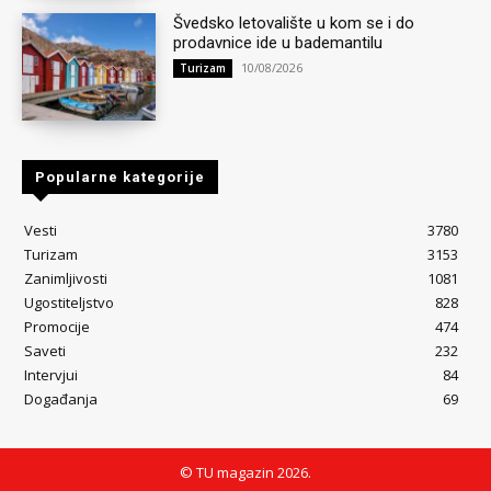
Švedsko letovalište u kom se i do
prodavnice ide u bademantilu
10/08/2026
Turizam
Popularne kategorije
Vesti
3780
Turizam
3153
Zanimljivosti
1081
Ugostiteljstvo
828
Promocije
474
Saveti
232
Intervjui
84
Događanja
69
© TU magazin 2026.