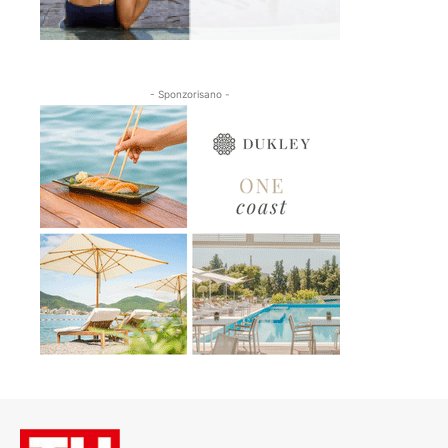
- Sponzorisano -