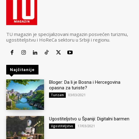
TU magazin je specijalizovani magazin posvećen turizmu,
ugostiteljstvu i HoReCa sektoru u Srbiji i regionu.
Najčitanije
Bloger: Da li je Bosna i Hercegovina
opasna za turiste?
03/03/2021
Turizam
Ugostiteljstvo u Španiji: Digitalni barmen
17/03/2021
Ugostiteljstvo