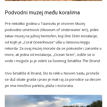
Podvodni muzej među koralima
Pre nekoliko godina u Taunsvilu je otvoren Muzej
podvodne umetnosti (Museum of Underwater Art), jedini
takav muzej na južnoj hemisferi, koji čine četiri instalacije,
od kojih je „Coral Greenhouse“ ušla u Ginisovu knjigu
rekorda. Za ovaj muzej morate da se pokvasite i zaronite u
more, ali jedna od instalacija, „Ocean Siren“, izdiže se iz
vode i moguće ju je videti sa čuvenog šetališta
The Strand
.
Ovo šetalište ili štrand, što bi rekli u Novom Sadu, proteže
se duž obale grada i pravi je mali raj za porodice sa decom
jer ima mnoštvo parkića, plaža i restorana.