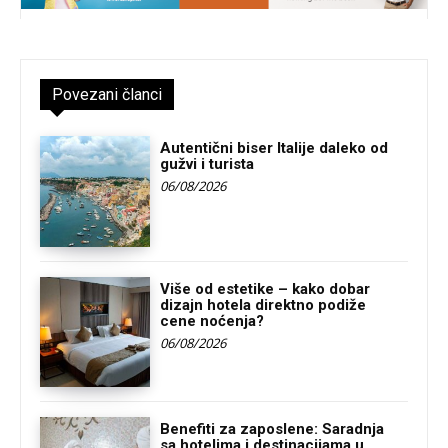
Povezani članci
Autentični biser Italije daleko od
gužvi i turista
06/08/2026
Više od estetike – kako dobar
dizajn hotela direktno podiže
cene noćenja?
06/08/2026
Benefiti za zaposlene: Saradnja
sa hotelima i destinacijama u