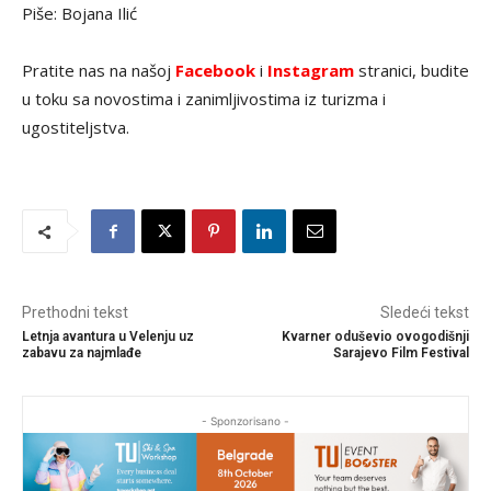
Piše: Bojana Ilić
Pratite nas na našoj
Facebook
i
Instagram
stranici, budite
u toku sa novostima i zanimljivostima iz turizma i
ugostiteljstva.
Prethodni tekst
Sledeći tekst
Letnja avantura u Velenju uz
Kvarner oduševio ovogodišnji
zabavu za najmlađe
Sarajevo Film Festival
- Sponzorisano -