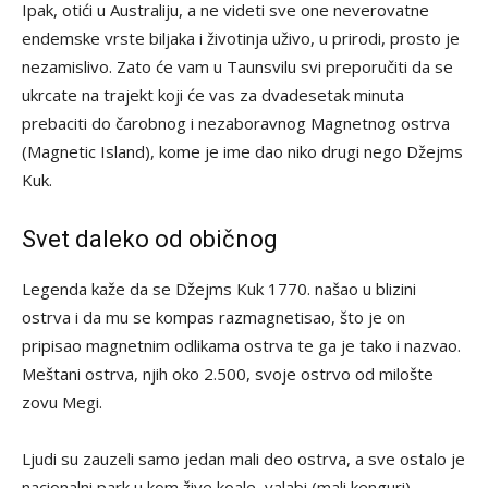
Ipak, otići u Australiju, a ne videti sve one neverovatne
endemske vrste biljaka i životinja uživo, u prirodi, prosto je
nezamislivo. Zato će vam u Taunsvilu svi preporučiti da se
ukrcate na trajekt koji će vas za dvadesetak minuta
prebaciti do čarobnog i nezaboravnog Magnetnog ostrva
(Magnetic Island), kome je ime dao niko drugi nego Džejms
Kuk.
Svet daleko od običnog
Legenda kaže da se Džejms Kuk 1770. našao u blizini
ostrva i da mu se kompas razmagnetisao, što je on
pripisao magnetnim odlikama ostrva te ga je tako i nazvao.
Meštani ostrva, njih oko 2.500, svoje ostrvo od milošte
zovu Megi.
Ljudi su zauzeli samo jedan mali deo ostrva, a sve ostalo je
nacionalni park u kom žive koale, valabi (mali kenguri),