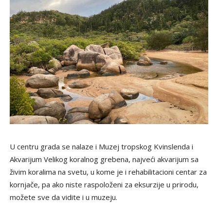
U centru grada se nalaze i Muzej tropskog Kvinslenda i
Akvarijum Velikog koralnog grebena, najveći akvarijum sa
živim koralima na svetu, u kome je i rehabilitacioni centar za
kornjače, pa ako niste raspoloženi za eksurzije u prirodu,
možete sve da vidite i u muzeju.