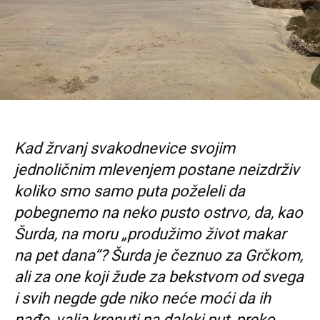
Kad žrvanj svakodnevice svojim
jednoličnim mlevenjem postane neizdrživ
koliko smo samo puta poželeli da
pobegnemo na neko pusto ostrvo, da, kao
Šurda, na moru „produžimo život makar
na pet dana“? Šurda je čeznuo za Grčkom,
ali za one koji žude za bekstvom od svega
i svih negde gde niko neće moći da ih
nađe, valja krenuti na daleki put, preko