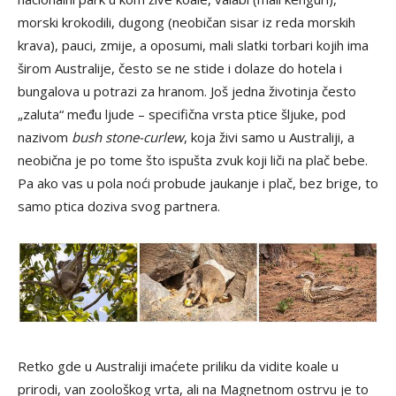
morski krokodili, dugong (neobičan sisar iz reda morskih
krava), pauci, zmije, a oposumi, mali slatki torbari kojih ima
širom Australije, često se ne stide i dolaze do hotela i
bungalova u potrazi za hranom. Još jedna životinja često
„zaluta“ među ljude – specifična vrsta ptice šljuke, pod
nazivom
bush stone-curlew
, koja živi samo u Australiji, a
neobična je po tome što ispušta zvuk koji liči na plač bebe.
Pa ako vas u pola noći probude jaukanje i plač, bez brige, to
samo ptica doziva svog partnera.
Retko gde u Australiji imaćete priliku da vidite koale u
prirodi, van zoološkog vrta, ali na Magnetnom ostrvu je to