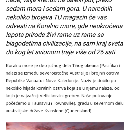
sedam mora i sedam gora. U narednih
nekoliko brojeva TU magazin će vas
odvesti na Koralno more, gde neukroćena
lepota prirode živi rame uz rame sa
blagodetima civilizacije, na sam kraj sveta
do kog let avionom traje više od 26 sati
Koralno more je deo južnog dela Tihog okeana (Pacifika) i
nalazi se između severoistočne Australije i brojnih ostrva
Republike Vanuatu i Nove Kaledonije. Naziv je dobilo po
nekoliko hiljada koralnih ostrva koja se u njemu nalaze, od
kojih je najvažniji Veliki koralni greben. Naše putovanje
počećemo u Taunsvilu (Townsville), gradu u severnom delu
australijske države Kvinslend (Queensland).