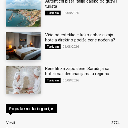
Autentični biser Italije daleko od gužvi i
turista
06/08/2026
Turizam
Više od estetike – kako dobar dizajn
hotela direktno podiže cene noćenja?
06/08/2026
Turizam
Benefiti za zaposlene: Saradnja sa
hotelima i destinacijama u regionu
06/08/2026
Turizam
Popularne kategorije
Vesti
3774