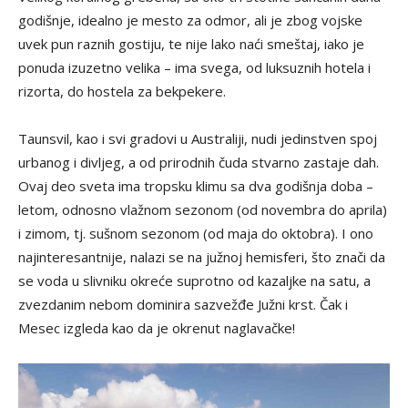
godišnje, idealno je mesto za odmor, ali je zbog vojske
uvek pun raznih gostiju, te nije lako naći smeštaj, iako je
ponuda izuzetno velika – ima svega, od luksuznih hotela i
rizorta, do hostela za bekpekere.
Taunsvil, kao i svi gradovi u Australiji, nudi jedinstven spoj
urbanog i divljeg, a od prirodnih čuda stvarno zastaje dah.
Ovaj deo sveta ima tropsku klimu sa dva godišnja doba –
letom, odnosno vlažnom sezonom (od novembra do aprila)
i zimom, tj. sušnom sezonom (od maja do oktobra). I ono
najinteresantnije, nalazi se na južnoj hemisferi, što znači da
se voda u slivniku okreće suprotno od kazaljke na satu, a
zvezdanim nebom dominira sazvežđe Južni krst. Čak i
Mesec izgleda kao da je okrenut naglavačke!