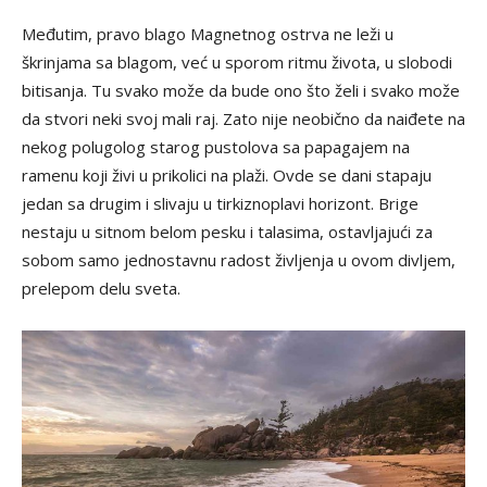
Međutim, pravo blago Magnetnog ostrva ne leži u
škrinjama sa blagom, već u sporom ritmu života, u slobodi
bitisanja. Tu svako može da bude ono što želi i svako može
da stvori neki svoj mali raj. Zato nije neobično da naiđete na
nekog polugolog starog pustolova sa papagajem na
ramenu koji živi u prikolici na plaži. Ovde se dani stapaju
jedan sa drugim i slivaju u tirkiznoplavi horizont. Brige
nestaju u sitnom belom pesku i talasima, ostavljajući za
sobom samo jednostavnu radost življenja u ovom divljem,
prelepom delu sveta.