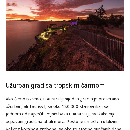
Užurban grad sa tropskim šarmom
Ako ćemo iskreno, u Australiji nijedan grad nije preterano
užurban, ali Taunsvil, sa oko 180.000 stanovnika i sa
jednom od najvećih vojnih baza u Australiji, svakako nije
uspavani gradić na obali mora. Pošto je smešten u blizini
Velikog koralnog grebena, sa oko tri stotine sunčanih dana