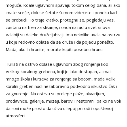
moguće. Koale uglavnom spavaju tokom celog dana, ali ako
imate sreće, dok se šetate šumom videćete i poneku kad
se probudi. To traje kratko, protegnu se, pogledaju vas,
zastanu na tren za slikanje, i onda nazad u svet snova.
Valabiji su daleko druželjubiviji. Ima nekoliko uvala na ostrvu
u koje redovno dolaze da se druže i da pojedu ponešto.
Mada, ako ih hranite, morate kupiti posebnu hranu.
Turisti na ostrvo dolaze uglavnom zbog ronjenja kod
Velikog koralnog grebena, koji je lako dostupan, a ima i
mnogo škola i kurseva za ronjenje sa bocom, mada Veliki
koralni greben nudi nezaboravno podvodno iskustvo čak i
za gnurenje. Na ostrvu su prelepe plaže, akvarijum,
prodavnice, galerije, muzeji, barovi i restorani, pa ko ne voli
da roni može prosto da uživa u lepoj prirodi i opuštenoj
atmosferi.