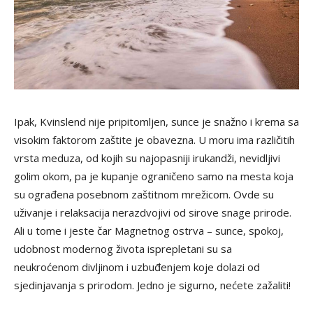
Ipak, Kvinslend nije pripitomljen, sunce je snažno i krema sa
visokim faktorom zaštite je obavezna. U moru ima različitih
vrsta meduza, od kojih su najopasniji irukandži, nevidljivi
golim okom, pa je kupanje ograničeno samo na mesta koja
su ograđena posebnom zaštitnom mrežicom. Ovde su
uživanje i relaksacija nerazdvojivi od sirove snage prirode.
Ali u tome i jeste čar Magnetnog ostrva – sunce, spokoj,
udobnost modernog života isprepletani su sa
neukroćenom divljinom i uzbuđenjem koje dolazi od
sjedinjavanja s prirodom. Jedno je sigurno, nećete zažaliti!