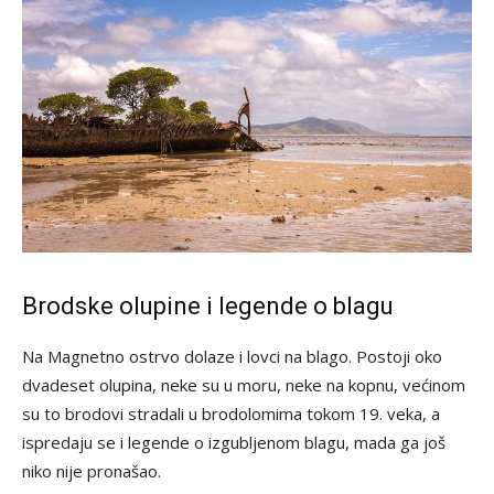
Brodske olupine i legende o blagu
Na Magnetno ostrvo dolaze i lovci na blago. Postoji oko
dvadeset olupina, neke su u moru, neke na kopnu, većinom
su to brodovi stradali u brodolomima tokom 19. veka, a
ispredaju se i legende o izgubljenom blagu, mada ga još
niko nije pronašao.