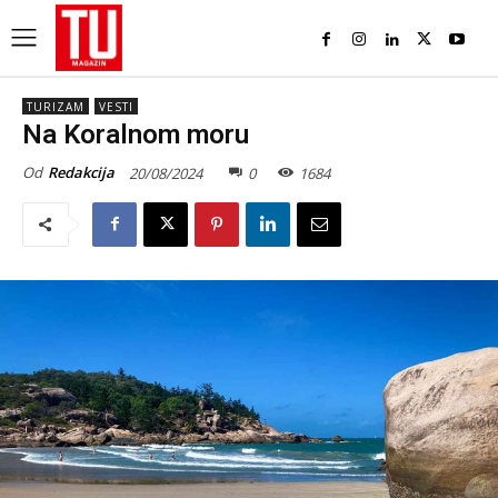
TURIZAM
VESTI
Na Koralnom moru
Od
Redakcija
20/08/2024
0
1684