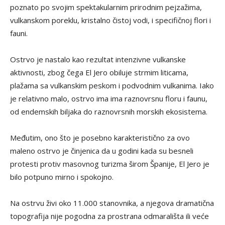
poznato po svojim spektakularnim prirodnim pejzažima,
vulkanskom poreklu, kristalno čistoj vodi, i specifičnoj flori i
fauni.
Ostrvo je nastalo kao rezultat intenzivne vulkanske
aktivnosti, zbog čega El Jero obiluje strmim liticama,
plažama sa vulkanskim peskom i podvodnim vulkanima. Iako
je relativno malo, ostrvo ima ima raznovrsnu floru i faunu,
od endemskih biljaka do raznovrsnih morskih ekosistema.
Međutim, ono što je posebno karakteristično za ovo
maleno ostrvo je činjenica da u godini kada su besneli
protesti protiv masovnog turizma širom Španije, El Jero je
bilo potpuno mirno i spokojno.
Na ostrvu živi oko 11.000 stanovnika, a njegova dramatična
topografija nije pogodna za prostrana odmarališta ili veće