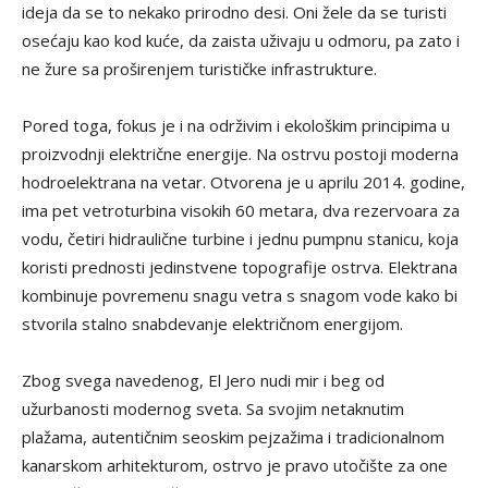
ideja da se to nekako prirodno desi. Oni žele da se turisti
osećaju kao kod kuće, da zaista uživaju u odmoru, pa zato i
ne žure sa proširenjem turističke infrastrukture.
Pored toga, fokus je i na održivim i ekološkim principima u
proizvodnji električne energije. Na ostrvu postoji moderna
hodroelektrana na vetar. Otvorena je u aprilu 2014. godine,
ima pet vetroturbina visokih 60 metara, dva rezervoara za
vodu, četiri hidraulične turbine i jednu pumpnu stanicu, koja
koristi prednosti jedinstvene topografije ostrva. Elektrana
kombinuje povremenu snagu vetra s snagom vode kako bi
stvorila stalno snabdevanje električnom energijom.
Zbog svega navedenog, El Jero nudi mir i beg od
užurbanosti modernog sveta. Sa svojim netaknutim
plažama, autentičnim seoskim pejzažima i tradicionalnom
kanarskom arhitekturom, ostrvo je pravo utočište za one