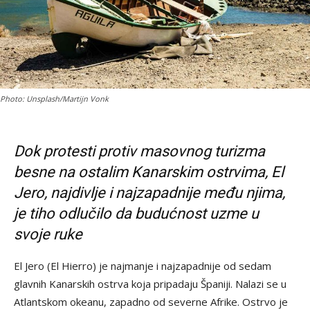
Photo: Unsplash/Martijn Vonk
Dok protesti protiv masovnog turizma
besne na ostalim Kanarskim ostrvima, El
Jero, najdivlje i najzapadnije među njima,
je tiho odlučilo da budućnost uzme u
svoje ruke
El Jero (El Hierro) je najmanje i najzapadnije od sedam
glavnih Kanarskih ostrva koja pripadaju Španiji. Nalazi se u
Atlantskom okeanu, zapadno od severne Afrike. Ostrvo je