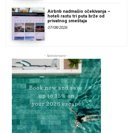
Airbnb nadmašio očekivanja –
hoteli rastu tri puta brže od
privatnog smeštaja
07/08/2026
- Sponzorisano -