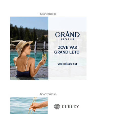
- Sponzorisano -
- Sponzorisano -