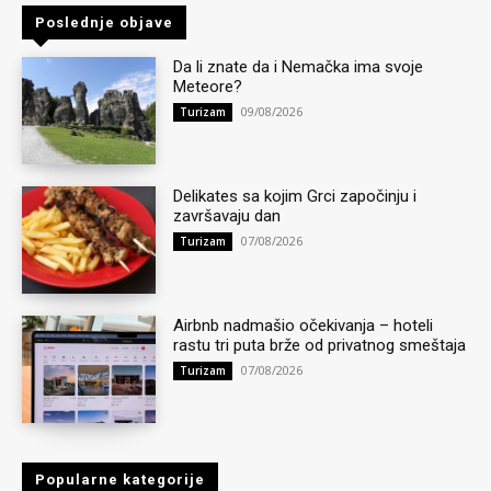
Poslednje objave
Da li znate da i Nemačka ima svoje
Meteore?
09/08/2026
Turizam
Delikates sa kojim Grci započinju i
završavaju dan
07/08/2026
Turizam
Airbnb nadmašio očekivanja – hoteli
rastu tri puta brže od privatnog smeštaja
07/08/2026
Turizam
Popularne kategorije