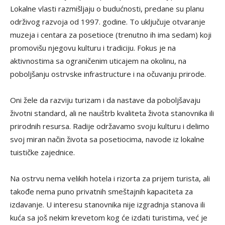
Lokalne vlasti razmišljaju o budućnosti, predane su planu
održivog razvoja od 1997. godine. To uključuje otvaranje
muzeja i centara za posetioce (trenutno ih ima sedam) koji
promovišu njegovu kulturu i tradiciju. Fokus je na
aktivnostima sa ograničenim uticajem na okolinu, na
poboljšanju ostrvske infrastructure i na očuvanju prirode.
Oni žele da razviju turizam i da nastave da poboljšavaju
životni standard, ali ne nauštrb kvaliteta života stanovnika ili
prirodnih resursa. Radije održavamo svoju kulturu i delimo
svoj miran način života sa posetiocima, navode iz lokalne
tuističke zajednice.
Na ostrvu nema velikih hotela i rizorta za prijem turista, ali
takođe nema puno privatnih smeštajnih kapaciteta za
izdavanje. U interesu stanovnika nije izgradnja stanova ili
kuća sa još nekim krevetom kog će izdati turistima, već je