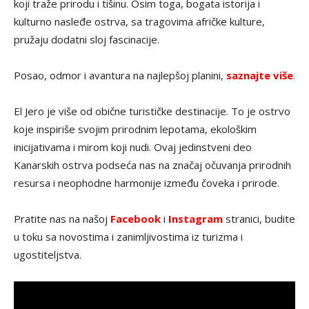
koji traže prirodu i tišinu. Osim toga, bogata istorija i
kulturno nasleđe ostrva, sa tragovima afričke kulture,
pružaju dodatni sloj fascinacije.
Posao, odmor i avantura na najlepšoj planini,
saznajte više
.
El Jero je više od obične turističke destinacije. To je ostrvo
koje inspiriše svojim prirodnim lepotama, ekološkim
inicijativama i mirom koji nudi. Ovaj jedinstveni deo
Kanarskih ostrva podseća nas na značaj očuvanja prirodnih
resursa i neophodne harmonije između čoveka i prirode.
Pratite nas na našoj
Facebook
i
Instagram
stranici, budite
u toku sa novostima i zanimljivostima iz turizma i
ugostiteljstva.