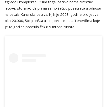
zgrade i komplekse. Osim toga, ostrvo nema direktne
letove, što znači da prima samo šačicu posetilaca u odnosu
na ostala Kanarska ostrva. Njih je 2023. godine bilo jedva
oko 20.000, što je ništa ako uporedimo sa Tenerifima koje
je te godine posetilo čak 6.5 milona turista.