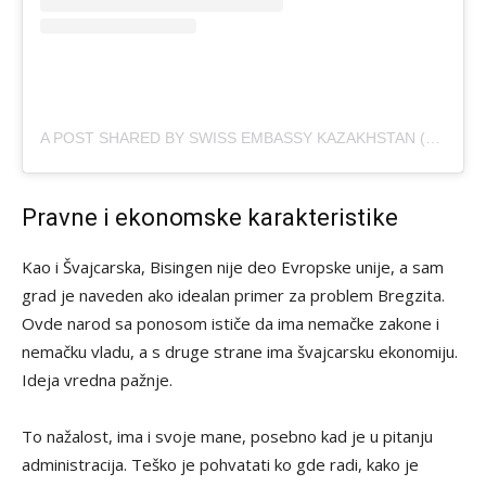
A POST SHARED BY SWISS EMBASSY KAZAKHSTAN (@SWISSEMBASSYKAZAKHSTAN)
Pravne i ekonomske karakteristike
Kao i Švajcarska, Bisingen nije deo Evropske unije, a sam
grad je naveden ako idealan primer za problem Bregzita.
Ovde narod sa ponosom ističe da ima nemačke zakone i
nemačku vladu, a s druge strane ima švajcarsku ekonomiju.
Ideja vredna pažnje.
To nažalost, ima i svoje mane, posebno kad je u pitanju
administracija. Teško je pohvatati ko gde radi, kako je