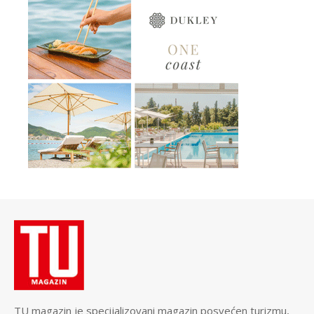
TU magazin je specijalizovani magazin posvećen turizmu,