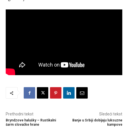
Prethodni tekst
Sledeći tekst
Bryndzove halušky – Rustikalni
Banje u Srbiji dobijaju luksuzne
šarm slovačke hrane
kampove