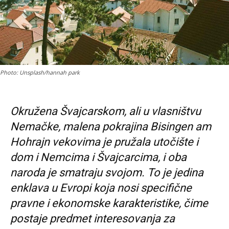
Photo: Unsplash/hannah park
Okružena Švajcarskom, ali u vlasništvu
Nemačke, malena pokrajina Bisingen am
Hohrajn vekovima je pružala utočište i
dom i Nemcima i Švajcarcima, i oba
naroda je smatraju svojom. To je jedina
enklava u Evropi koja nosi specifične
pravne i ekonomske karakteristike, čime
postaje predmet interesovanja za