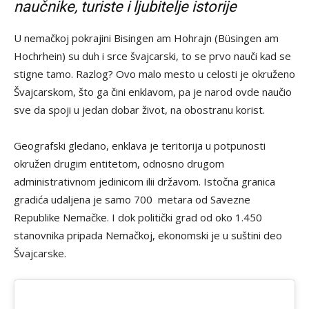
naučnike, turiste i ljubitelje istorije
U nemačkoj pokrajini Bisingen am Hohrajn (Büsingen am
Hochrhein) su duh i srce švajcarski, to se prvo nauči kad se
stigne tamo. Razlog? Ovo malo mesto u celosti je okruženo
Švajcarskom, što ga čini enklavom, pa je narod ovde naučio
sve da spoji u jedan dobar život, na obostranu korist.
Geografski gledano, enklava je teritorija u potpunosti
okružen drugim entitetom, odnosno drugom
administrativnom jedinicom ilii državom. Istočna granica
gradića udaljena je samo 700 metara od Savezne
Republike Nemačke. I dok politički grad od oko 1.450
stanovnika pripada Nemačkoj, ekonomski je u suštini deo
Švajcarske.