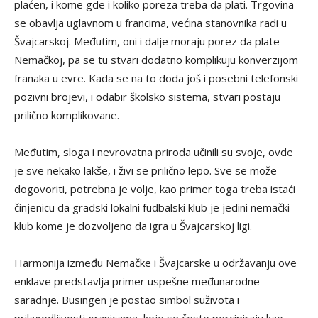
plaćen, i kome gde i koliko poreza treba da plati. Trgovina
se obavlja uglavnom u francima, većina stanovnika radi u
Švajcarskoj. Međutim, oni i dalje moraju porez da plate
Nemačkoj, pa se tu stvari dodatno komplikuju konverzijom
franaka u evre. Kada se na to doda još i posebni telefonski
pozivni brojevi, i odabir školsko sistema, stvari postaju
prilično komplikovane.
Međutim, sloga i nevrovatna priroda učinili su svoje, ovde
je sve nekako lakše, i živi se prilično lepo. Sve se može
dogovoriti, potrebna je volje, kao primer toga treba istaći
činjenicu da gradski lokalni fudbalski klub je jedini nemački
klub kome je dozvoljeno da igra u Švajcarskoj ligi.
Harmonija između Nemačke i Švajcarske u održavanju ove
enklave predstavlja primer uspešne međunarodne
saradnje. Büsingen je postao simbol suživota i
prilagodljivosti granicama, koje se često percipiraju kao