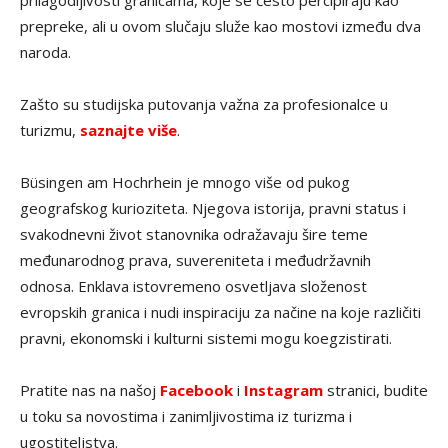
prepreke, ali u ovom slučaju služe kao mostovi između dva
naroda.
Zašto su studijska putovanja važna za profesionalce u
turizmu,
saznajte više
.
Büsingen am Hochrhein je mnogo više od pukog
geografskog kurioziteta. Njegova istorija, pravni status i
svakodnevni život stanovnika odražavaju šire teme
međunarodnog prava, suvereniteta i međudržavnih
odnosa. Enklava istovremeno osvetljava složenost
evropskih granica i nudi inspiraciju za načine na koje različiti
pravni, ekonomski i kulturni sistemi mogu koegzistirati.
Pratite nas na našoj
Facebook
i
Instagram
stranici, budite
u toku sa novostima i zanimljivostima iz turizma i
ugostiteljstva.