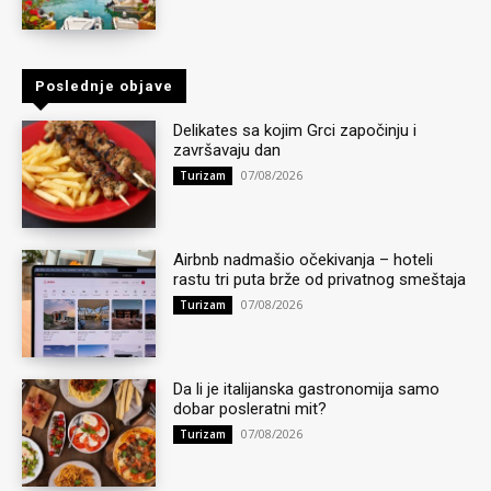
Poslednje objave
Delikates sa kojim Grci započinju i
završavaju dan
07/08/2026
Turizam
Airbnb nadmašio očekivanja – hoteli
rastu tri puta brže od privatnog smeštaja
07/08/2026
Turizam
Da li je italijanska gastronomija samo
dobar posleratni mit?
07/08/2026
Turizam