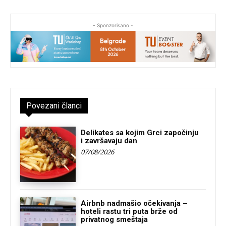
- Sponzorisano -
Povezani članci
Delikates sa kojim Grci započinju
i završavaju dan
07/08/2026
Airbnb nadmašio očekivanja –
hoteli rastu tri puta brže od
privatnog smeštaja