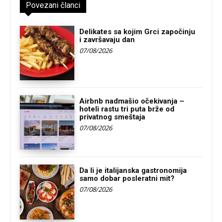
Povezani članci
Delikates sa kojim Grci započinju
i završavaju dan
07/08/2026
Airbnb nadmašio očekivanja –
hoteli rastu tri puta brže od
privatnog smeštaja
07/08/2026
Da li je italijanska gastronomija
samo dobar posleratni mit?
07/08/2026