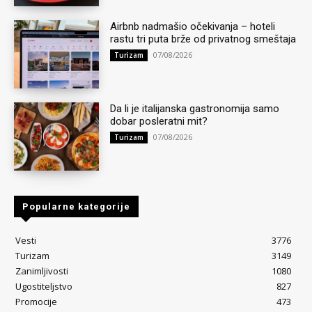
Airbnb nadmašio očekivanja – hoteli
rastu tri puta brže od privatnog smeštaja
07/08/2026
Turizam
Da li je italijanska gastronomija samo
dobar posleratni mit?
07/08/2026
Turizam
Popularne kategorije
Vesti
3776
Turizam
3149
Zanimljivosti
1080
Ugostiteljstvo
827
Promocije
473