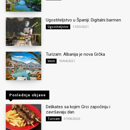
Ugostiteljstvo u Španiji: Digitalni barmen
17/03/2021
Ugostiteljstvo
Turizam: Albanija je nova Grčka
19/04/2021
Vesti
Poslednje objave
Delikates sa kojim Grci započinju i
završavaju dan
07/08/2026
Turizam