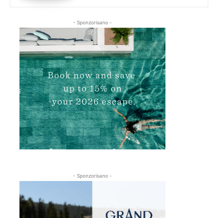
- Sponzorisano -
- Sponzorisano -