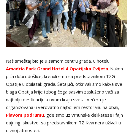
Naš smeštaj bio je u samom centru grada, u hotelu
Amadria Park Grand Hotel 4 Opatijska Cvijeta
. Nakon
pića dobrodošlice, krenuli smo sa predstavnikom TZG
Opatije u obilazak grada. Šetajući, otkrivali smo kakva sve
blaga Opatija krije i zbog čega sasvim zasluženo važi za
najbolju destinaciju u ovom kraju sveta. Večera je
organizovana u verovatno najboljem restoranu na obali,
Plavom podrumu
, gde smo uz vrhunske delikatese i fajn
dajning iskustvo, sa predstavnikom TZ Kvarnera uživali u
divnoj atmosferi.