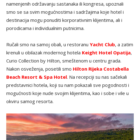
namenjenih održavanju sastanaka ili kongresa, upoznali
smo se sa svim mogućnostima i sadržajima koje hotel i
destinacija mogu ponuditi korporativnim klijentima, ali i
porodicama i individualnim putnicima.
Ručali smo na samoj obali, u restoranu
Yacht Club
, a zatim
krenuli u obilazak modernog hotela
Keight Hotel Opatija
,
Curio Collection by Hilton, smeštenom u centru grada.
Nakon osveženja, posetili smo
Hilton Rijeka Costabella
Beach Resort & Spa Hotel
. Na recepciji su nas sačekali
predstavnici hotela, koji su nam pokazali sve pogodnosti i
mogućnosti koje nude svojim klijentima, kao i sobe i vile u
okviru samog resorta.