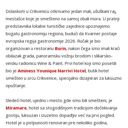
Dolaskom u Crikvenicu otkrivamo jedan mali, ušuškani raj,
mestašce koje je smešteno na samoj obali mora. U pratnji
predstavnika lokalne turističke zajednice upoznajemo
bogatu gastronomiju regiona, budući da Kvarner postaje
evropska regija gastronomije 2026. Ručak je bio
organizovan u restoranu
Burin
, nakon čega smo imali kraći
obilazak grada, panoramsku vožnju brodom i slikarsko-
vinsku radionicu Wine & Paint. Prvi hotel koji smo posetili
bio je
Aminess Younique Narrivi Hotel
, butik hotel
smešten u srcu Crikvenice, specijalno dizajniran za luksuzno
opuštanje.
Sledeći hotel, ujedno i mesto gde smo bili smešteni, je
Miramare
, hotel sa stogodišnjom tradicijom dočekivanja
gostiju, luksuzan i izuzetno dopadljiv već na prvi pogled.
Hotel je u potpunosti renoviran pre nekoliko godina,