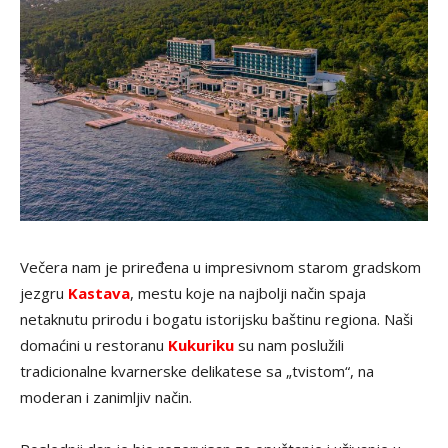
Večera nam je priređena u impresivnom starom gradskom
jezgru
Kastava
, mestu koje na najbolji način spaja
netaknutu prirodu i bogatu istorijsku baštinu regiona. Naši
domaćini u restoranu
Kukuriku
su nam poslužili
tradicionalne kvarnerske delikatese sa „tvistom“, na
moderan i zanimljiv način.