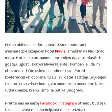
Nakon obilaska Ikadora, posetili smo moderan i
minimalistički dizajniran hotel
Navis
, smeštan na litici iznad
mora. Hotel je u potpunosti opremljen da, osim klasičnih
gostiju, ugosti i korporativne klijente i kompanije i da im
obezbedi odlične uslove za odmor i rad. Pored
konferencijskih dvorana, tu su i svi ostali sadržaji, uključujući
i restoran sa vrhunskom gastronomskom ponudom. Nakon
ručka i pauze, krenuli smo na put ka Beogradu.
Pratite nas na našoj
Facebook
i
Instagram
stranici, budite u
toku sa novostima i zanimljivostima iz turizma i