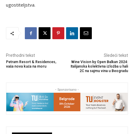
ugostiteljstva.
Prethodni tekst
Sledeći tekst
Petram Resort & Residences,
Wine Vision by Open Balkan 2024:
vaša nova kuća na moru
Italijanska kolektivna izložba u hali
2C na sajmu vina u Beogradu
- Sponzorisano -