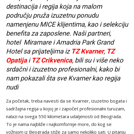
destinacija i regija koja na malom
području pruža izuzetnu ponudu
namenjenu MICE klijentima, kao i selekciju
benefita za zaposlene. Naši partneri,
hotel Miramare i Amadria Park Grand
Hotel sa prijateljima iz
TZ Kvarner
,
TZ
Opatija
i
TZ Crikvenica
, bili su i više neko
srdačni i izuzetno profesionalni, kako bi
nam pokazali šta sve Kvarner kao regija
nudi
Za početak, treba navesti da se Kvarner, izuzetno bogata i
sadržajna regija u kojoj je i započet profesionalni turuzam,
nalazi na svega 550 kilometara udaljenosti od Beograda.
To je nama najbliže i najkomfornije more, do kog se
vožnjom iz Beograda stiže za samo nekoliko sati. U pitanju