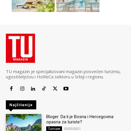
TU magazin je specijalizovani magazin posvećen turizmu,
ugostiteljstvu i HoReCa sektoru u Srbiji i regionu.
Najčitanije
Bloger: Da li je Bosna i Hercegovina
opasna za turiste?
03/03/2021
Turizam