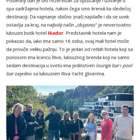
Poslednji dan je bio rezervisan za opuštanje i uživanje u
spa sadržajima hotela, nakon čega smo krenuli ka sledećoj
destinaciji. Da najmanje obično znači najslađe i da se uvek
ostavlja za kraj, na najbolji način „objasnio“ je neverovatno
luksuzni butik hotel
Ikador
. Predstavnik hotela nam je
pokazao da, iako ima samo 16 soba, ovaj mali hotel može
da privuče veliku pažnju. To je jedan od retkih hotela koji sa
ponosom ima licencu Rive, luksuznog brenda koji na samo
sedam destinacija u svetu ima jedinstven
lounge bar
i
pool
bar
zajedno sa luksuznim Riva Yacht gliserima.