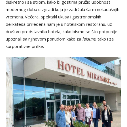
diskretno i sa stilom, kako bi gostima pružio udobnost
modernog doba u zgradi koja je zadržala šarm nekadašnjih
vremena. Večera, spektakl ukusa i gastronomskih
delikatesa priređena nam je u hotelskom restoranu, uz
društvo predstavnika hotela, kako bismo se što potpunije
upoznali sa njihovom ponudom kako za
leisure
, tako i za
korporativne prilike.