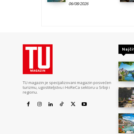
06/08/2026
Najči
TU magazin je specijalizovani magazin posvećen
turizmu, ugostiteljstvu i HoReCa sektoru u Srbiji i
regionu.