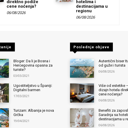
direktno podiže
hotelima i
cene noćenja?
destinacijama u
regionu
06/08/2026
06/08/2026
tanije
Poslednje objave
Bloger: Da li je Bosna i
Autentični biser It
Hercegovina opasna za
od gužvi i turista
turiste?
06/08/2026
03/03/2021
Ugostiteljstvo u Španiji:
Više od estetike 
Digitalni barmen
dizajn hotela dir
cene noćenja?
17/03/2021
06/08/2026
Turizam: Albanija je nova
Benefiti za zapos
Grčka
Saradnja sa hotel
destinacijama u r
19/04/2021
06/08/2026