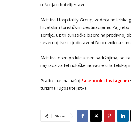
rešenja u hotelijerstvu.
Maistra Hospitality Group, vodeća hotelska gr
hrvatskim turističkim destinacijama: Zagrebu
zemlje, uz tri turistička bisera na predivnoj 
severnoj Istri, i jedinstveni Dubrovnik na sa
Maistra, osim po luksuznim sadržajima, se is
nagrada za tehnološke inovacije u hotelskoj ind
Pratite nas na našoj
Facebook
i
Instagram
s
turizma i ugostiteljstva.
Share