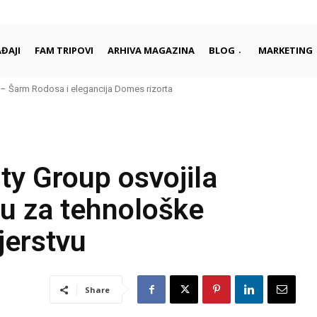
ĐAJI
FAM TRIPOVI
ARHIVA MAGAZINA
BLOG
MARKETING
– Šarm Rodosa i elegancija Domes rizorta
ty Group osvojila
u za tehnološke
ijerstvu
Share