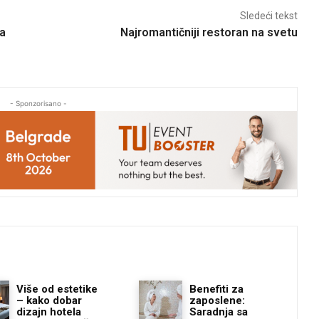
Sledeći tekst
ca
Najromantičniji restoran na svetu
- Sponzorisano -
Više od estetike
Benefiti za
– kako dobar
zaposlene:
dizajn hotela
Saradnja sa