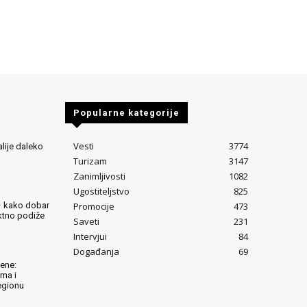
Popularne kategorije
Vesti
3774
alije daleko
Turizam
3147
Zanimljivosti
1082
Ugostiteljstvo
825
Promocije
473
– kako dobar
ektno podiže
Saveti
231
Intervjui
84
Događanja
69
lene:
ima i
egionu