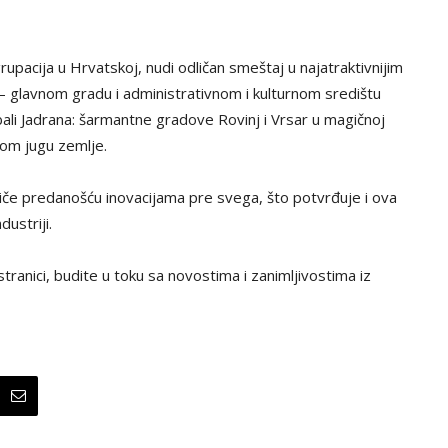
upacija u Hrvatskoj, nudi odličan smeštaj u najatraktivnijim
 – glavnom gradu i administrativnom i kulturnom središtu
obali Jadrana: šarmantne gradove Rovinj i Vrsar u magičnoj
mom jugu zemlje.
tiče predanošću inovacijama pre svega, što potvrđuje i ova
ustriji.
tranici, budite u toku sa novostima i zanimljivostima iz