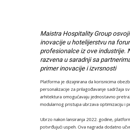
Maistra Hospitality Group osvoji
inovacije u hotelijerstvu na for
profesionalce iz ove industrije
razvena u saradnji sa partnerim
primer inovacije i izvrsnosti
Platforma je dizajnirana da korisnicima obezb
personalizacije za prilagođavanje sadržaja sva
arhitektura omogućavaju jednostavno pretraži
modularnog pristupa ubrzava optimizaciju i p
Ubrzo nakon lansiranja 2022. godine, platform
potvrđujući uspeh. Ova nagrada dodatno učvr