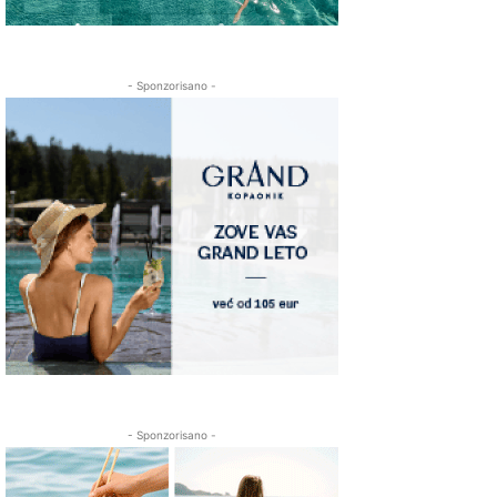
- Sponzorisano -
- Sponzorisano -