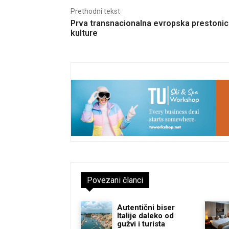
Prethodni tekst
Prva transnacionalna evropska prestoni
kulture
Povezani članci
Autentični biser
Italije daleko od
gužvi i turista