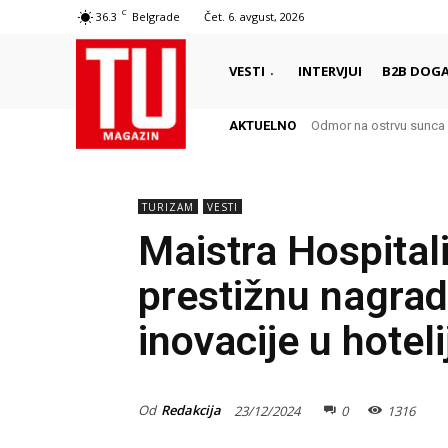
C
36.3
Belgrade
Čet. 6. avgust, 2026
VESTI
INTERVJUI
B2B DOGA
AKTUELNO
Odmor na ostrvu sunca 
TURIZAM
VESTI
Maistra Hospitali
prestižnu nagrad
inovacije u hotel
Od
Redakcija
23/12/2024
0
1316