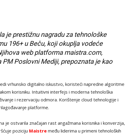
la je prestižnu nagradu za tehnološke
umu 196+ u Beču, koji okuplja vodeće
. Njihova web platforma maistra.com,
a PM Poslovni Mediji, prepoznata je kao
edi vrhunsko digitalno iskustvo, koristeći napredne algoritme
kom korisniku. Intuitivni interfejs i moderna tehnološka
vanje i rezervaciju odmora. Korištenje cloud tehnologije i
rilagođavanje platforme.
a je ostvarila značajan rast angažmana korisnika i konverzija,
šćuje poziciju
Maistre
među liderima u primeni tehnoloških