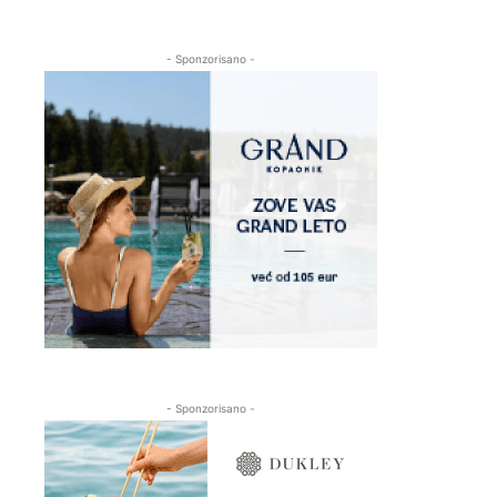
- Sponzorisano -
- Sponzorisano -