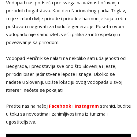
Vodopad nas podseća pre svega na važnost očuvanja
prirodnih bogatstava. Kao deo Nacionalnog parka Triglav,
to je simbol divlje prirode i prirodne harmonije koju treba
poštovati i negovati za buduće generacije. Poseta ovom
vodopadu nije samo izlet, već i prilika za introspekciju i
povezivanje sa prirodom.
Vodopad Peričnik se nalazi na nekoliko sati udaljenosti od
Beograda, i predstavlja sve ono što Slovenija i jeste,
prirodni biser jedinstvene lepote i snage. Ukoliko se
nađete u Sloveniji, upište lokaciju ovog vodopada u svoj
itinerer, nećete se pokajati.
Pratite nas na našoj
Facebook
i
Instagram
stranici, budite
u toku sa novostima i zanimljivostima iz turizma i
ugostiteljstva.