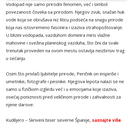
Vodopad nije samo prirodni fenomen, već i simbol
povezanosti čoveka sa prirodom. Njegov zvuk, snažan huk
vode koja se obrušava niz liticu podseća na snagu prirode
koja nas istovremeno fascinira i izaziva strahopoštovanje.
U blizini vodopada, vazduhom dominira miris vlažne
mahovine i svežina planinskog vazduha, što čini da svaki
trenutak proveden na ovom mestu ostavlja neizbrisiv trag
u sećanju.
Osim što privlači ljubitelje prirode, Peričnik on inspiriše i
umetnike, fotografe i pesnike. Njegova lepota nalazi se ne
samo u fizičkom izgledu već i u emocijama koje izaziva,
osećaj poniznosti pred veličinom prirode i zahvalnosti za
njene darove.
Kudiljero – Skriveni biser severne Španije,
saznajte više
.