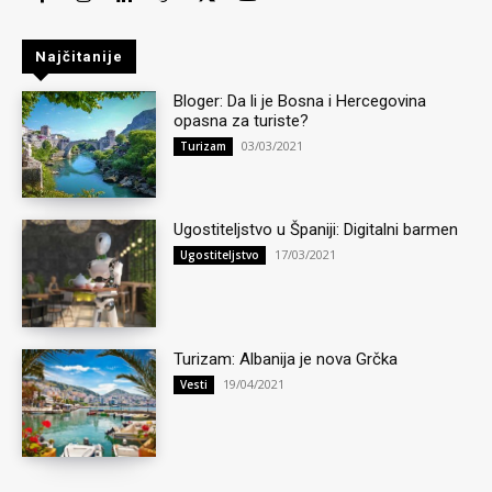
Najčitanije
Bloger: Da li je Bosna i Hercegovina
opasna za turiste?
03/03/2021
Turizam
Ugostiteljstvo u Španiji: Digitalni barmen
17/03/2021
Ugostiteljstvo
Turizam: Albanija je nova Grčka
19/04/2021
Vesti