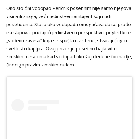
Ono što čini vodopad Peričnik posebnim nije samo njegova
visina ili snaga, već i jedinstveni ambijent koji nudi
posetiocima. Staza oko vodopada omogućava da se prođe
iza slapova, pružajući jedinstvenu perspektivu, pogled kroz
„vodenu zavesu“ koja se spušta niz stene, stvarajući igru
svetlosti i kapljica. Ovaj prizor je posebno bajkovit u
zimskim mesecima kad vodopad okružuju ledene formacije,
čineći ga pravim zimskim čudom.