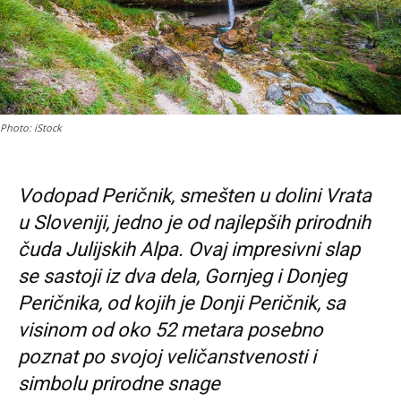
Photo: iStock
Vodopad Peričnik, smešten u dolini Vrata
u Sloveniji, jedno je od najlepših prirodnih
čuda Julijskih Alpa. Ovaj impresivni slap
se sastoji iz dva dela, Gornjeg i Donjeg
Peričnika, od kojih je Donji Peričnik, sa
visinom od oko 52 metara posebno
poznat po svojoj veličanstvenosti i
simbolu prirodne snage