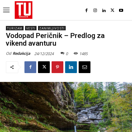
TURIZAM
VESTI
ZANIMLJIVOSTI
Vodopad Peričnik – Predlog za
vikend avanturu
Od
Redakcija
24/12/2024
0
1485