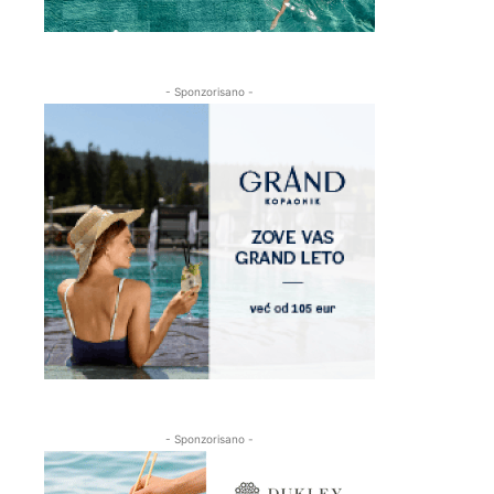
- Sponzorisano -
- Sponzorisano -