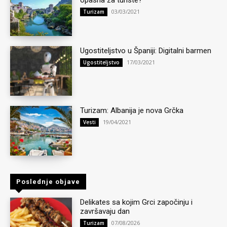
opasna za turiste?
03/03/2021
Turizam
Ugostiteljstvo u Španiji: Digitalni barmen
17/03/2021
Ugostiteljstvo
Turizam: Albanija je nova Grčka
19/04/2021
Vesti
Poslednje objave
Delikates sa kojim Grci započinju i
završavaju dan
07/08/2026
Turizam