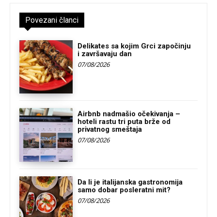
Povezani članci
Delikates sa kojim Grci započinju
i završavaju dan
07/08/2026
Airbnb nadmašio očekivanja –
hoteli rastu tri puta brže od
privatnog smeštaja
07/08/2026
Da li je italijanska gastronomija
samo dobar posleratni mit?
07/08/2026