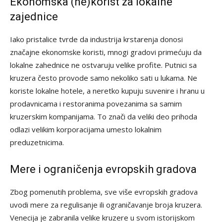
Ekonomska (ne)korist za lokalne
zajednice
Iako pristalice tvrde da industrija krstarenja donosi
značajne ekonomske koristi, mnogi gradovi primećuju da
lokalne zahednice ne ostvaruju velike profite. Putnici sa
kruzera često provode samo nekoliko sati u lukama. Ne
koriste lokalne hotele, a neretko kupuju suvenire i hranu u
prodavnicama i restoranima povezanima sa samim
kruzerskim kompanijama. To znači da veliki deo prihoda
odlazi velikim korporacijama umesto lokalnim
preduzetnicima.
Mere i ograničenja evropskih gradova
Zbog pomenutih problema, sve više evropskih gradova
uvodi mere za regulisanje ili ograničavanje broja kruzera.
Venecija je zabranila velike kruzere u svom istorijskom