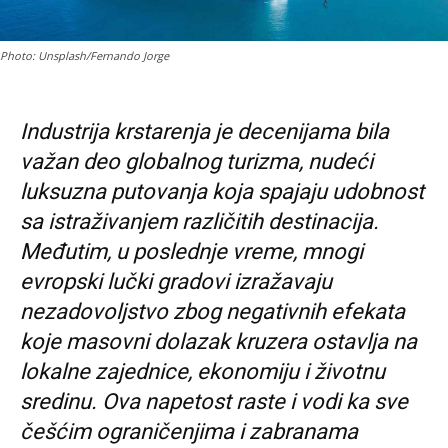
Photo: Unsplash/Fernando Jorge
Industrija krstarenja je decenijama bila
važan deo globalnog turizma, nudeći
luksuzna putovanja koja spajaju udobnost
sa istraživanjem različitih destinacija.
Međutim, u poslednje vreme, mnogi
evropski lučki gradovi izražavaju
nezadovoljstvo zbog negativnih efekata
koje masovni dolazak kruzera ostavlja na
lokalne zajednice, ekonomiju i životnu
sredinu. Ova napetost raste i vodi ka sve
češćim ograničenjima i zabranama