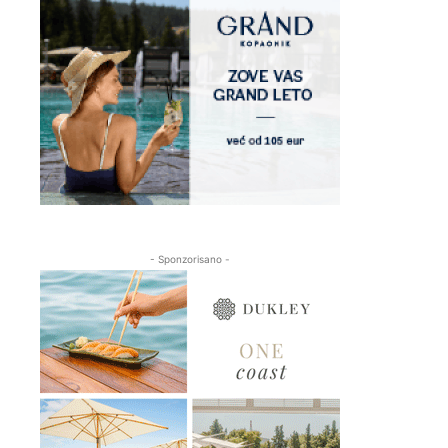
- Sponzorisano -