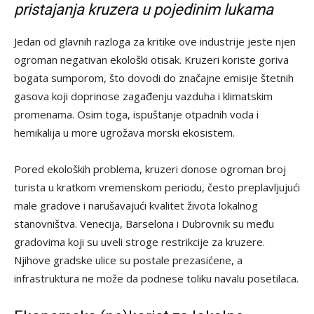
pristajanja kruzera u pojedinim lukama
Jedan od glavnih razloga za kritike ove industrije jeste njen
ogroman negativan ekološki otisak. Kruzeri koriste goriva
bogata sumporom, što dovodi do značajne emisije štetnih
gasova koji doprinose zagađenju vazduha i klimatskim
promenama. Osim toga, ispuštanje otpadnih voda i
hemikalija u more ugrožava morski ekosistem.
Pored ekoloških problema, kruzeri donose ogroman broj
turista u kratkom vremenskom periodu, često preplavljujući
male gradove i narušavajući kvalitet života lokalnog
stanovništva. Venecija, Barselona i Dubrovnik su među
gradovima koji su uveli stroge restrikcije za kruzere.
Njihove gradske ulice su postale prezasićene, a
infrastruktura ne može da podnese toliku navalu posetilaca.