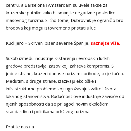
centru, a Barselona i Amsterdam su uvele takse za
kruzerske putnike kako bi smanjile negativne posledice
masovnog turizma. Slično tome, Dubrovnik je ograničio broj
brodova koji mogu istovremeno pristati u luci.
Kudiljero – Skriveni biser severne Španije,
saznajte više
.
Sukob između industrije krstarenja i evropskih lučkih
gradova predstavlja izazov koji zahteva kompromis. S
jedne strane, kruzeri donose turizam i prihode, to je tačno.
Međutim, s druge strane, izazivaju ekološke i
infrastrukturne probleme koji ugrožavaju kvalitet života
lokalnog stanovništva. Budućnost ove industrije zavisiće od
njenih sposobnosti da se prilagodi novim ekološkim
standardima i politikama održivog turizma.
Pratite nas na