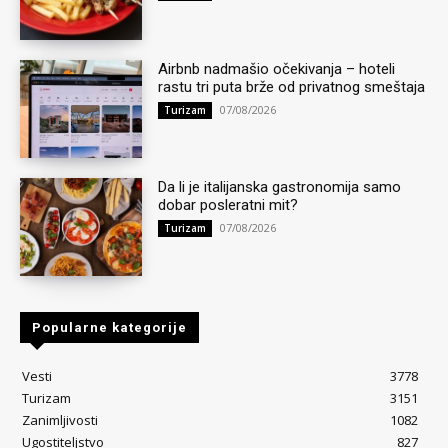
Airbnb nadmašio očekivanja – hoteli
rastu tri puta brže od privatnog smeštaja
07/08/2026
Turizam
Da li je italijanska gastronomija samo
dobar posleratni mit?
07/08/2026
Turizam
Popularne kategorije
Vesti
3778
Turizam
3151
Zanimljivosti
1082
Ugostiteljstvo
827