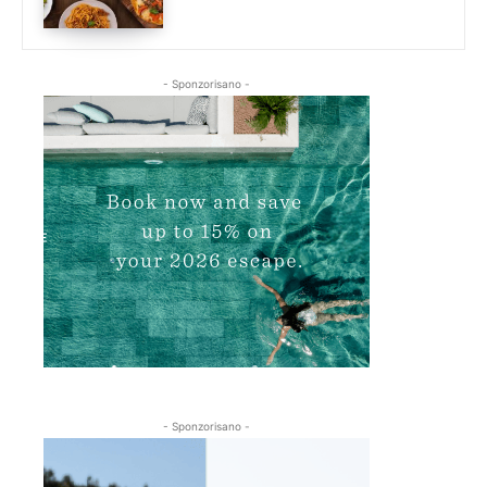
- Sponzorisano -
- Sponzorisano -