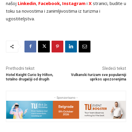
našoj
Linkedin
,
Facebook
,
Instagram
i
X
stranici, budite u
toku sa novostima i zanimljivostima iz turizma i
ugostiteljstva.
Prethodni tekst
Sledeći tekst
Hotel Keight Curio by Hilton,
Vulkanski turizam sve popularniji
totalno drugačiji od drugih
uprkos upozorenjima
- Sponzorisano -