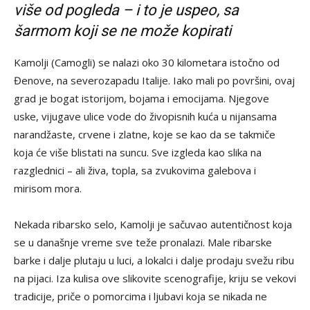
više od pogleda – i to je uspeo, sa
šarmom koji se ne može kopirati
Kamolji (Camogli) se nalazi oko 30 kilometara istočno od
Đenove, na severozapadu Italije. Iako mali po površini, ovaj
grad je bogat istorijom, bojama i emocijama. Njegove
uske, vijugave ulice vode do živopisnih kuća u nijansama
narandžaste, crvene i zlatne, koje se kao da se takmiče
koja će više blistati na suncu. Sve izgleda kao slika na
razglednici – ali živa, topla, sa zvukovima galebova i
mirisom mora.
Nekada ribarsko selo, Kamolji je sačuvao autentičnost koja
se u današnje vreme sve teže pronalazi. Male ribarske
barke i dalje plutaju u luci, a lokalci i dalje prodaju svežu ribu
na pijaci. Iza kulisa ove slikovite scenografije, kriju se vekovi
tradicije, priče o pomorcima i ljubavi koja se nikada ne