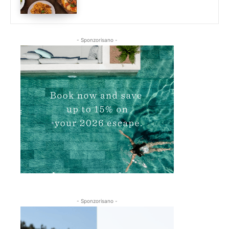
- Sponzorisano -
- Sponzorisano -