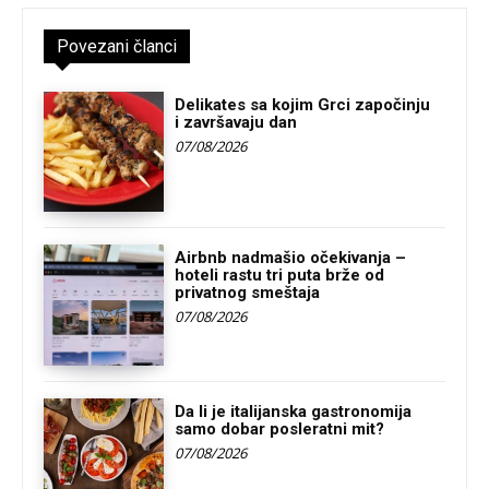
Povezani članci
Delikates sa kojim Grci započinju
i završavaju dan
07/08/2026
Airbnb nadmašio očekivanja –
hoteli rastu tri puta brže od
privatnog smeštaja
07/08/2026
Da li je italijanska gastronomija
samo dobar posleratni mit?
07/08/2026