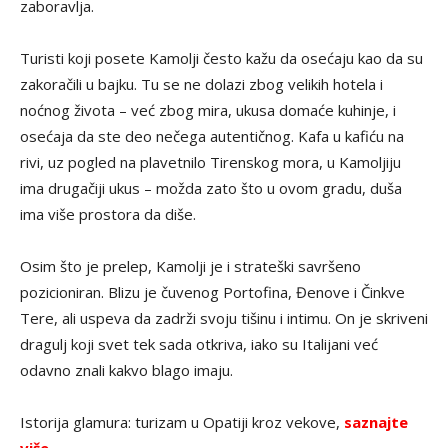
zaboravlja.
Turisti koji posete Kamolji često kažu da osećaju kao da su
zakoračili u bajku. Tu se ne dolazi zbog velikih hotela i
noćnog života – već zbog mira, ukusa domaće kuhinje, i
osećaja da ste deo nečega autentičnog. Kafa u kafiću na
rivi, uz pogled na plavetnilo Tirenskog mora, u Kamoljiju
ima drugačiji ukus – možda zato što u ovom gradu, duša
ima više prostora da diše.
Osim što je prelep, Kamolji je i strateški savršeno
pozicioniran. Blizu je čuvenog Portofina, Đenove i Činkve
Tere, ali uspeva da zadrži svoju tišinu i intimu. On je skriveni
dragulj koji svet tek sada otkriva, iako su Italijani već
odavno znali kakvo blago imaju.
Istorija glamura: turizam u Opatiji kroz vekove,
saznajte