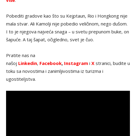
više
.
Pobediti gradove kao što su Kejptaun, Rio i Hongkong nije
mala stvar. Ali Kamolji nije pobedio veličinom, nego dušom.
I to je njegova najveća snaga – u svetu prepunom buke, on
šapuće. A taj šapat, očigledno, svet je čuo.
Pratite nas na
našoj
Linkedin
,
Facebook
,
Instagram
i
X
stranici, budite u
toku sa novostima i zanimljivostima iz turizma i
ugostiteljstva.