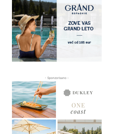
- Sponzorisano -