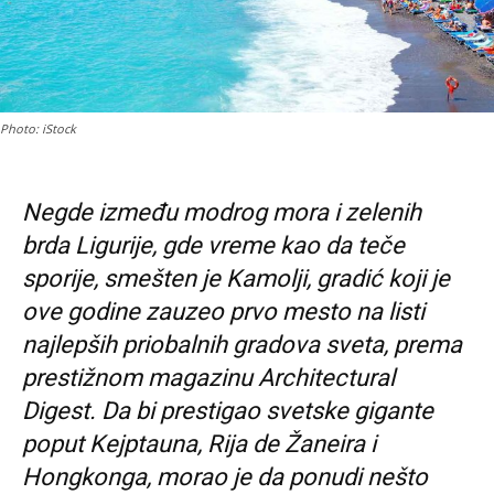
Photo: iStock
Negde između modrog mora i zelenih
brda Ligurije, gde vreme kao da teče
sporije, smešten je Kamolji, gradić koji je
ove godine zauzeo prvo mesto na listi
najlepših priobalnih gradova sveta, prema
prestižnom magazinu Architectural
Digest. Da bi prestigao svetske gigante
poput Kejptauna, Rija de Žaneira i
Hongkonga, morao je da ponudi nešto