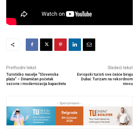
Prethodni tekst
Sledeći tekst
Turističko naselje “Slovenska
Evropski turisti sve češće biraju
plaža” – Dinamičan početak
Dubai: Turizam na rekordnom
sezone i modernizacija kapaciteta
nivou
- Sponzorisano -