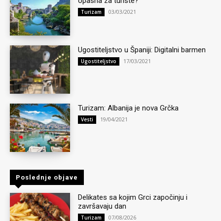
opasna za turiste?
03/03/2021
Turizam
Ugostiteljstvo u Španiji: Digitalni barmen
17/03/2021
Ugostiteljstvo
Turizam: Albanija je nova Grčka
19/04/2021
Vesti
Poslednje objave
Delikates sa kojim Grci započinju i
završavaju dan
07/08/2026
Turizam