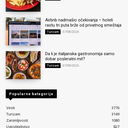
Airbnb nadmašio očekivanja – hoteli
rastu tri puta brže od privatnog smeštaja
07/08/2026
Turizam
Da li je italijanska gastronomija samo
dobar posleratni mit?
07/08/2026
Turizam
Popularne kategorije
Vesti
3776
Turizam
3149
Zanimljivosti
1080
Ugostiteljstvo
827