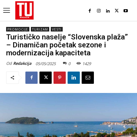
PROMOCIJE
TURIZAM
VESTI
Turističko naselje “Slovenska plaža”
– Dinamičan početak sezone i
modernizacija kapaciteta
Od
Redakcija
05/05/2025
0
1429