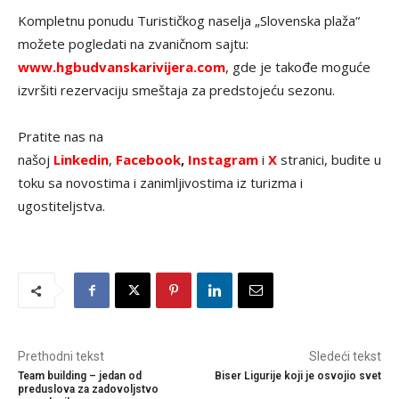
Kompletnu ponudu Turističkog naselja „Slovenska plaža“
možete pogledati na zvaničnom sajtu:
www.hgbudvanskarivijera.com
, gde je takođe moguće
izvršiti rezervaciju smeštaja za predstojeću sezonu.
Pratite nas na
našoj
Linkedin
,
Facebook
,
Instagram
i
X
stranici, budite u
toku sa novostima i zanimljivostima iz turizma i
ugostiteljstva.
Prethodni tekst
Sledeći tekst
Team building – jedan od
Biser Ligurije koji je osvojio svet
preduslova za zadovoljstvo