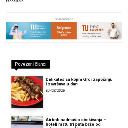
zaposlenih
- Sponzorisano -
Povezani članci
Delikates sa kojim Grci započinju
i završavaju dan
07/08/2026
Airbnb nadmašio očekivanja –
hoteli rastu tri puta brže od