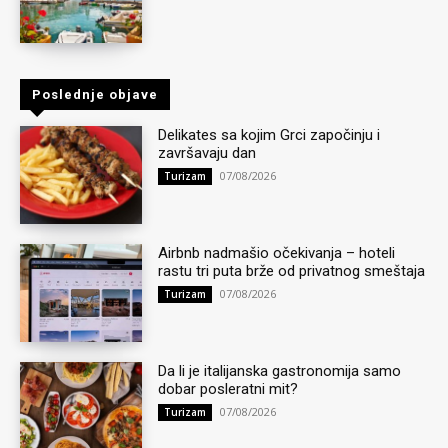
Poslednje objave
Delikates sa kojim Grci započinju i
završavaju dan
07/08/2026
Turizam
Airbnb nadmašio očekivanja – hoteli
rastu tri puta brže od privatnog smeštaja
07/08/2026
Turizam
Da li je italijanska gastronomija samo
dobar posleratni mit?
07/08/2026
Turizam