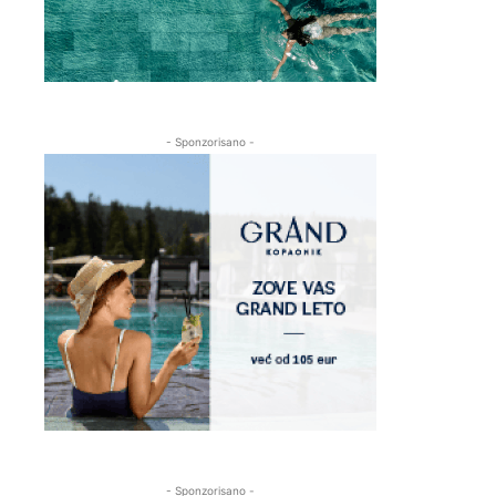
- Sponzorisano -
- Sponzorisano -