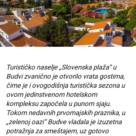
Turističko naselje „Slovenska plaža“ u
Budvi zvanično je otvorilo vrata gostima,
čime je i ovogodišnja turistička sezona u
ovom jedinstvenom hotelskom
kompleksu započela u punom sjaju.
Tokom nedavnih prvomajskih praznika, u
„zelenoj oazi“ Budve vladala je izuzetna
potražnja za smeštajem, uz gotovo