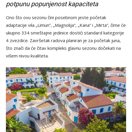
potpunu popunjenost kapaciteta
Ono što ovu sezonu čini posebnom jeste početak
adaptacije vila „Limun“, „Magnolija“, „Kana“ i „Mirta“, čime će
ukupno 334 smeštajne jedinice dostići standard kategorije
4 zvezdice. Završetak radova planiran je za početak juna,
što znači da će čitav kompleks glavnu sezonu dočekati na
višem nivou kvaliteta.