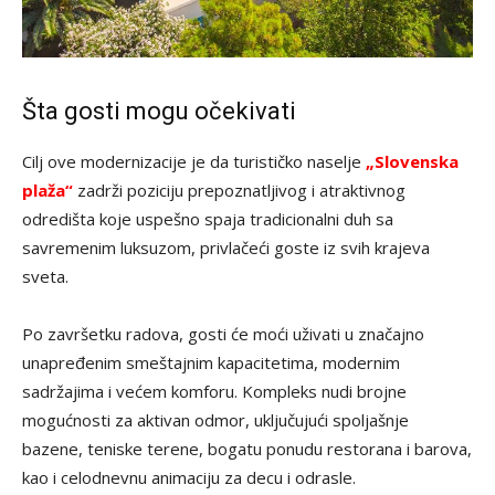
Šta gosti mogu očekivati
Cilj ove modernizacije je da turističko naselje
„Slovenska
plaža“
zadrži poziciju prepoznatljivog i atraktivnog
odredišta koje uspešno spaja tradicionalni duh sa
savremenim luksuzom, privlačeći goste iz svih krajeva
sveta.
Po završetku radova, gosti će moći uživati u značajno
unapređenim smeštajnim kapacitetima, modernim
sadržajima i većem komforu. Kompleks nudi brojne
mogućnosti za aktivan odmor, uključujući spoljašnje
bazene, teniske terene, bogatu ponudu restorana i barova,
kao i celodnevnu animaciju za decu i odrasle.