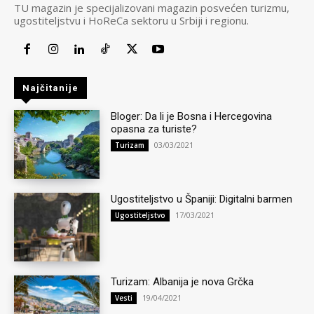
TU magazin je specijalizovani magazin posvećen turizmu,
ugostiteljstvu i HoReCa sektoru u Srbiji i regionu.
Najčitanije
Bloger: Da li je Bosna i Hercegovina
opasna za turiste?
03/03/2021
Turizam
Ugostiteljstvo u Španiji: Digitalni barmen
17/03/2021
Ugostiteljstvo
Turizam: Albanija je nova Grčka
19/04/2021
Vesti