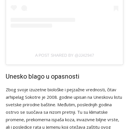
A POST SHARED BY @JJ42947
Unesko blago u opasnosti
Zbog svoje izuzetne biološke i pejzažne vrednosti, čitav
arhipelag Sokotre je 2008. godine upisan na Uneskovu listu
svetske prirodne baštine. Međutim, poslednjih godina
ostrvo se suočava sa nizom pretnji. Tu su klimatske
promene, prekomerna ispaša koza, invazivne biljne vrste,
ali i posledice rata u Jemenu koji otežava zaštitu ovog