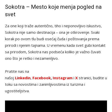
Sokotra – Mesto koje menja pogled na
svet
Za one koji traže autentično, tiho i neponovljivo iskustvo,
Sokotra nije samo destinacija – ona je otkrovenje. Svaki
korak po ovom tlu budi osećaj čuda i poštovanja prema
prirodi i njenim tajnama. U vremenu kada svet gubi kontakt
sa prirodom, Sokotra nas podseća koliko je važno čuvati
ono što je retko i nezamenljivo.
Pratite nas na
našoj
Linkedin
,
Facebook
,
Instagram
i
X
stranici, budite u
toku sa novostima i zanimljivostima iz turizma i
ugostiteljstva.