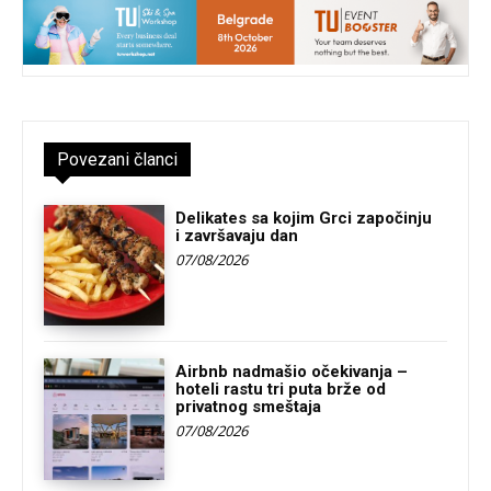
Povezani članci
Delikates sa kojim Grci započinju
i završavaju dan
07/08/2026
Airbnb nadmašio očekivanja –
hoteli rastu tri puta brže od
privatnog smeštaja
07/08/2026