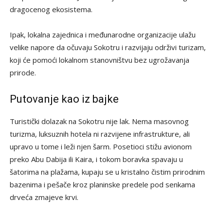
dragocenog ekosistema.
Ipak, lokalna zajednica i međunarodne organizacije ulažu
velike napore da očuvaju Sokotru i razvijaju održivi turizam,
koji će pomoći lokalnom stanovništvu bez ugrožavanja
prirode.
Putovanje kao iz bajke
Turistički dolazak na Sokotru nije lak. Nema masovnog
turizma, luksuznih hotela ni razvijene infrastrukture, ali
upravo u tome i leži njen šarm. Posetioci stižu avionom
preko Abu Dabija ili Kaira, i tokom boravka spavaju u
šatorima na plažama, kupaju se u kristalno čistim prirodnim
bazenima i pešače kroz planinske predele pod senkama
drveća zmajeve krvi.