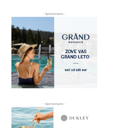
- Sponzorisano -
- Sponzorisano -