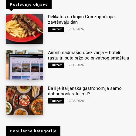
Poslednje objave
Delikates sa kojim Grci započinju i
završavaju dan
07/08/2026
Turizam
Airbnb nadmašio očekivanja – hoteli
rastu tri puta brže od privatnog smeštaja
07/08/2026
Turizam
Da li je italijanska gastronomija samo
dobar posleratni mit?
07/08/2026
Turizam
Popularne kategorije