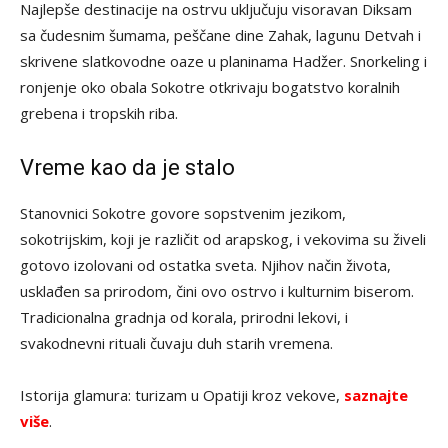
Najlepše destinacije na ostrvu uključuju visoravan Diksam
sa čudesnim šumama, peščane dine Zahak, lagunu Detvah i
skrivene slatkovodne oaze u planinama Hadžer. Snorkeling i
ronjenje oko obala Sokotre otkrivaju bogatstvo koralnih
grebena i tropskih riba.
Vreme kao da je stalo
Stanovnici Sokotre govore sopstvenim jezikom,
sokotrijskim, koji je različit od arapskog, i vekovima su živeli
gotovo izolovani od ostatka sveta. Njihov način života,
usklađen sa prirodom, čini ovo ostrvo i kulturnim biserom.
Tradicionalna gradnja od korala, prirodni lekovi, i
svakodnevni rituali čuvaju duh starih vremena.
Istorija glamura: turizam u Opatiji kroz vekove,
saznajte
više
.