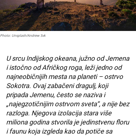
Photo: Unsplash/Andrew Svk
U srcu Indijskog okeana, južno od Jemena
i istočno od Afričkog roga, leži jedno od
najneobičnijih mesta na planeti – ostrvo
Sokotra. Ovaj zabačeni dragulj, koji
pripada Jemenu, često se naziva i
„najegzotičnijim ostrvom sveta“, a nije bez
razloga. Njegova izolacija stara više
miliona godina stvorila je jedinstvenu floru
i faunu koja izgleda kao da potiče sa