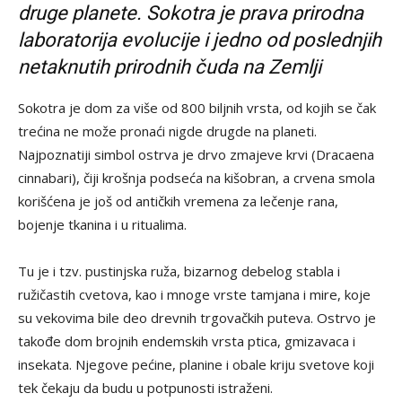
druge planete. Sokotra je prava prirodna
laboratorija evolucije i jedno od poslednjih
netaknutih prirodnih čuda na Zemlji
Sokotra je dom za više od 800 biljnih vrsta, od kojih se čak
trećina ne može pronaći nigde drugde na planeti.
Najpoznatiji simbol ostrva je drvo zmajeve krvi (Dracaena
cinnabari), čiji krošnja podseća na kišobran, a crvena smola
korišćena je još od antičkih vremena za lečenje rana,
bojenje tkanina i u ritualima.
Tu je i tzv. pustinjska ruža, bizarnog debelog stabla i
ružičastih cvetova, kao i mnoge vrste tamjana i mire, koje
su vekovima bile deo drevnih trgovačkih puteva. Ostrvo je
takođe dom brojnih endemskih vrsta ptica, gmizavaca i
insekata. Njegove pećine, planine i obale kriju svetove koji
tek čekaju da budu u potpunosti istraženi.