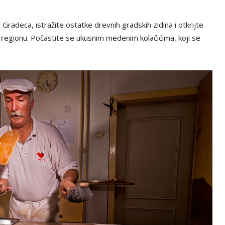
adeca, istražite ostatke drevnih gradskih zidina i otkrijte
 u regionu. Počastite se ukusnim medenim kolačićima, koji se