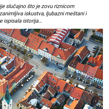
ije slučajno što je zovu riznicom
animljiva iskustva, ljubazni meštani i
 ispisala istorija…