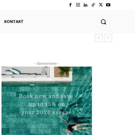
KONTAKT
- Sponzorisano -