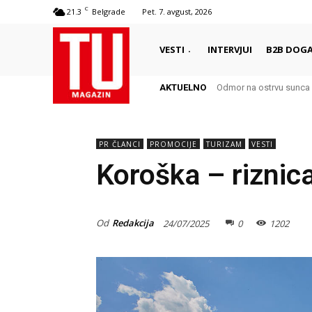
C
21.3
Belgrade
Pet. 7. avgust, 2026
VESTI
INTERVJUI
B2B DOGA
AKTUELNO
Autentični biser Italije d
PR ČLANCI
PROMOCIJE
TURIZAM
VESTI
Koroška – riznic
Od
Redakcija
24/07/2025
0
1202