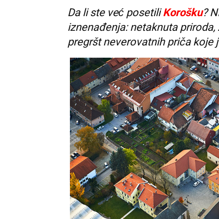
Da li ste već posetili
Korošku
? N
iznenađenja: netaknuta priroda, z
pregršt neverovatnih priča koje je