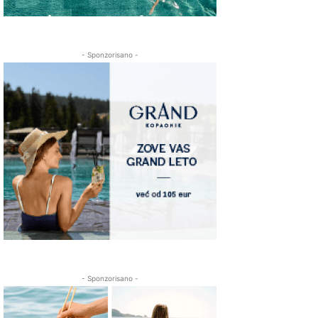
- Sponzorisano -
- Sponzorisano -