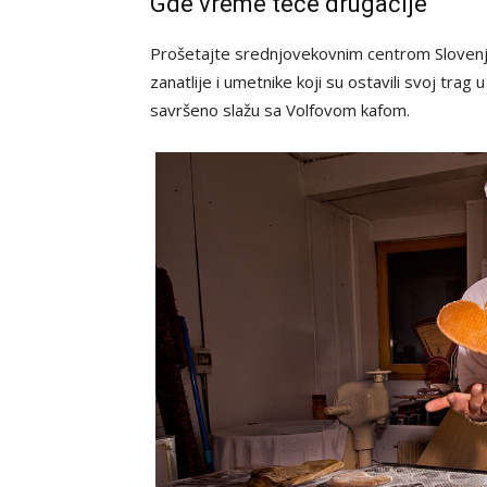
Gde vreme teče drugačije
Prošetajte srednjovekovnim centrom Slovenj Gr
zanatlije i umetnike koji su ostavili svoj trag
savršeno slažu sa Volfovom kafom.