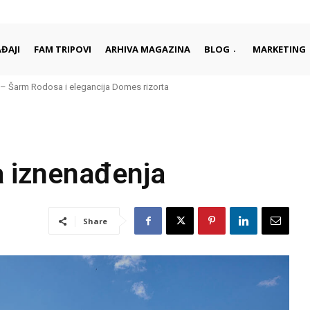
ĐAJI
FAM TRIPOVI
ARHIVA MAGAZINA
BLOG
MARKETING
aleko od gužvi i turista
a iznenađenja
Share