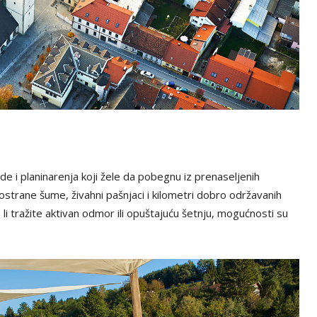
rode i planinarenja koji žele da pobegnu iz prenaseljenih
strane šume, živahni pašnjaci i kilometri dobro održavanih
a li tražite aktivan odmor ili opuštajuću šetnju, mogućnosti su