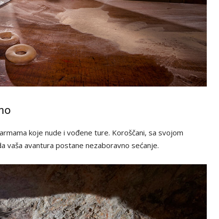
čno
im farmama koje nude i vođene ture. Koroščani, sa svojom
 da vaša avantura postane nezaboravno sećanje.