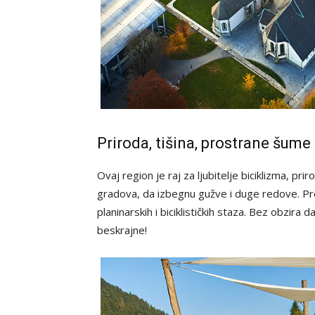
Priroda, tišina, prostrane šume
Ovaj region je raj za ljubitelje biciklizma, pri
gradova, da izbegnu gužve i duge redove. Pro
planinarskih i biciklističkih staza. Bez obzira d
beskrajne!