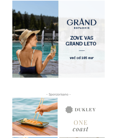
- Sponzorisano -