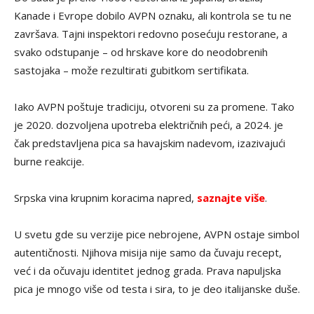
Kanade i Evrope dobilo AVPN oznaku, ali kontrola se tu ne
završava. Tajni inspektori redovno posećuju restorane, a
svako odstupanje – od hrskave kore do neodobrenih
sastojaka – može rezultirati gubitkom sertifikata.
Iako AVPN poštuje tradiciju, otvoreni su za promene. Tako
je 2020. dozvoljena upotreba električnih peći, a 2024. je
čak predstavljena pica sa havajskim nadevom, izazivajući
burne reakcije.
Srpska vina krupnim koracima napred,
saznajte više
.
U svetu gde su verzije pice nebrojene, AVPN ostaje simbol
autentičnosti. Njihova misija nije samo da čuvaju recept,
već i da očuvaju identitet jednog grada. Prava napuljska
pica je mnogo više od testa i sira, to je deo italijanske duše.