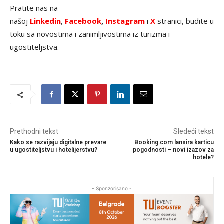
Pratite nas na
našoj
Linkedin
,
Facebook
,
Instagram
i
X
stranici, budite u
toku sa novostima i zanimljivostima iz turizma i
ugostiteljstva.
Prethodni tekst
Sledeći tekst
Kako se razvijaju digitalne prevare
Booking.com lansira karticu
u ugostiteljstvu i hotelijerstvu?
pogodnosti – novi izazov za
hotele?
- Sponzorisano -