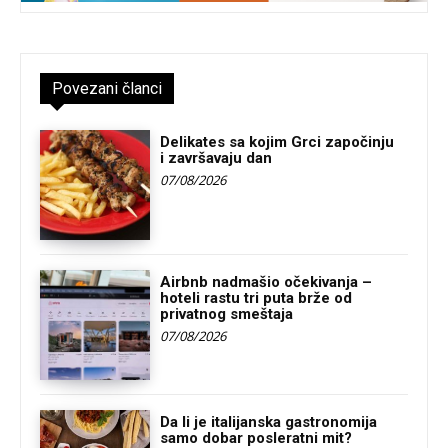
Povezani članci
Delikates sa kojim Grci započinju
i završavaju dan
07/08/2026
Airbnb nadmašio očekivanja –
hoteli rastu tri puta brže od
privatnog smeštaja
07/08/2026
Da li je italijanska gastronomija
samo dobar posleratni mit?