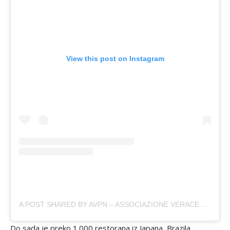
View this post on Instagram
A POST SHARED BY AVPN – ASSOCIAZIONE VERACE PIZZA NAPOLETANA (@PIZZANAPOLETANAVERACE)
Do sada je preko 1.000 restorana iz Japana, Brazila,