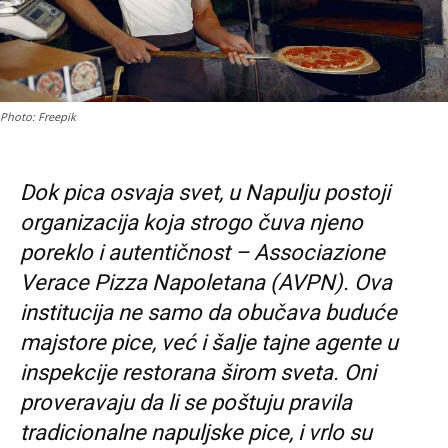
Photo: Freepik
Dok pica osvaja svet, u Napulju postoji
organizacija koja strogo čuva njeno
poreklo i autentičnost – Associazione
Verace Pizza Napoletana (AVPN). Ova
institucija ne samo da obučava buduće
majstore pice, već i šalje tajne agente u
inspekcije restorana širom sveta. Oni
proveravaju da li se poštuju pravila
tradicionalne napuljske pice, i vrlo su