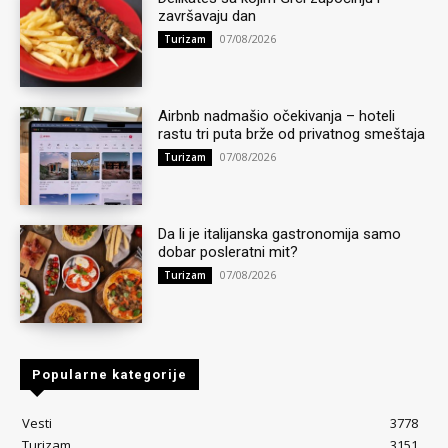
završavaju dan
07/08/2026
Turizam
Airbnb nadmašio očekivanja – hoteli
rastu tri puta brže od privatnog smeštaja
07/08/2026
Turizam
Da li je italijanska gastronomija samo
dobar posleratni mit?
07/08/2026
Turizam
Popularne kategorije
Vesti
3778
Turizam
3151