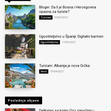
Bloger: Da li je Bosna i Hercegovina
opasna za turiste?
03/03/2021
Turizam
Ugostiteljstvo u Španiji: Digitalni barmen
17/03/2021
Ugostiteljstvo
Turizam: Albanija je nova Grčka
19/04/2021
Vesti
Poslednje objave
Delikates sa kojim Grci započinju i