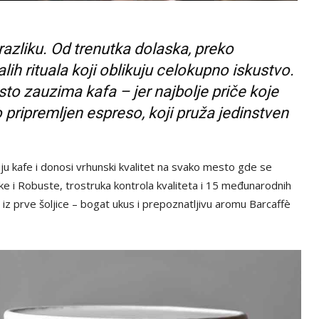
 razliku. Od trenutka dolaska, preko
ih rituala koji oblikuju celokupno iskustvo.
o zauzima kafa – jer najbolje priče koje
pripremljen espreso, koji pruža jedinstven
iju kafe i donosi vrhunski kvalitet na svako mesto gde se
ke i Robuste, trostruka kontrola kvaliteta i 15 međunarodnih
iz prve šoljice – bogat ukus i prepoznatljivu aromu Barcaffè