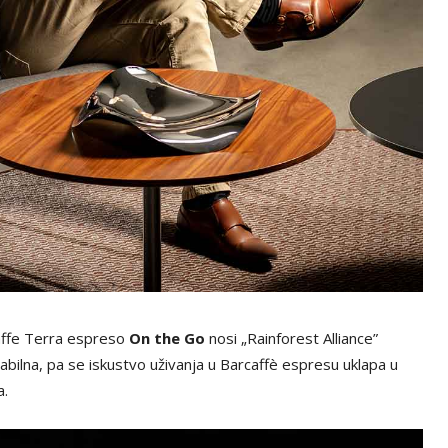
affe Terra espreso
On the Go
nosi „Rainforest Alliance”
labilna, pa se iskustvo uživanja u Barcaffè espresu uklapa u
a.