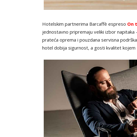
Hotelskim partnerima Barcaffè espreso
On 
jednostavno pripremaju veliki izbor napitaka –
prateća oprema i pouzdana servisna podrška
hotel dobija sigurnost, a gosti kvalitet kojem