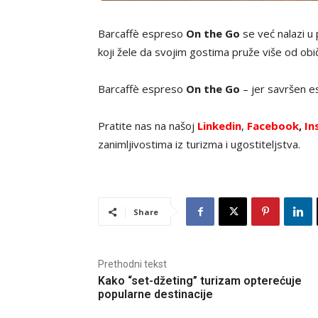
Barcaffè espreso
On the Go
se već nalazi u 
koji žele da svojim gostima pruže više od običn
Barcaffè espreso
On the Go
– jer savršen es
Pratite nas na našoj
Linkedin
,
Facebook
,
In
zanimljivostima iz turizma i ugostiteljstva.
Share
Prethodni tekst
Kako “set-džeting” turizam opterećuje
popularne destinacije