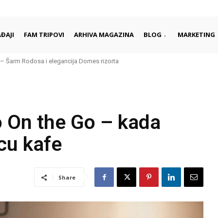
ĐAJI
FAM TRIPOVI
ARHIVA MAGAZINA
BLOG
MARKETING
arm Rodosa i elegancija Domes rizorta
daleko od gužvi i turista
o On the Go – kada
cu kafe
Share