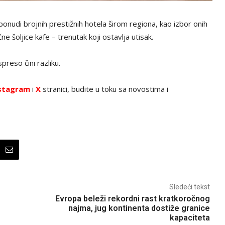
ponudi brojnih prestižnih hotela širom regiona, kao izbor onih
e šoljice kafe – trenutak koji ostavlja utisak.
preso čini razliku.
stagram
i
X
stranici, budite u toku sa novostima i
Sledeći tekst
Evropa beleži rekordni rast kratkoročnog
najma, jug kontinenta dostiže granice
kapaciteta