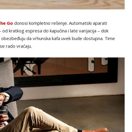
the Go
donosi kompletno rešenje. Automatski aparati
 od kratkog espresa do kapućina i late varijacija – dok
 obezbeđuju da vrhunska kafa uvek bude dostupna. Time
 se rado vraćaju.