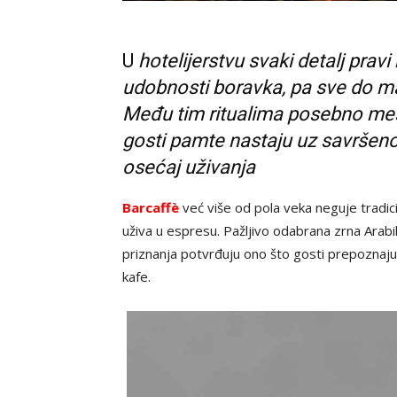
U
hotelijerstvu svaki detalj pravi
udobnosti boravka, pa sve do mal
Među tim ritualima posebno mest
gosti pamte nastaju uz savršeno 
osećaj uživanja
Barcaffè
već više od pola veka neguje tradic
uživa u espresu. Pažljivo odabrana zrna Arabi
priznanja potvrđuju ono što gosti prepoznaju 
kafe.