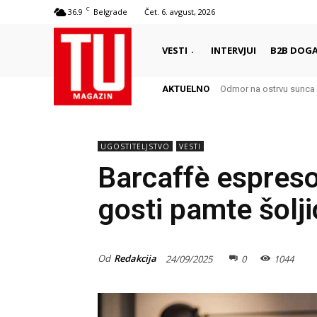
C
36.9
Belgrade
Čet. 6. avgust, 2026
VESTI
INTERVJUI
B2B DOGA
AKTUELNO
Odmor na ostrvu sunca – Š
Autentični biser Italije 
UGOSTITELJSTVO
VESTI
Barcaffè espres
gosti pamte šolji
Od
Redakcija
24/09/2025
0
1044