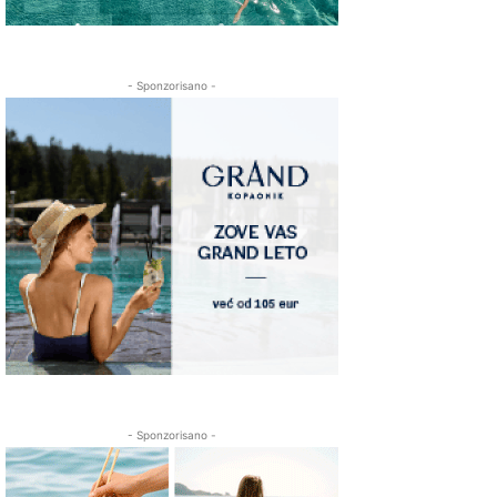
- Sponzorisano -
- Sponzorisano -