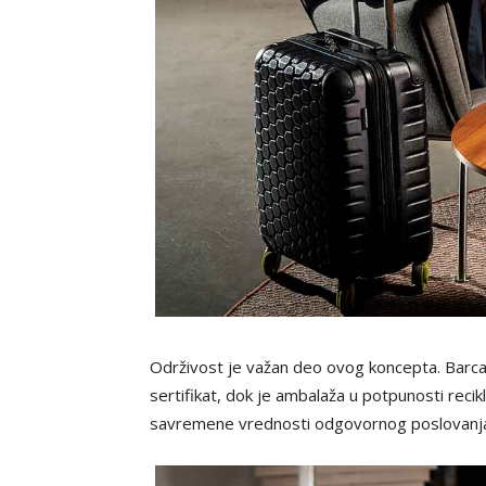
Održivost je važan deo ovog koncepta. Barc
sertifikat, dok je ambalaža u potpunosti recik
savremene vrednosti odgovornog poslovanj