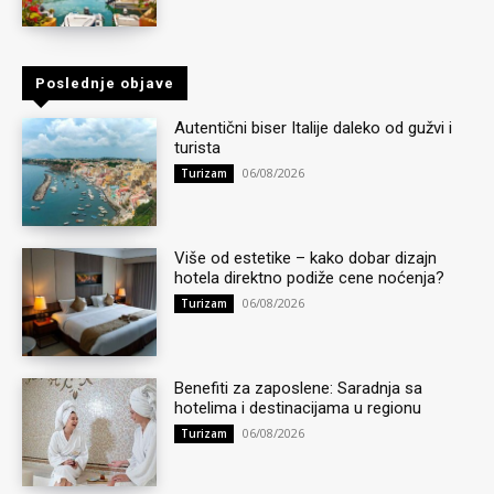
Poslednje objave
Autentični biser Italije daleko od gužvi i
turista
06/08/2026
Turizam
Više od estetike – kako dobar dizajn
hotela direktno podiže cene noćenja?
06/08/2026
Turizam
Benefiti za zaposlene: Saradnja sa
hotelima i destinacijama u regionu
06/08/2026
Turizam