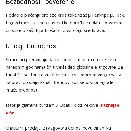
Bezbednost i poverenje
Podaci o plaćanju prolaze kroz tokenizaciju i enkripciju. Ipak,
trgovci moraju jasno navesti ko obrađuje uplatu i poštovati
propise o zaštiti potrošača i povraćaju sredstava.
Uticaj i budućnost
Stručnjaci predviđaju da će conversational commerce u
narednim godinama činiti veliki deo globalne e-trgovine. Za
turistički sektor, to znači prelazak sa informativnog chat-a
na pravi prodajni kanal. Brendovi koji se prvi prilagode –
imaće prednost.
Istorija glamura: turizam u Opatiji kroz vekove,
saznajte
više
.
ChatGPT prodaja iz razgovora donosi novu dinamiku