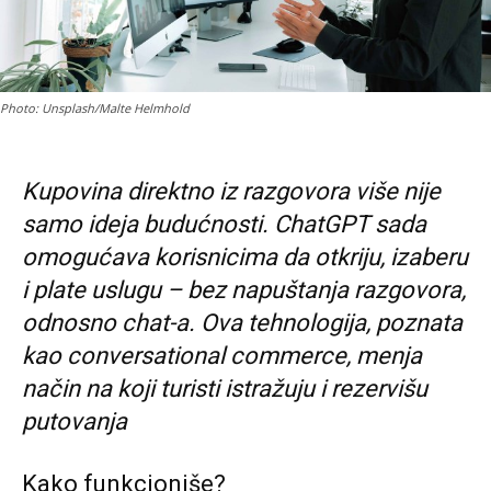
Photo: Unsplash/Malte Helmhold
Kupovina direktno iz razgovora više nije
samo ideja budućnosti. ChatGPT sada
omogućava korisnicima da otkriju, izaberu
i plate uslugu – bez napuštanja razgovora,
odnosno chat-a. Ova tehnologija, poznata
kao conversational commerce, menja
način na koji turisti istražuju i rezervišu
putovanja
Kako funkcioniše?