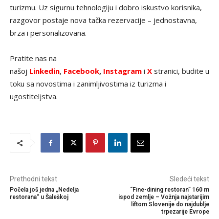
turizmu. Uz sigurnu tehnologiju i dobro iskustvo korisnika,
razgovor postaje nova tačka rezervacije – jednostavna,
brza i personalizovana.
Pratite nas na
našoj
Linkedin
,
Facebook
,
Instagram
i
X
stranici, budite u
toku sa novostima i zanimljivostima iz turizma i
ugostiteljstva.
Prethodni tekst
Sledeći tekst
Počela još jedna „Nedelja
“Fine-dining restoran” 160 m
restorana“ u Šaleškoj
ispod zemlje – Vožnja najstarijim
liftom Slovenije do najdublje
trpezarije Evrope