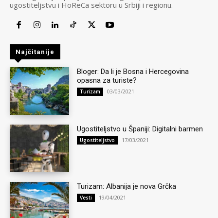
ugostiteljstvu i HoReCa sektoru u Srbiji i regionu.
Najčitanije
Bloger: Da li je Bosna i Hercegovina
opasna za turiste?
03/03/2021
Turizam
Ugostiteljstvo u Španiji: Digitalni barmen
17/03/2021
Ugostiteljstvo
Turizam: Albanija je nova Grčka
19/04/2021
Vesti