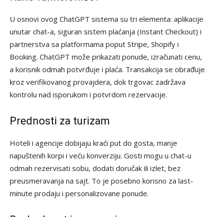
U osnovi ovog ChatGPT sistema su tri elementa: aplikacije
unutar chat-a, siguran sistem plaćanja (Instant Checkout) i
partnerstva sa platformama poput Stripe, Shopify i
Booking. ChatGPT može prikazati ponude, izračunati cenu,
a korisnik odmah potvrđuje i plaća. Transakcija se obrađuje
kroz verifikovanog provajdera, dok trgovac zadržava
kontrolu nad isporukom i potvrdom rezervacije.
Prednosti za turizam
Hoteli i agencije dobijaju kraći put do gosta, manje
napuštenih korpi i veću konverziju. Gosti mogu u chat-u
odmah rezervisati sobu, dodati doručak ili izlet, bez
preusmeravanja na sajt. To je posebno korisno za last-
minute prodaju i personalizovane ponude.