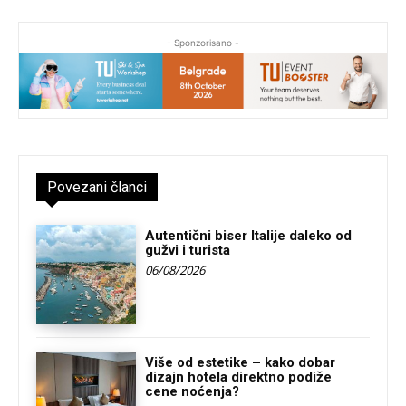
- Sponzorisano -
Povezani članci
Autentični biser Italije daleko od
gužvi i turista
06/08/2026
Više od estetike – kako dobar
dizajn hotela direktno podiže
cene noćenja?