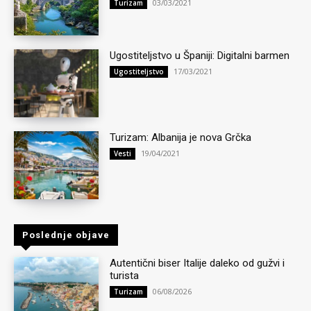
03/03/2021
Turizam
Ugostiteljstvo u Španiji: Digitalni barmen
17/03/2021
Ugostiteljstvo
Turizam: Albanija je nova Grčka
19/04/2021
Vesti
Poslednje objave
Autentični biser Italije daleko od gužvi i
turista
06/08/2026
Turizam