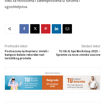
toku sa novostima i zanimljivostima iz turizma i
ugostiteljstva.
Prethodni tekst
Sledeći tekst
Postsezona na Kvarneru: Hoteli i
TU Ski & Spa Workshop 2025 –
kampovi beleže rekordan rast
Spremni za nove zimske izazove
turističkog prometa
- Sponzorisano -