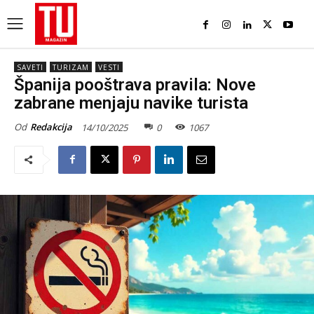
SAVETI
TURIZAM
VESTI
Španija pooštrava pravila: Nove
zabrane menjaju navike turista
Od
Redakcija
14/10/2025
0
1067