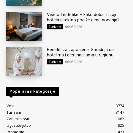
Više od estetike – kako dobar dizajn
hotela direktno podiže cene noćenja?
06/08/2026
Turizam
Benefiti za zaposlene: Saradnja sa
hotelima i destinacijama u regionu
06/08/2026
Turizam
Popularne kategorije
Vesti
3774
Turizam
3147
Zanimljivosti
1082
Ugostiteljstvo
825
Promocije
473