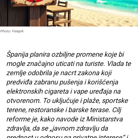
Photo: Freepik
Španija planira ozbiljne promene koje bi
mogle značajno uticati na turiste. Vlada te
zemlje odobrila je nacrt zakona koji
predviđa zabranu pušenja i korišćenja
elektronskih cigareta i vape uređaja na
otvorenom. To uključuje i plaže, sportske
terene, restoranske i barske terase. Cilj
reforme je, kako navode iz Ministarstva
zdravlja, da se „javnom zdravlju da
prednost u odnosu na privatne interese“ i