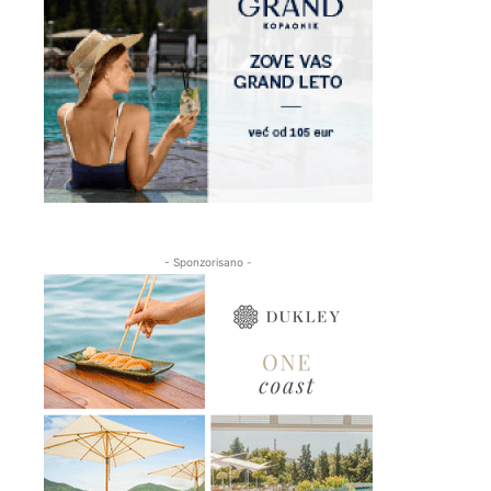
- Sponzorisano -