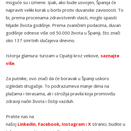
moguće su i izmene. Ipak, ako bude usvojen, Španija će
napraviti veliki korak u borbi protiv duvanske zavisnosti. To
bi, prema procenama zdravstvenih vlasti, moglo spasiti
hiljade života godišnje. Prema zvaničnim podacima, duvan
godišnje odnese više od 50.000 života u Španiji, što znači
oko 137 smrtnih slučajeva dnevno.
Istorija glamura: turizam u Opatiji kroz vekove,
saznajte
više
.
Za putnike, ovo znači da će boravak u Španiji uskoro
izgledati drugačije. To podrazumeva manje dima na
plažama i terasama, ali i strožija pravila koja promovišu
zdraviji način života i čistiji vazduh.
Pratite nas na
našoj
Linkedin
,
Facebook
,
Instagram
i
X
stranici, budite u