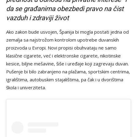
da se građanima obezbedi pravo na čist
vazduh i zdraviji život
Ako zakon bude usvojen, Španija bi mogla postati jedna od
zemalja sa najstrožom kontrolom upotrebe duvanskih
proizvoda u Evropi. Novi propisi obuhvataju ne samo
klasične cigarete, već i elektronske cigarete, nikotinske
kesice, biljne mešavine, šiše i uređaje koji zagrevaju duvan.
Pušenje bi bilo zabranjeno na plažama, sportskim centrima,
igralištima, autobuskim stajalištima, pa čak i u dvorištima
škola i univerziteta.