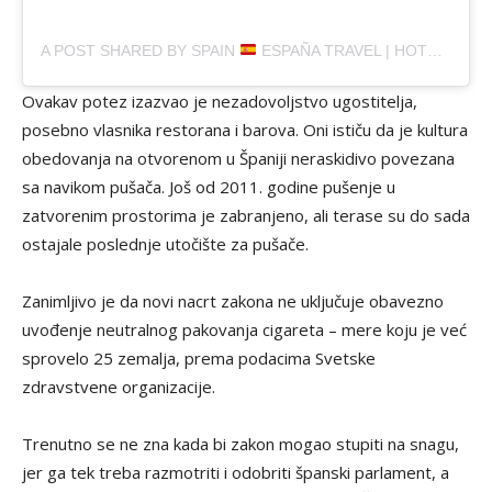
A POST SHARED BY SPAIN
ESPAÑA TRAVEL | HOTELS | FOOD | TIPS (@SPAINEXPLORE)
Ovakav potez izazvao je nezadovoljstvo ugostitelja,
posebno vlasnika restorana i barova. Oni ističu da je kultura
obedovanja na otvorenom u Španiji neraskidivo povezana
sa navikom pušača. Još od 2011. godine pušenje u
zatvorenim prostorima je zabranjeno, ali terase su do sada
ostajale poslednje utočište za pušače.
Zanimljivo je da novi nacrt zakona ne uključuje obavezno
uvođenje neutralnog pakovanja cigareta – mere koju je već
sprovelo 25 zemalja, prema podacima Svetske
zdravstvene organizacije.
Trenutno se ne zna kada bi zakon mogao stupiti na snagu,
jer ga tek treba razmotriti i odobriti španski parlament, a