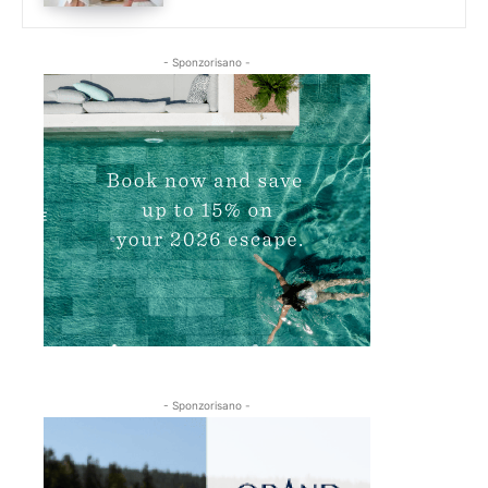
- Sponzorisano -
- Sponzorisano -