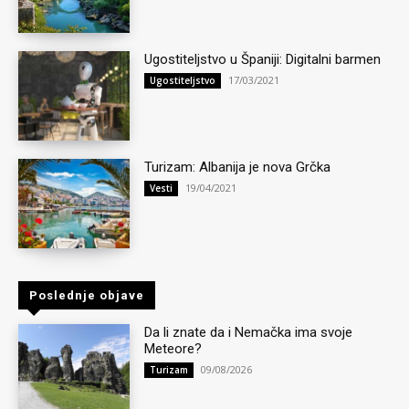
Ugostiteljstvo u Španiji: Digitalni barmen
17/03/2021
Ugostiteljstvo
Turizam: Albanija je nova Grčka
19/04/2021
Vesti
Poslednje objave
Da li znate da i Nemačka ima svoje
Meteore?
09/08/2026
Turizam