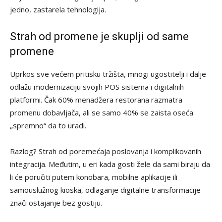
jedno, zastarela tehnologija.
Strah od promene je skuplji od same
promene
Uprkos sve većem pritisku tržišta, mnogi ugostitelji i dalje
odlažu modernizaciju svojih POS sistema i digitalnih
platformi. Čak 60% menadžera restorana razmatra
promenu dobavljača, ali se samo 40% se zaista oseća
„spremno“ da to uradi.
Razlog? Strah od poremećaja poslovanja i komplikovanih
integracija. Međutim, u eri kada gosti žele da sami biraju da
li će poručiti putem konobara, mobilne aplikacije ili
samouslužnog kioska, odlaganje digitalne transformacije
znači ostajanje bez gostiju.