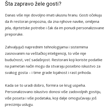
Šta zapravo žele gosti?
Danas više nije dovoljno imati ukusnu hranu. Gosti očekuju
da ih restoran prepozna, da zna njihove navike, omiljena
jela, dijetetske potrebe i čak da im ponudi personalizovane
preporuke.
Zahvaljujući naprednim tehnologijama i sistemima
zasnovanim na veštačkoj inteligenciji, to više nije
budućnost, već sadašnjost. Restorani koji koriste podatke
na pametan način mogu da stvaraju posebno iskustvo za
svakog gosta – i time grade lojalnost i rast prihoda.
Kada se to uradi dobro, formira se krug uspeha.
Personalizovano iskustvo donosi više zadovoljnih gostiju,
više poseta i više podataka, koji dalje omogućavaju još
precizniju uslugu.