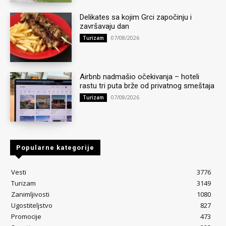
Delikates sa kojim Grci započinju i
završavaju dan
07/08/2026
Turizam
Airbnb nadmašio očekivanja – hoteli
rastu tri puta brže od privatnog smeštaja
07/08/2026
Turizam
Popularne kategorije
Vesti
3776
Turizam
3149
Zanimljivosti
1080
Ugostiteljstvo
827
Promocije
473