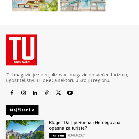
TU magazin je specijalizovani magazin posvećen turizmu,
ugostiteljstvu i HoReCa sektoru u Srbiji i regionu.
Najčitanije
Bloger: Da li je Bosna i Hercegovina
opasna za turiste?
03/03/2021
Turizam