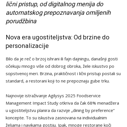
lični pristup, od digitalnog menija do
automatskog prepoznavanja omiljenih
porudžbina
Nova era ugostiteljstva: Od brzine do
personalizacije
Bilo da je reč o brzoj ishrani ili fajn dajningu, današnji gosti
očekuju mnogo više od dobrog obroka, žele iskustvo po
sopstvenoj meri. Brzina, praktičnost i lični pristup postali su
standard, a restorani koji to ne prepoznaju gube trku.
Najnovije istraživanje Agilysys 2025 Foodservice
Management Impact Study otkriva da čak 68% menadžera
u ugostiteljstvu planira da razvije „dining by preference“
koncepte. To su iskustva zasnovana na individualnim
željama i navikama gostiju. Ipak, mnoge restorane koči