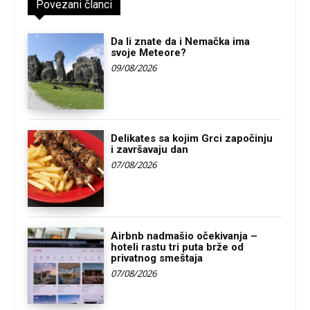
Povezani članci
Da li znate da i Nemačka ima
svoje Meteore?
09/08/2026
Delikates sa kojim Grci započinju
i završavaju dan
07/08/2026
Airbnb nadmašio očekivanja –
hoteli rastu tri puta brže od
privatnog smeštaja
07/08/2026