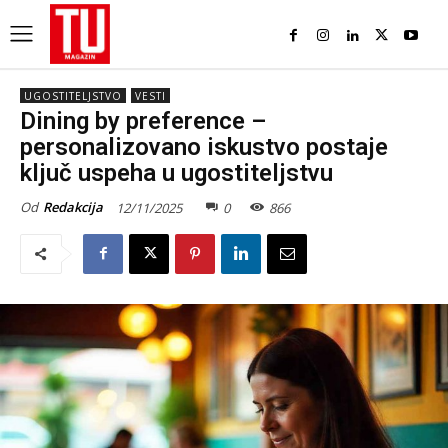
UGOSTITELJSTVO
VESTI
Dining by preference –
personalizovano iskustvo postaje
ključ uspeha u ugostiteljstvu
Od
Redakcija
12/11/2025
0
866