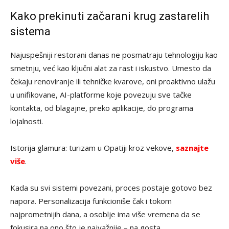
Kako prekinuti začarani krug zastarelih
sistema
Najuspešniji restorani danas ne posmatraju tehnologiju kao
smetnju, već kao ključni alat za rast i iskustvo. Umesto da
čekaju renoviranje ili tehničke kvarove, oni proaktivno ulažu
u unifikovane, AI-platforme koje povezuju sve tačke
kontakta, od blagajne, preko aplikacije, do programa
lojalnosti.
Istorija glamura: turizam u Opatiji kroz vekove,
saznajte
više
.
Kada su svi sistemi povezani, proces postaje gotovo bez
napora. Personalizacija funkcioniše čak i tokom
najprometnijih dana, a osoblje ima više vremena da se
fokusira na ono što je najvažnije – na gosta.