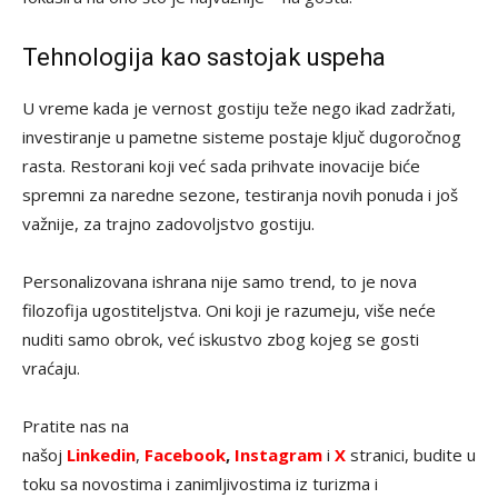
Tehnologija kao sastojak uspeha
U vreme kada je vernost gostiju teže nego ikad zadržati,
investiranje u pametne sisteme postaje ključ dugoročnog
rasta. Restorani koji već sada prihvate inovacije biće
spremni za naredne sezone, testiranja novih ponuda i još
važnije, za trajno zadovoljstvo gostiju.
Personalizovana ishrana nije samo trend, to je nova
filozofija ugostiteljstva. Oni koji je razumeju, više neće
nuditi samo obrok, već iskustvo zbog kojeg se gosti
vraćaju.
Pratite nas na
našoj
Linkedin
,
Facebook
,
Instagram
i
X
stranici, budite u
toku sa novostima i zanimljivostima iz turizma i