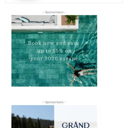
- Sponzorisano -
- Sponzorisano -