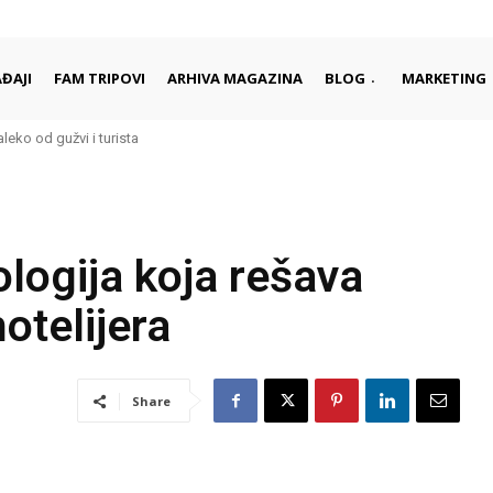
ĐAJI
FAM TRIPOVI
ARHIVA MAGAZINA
BLOG
MARKETING
aleko od gužvi i turista
logija koja rešava
otelijera
Share