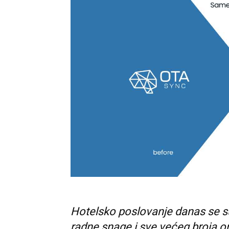
Hotelsko poslovanje danas se s
radne snage i sve većeg broja on