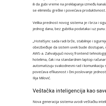
ili da gubi vreme na preklapanja između kana
se eliminišu greške i povećava produktivnost.
Velika prednost novog sistema je i brza i sig
jednog dana, bez gubitka podataka i uz punu
„HotelSync sada radi brže, stabilnije i sigurn
obezbeđuje da sistem uvek bude dostupan, ča
AWS-a. Zahvaljujući novoj frontend tehnologij
hotelima, čak i na standardnim laptop računar
automatizuju svakodnevni rad i komunikaciju s
povećava efikasnost i čini poslovanje jednostav
Ilija Milović.
Veštačka inteligencija kao sav
Nova generacija sistema uvodi veštačku intel