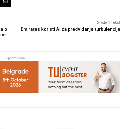
Sledeći tekst
a o
Emirates koristi AI za predviđanje turbulencije
ine
- Sponzorisano -