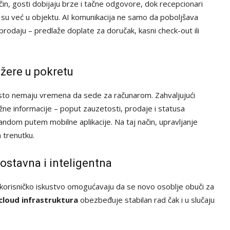
čin, gosti dobijaju brze i tačne odgovore, dok recepcionari
su već u objektu. AI komunikacija ne samo da poboljšava
prodaju – predlaže doplate za doručak, kasni check-out ili
žere u pokretu
to nemaju vremena da sede za računarom. Zahvaljujući
ažne informacije – poput zauzetosti, prodaje i statusa
dom putem mobilne aplikacije. Na taj način, upravljanje
 trenutku.
ostavna i inteligentna
o korisničko iskustvo omogućavaju da se novo osoblje obuči za
cloud infrastruktura
obezbeđuje stabilan rad čak i u slučaju