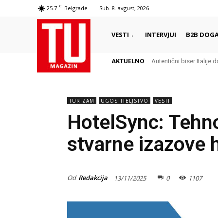
C
25.7
Belgrade
Sub. 8. avgust, 2026
VESTI
INTERVJUI
B2B DOGA
AKTUELNO
Autentični biser Italije d
TURIZAM
UGOSTITELJSTVO
VESTI
HotelSync: Tehno
stvarne izazove h
Od
Redakcija
13/11/2025
0
1107