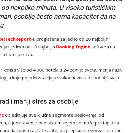
od nekoliko minuta. U visoko turističkim
man, osoblje često nema kapacitet da na
ju
telTechReport
-u proglašena za jedno od 20 najboljih
nja i jednim od 10 najboljih
Booking Engine
softvera na
 u hotelijerstvu.
tver koristi više od 4.000 hotela u 24 zemlje sveta, menja naziv
logija koje pojednostavljuju svakodnevni rad i poboljšavaju
rad i manji stres za osoblje
nc
objedinjuje sve ključne segmente poslovanja: od
ima, u jedinstven, cloud sistem kojem se može pristupiti sa
mora da koristi različite alate, da prepisuje rezervacije ručno