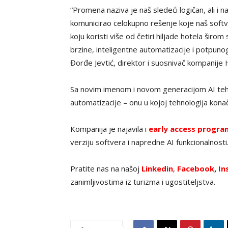
“Promena naziva je naš sledeći logičan, ali i n
komunicirao celokupno rešenje koje naš softve
koju koristi više od četiri hiljade hotela šir
brzine, inteligentne automatizacije i potpunog
Đorđe Jevtić, direktor i suosnivač kompanije 
Sa novim imenom i novom generacijom AI teh
automatizacije – onu u kojoj tehnologija konač
Kompanija je najavila i
early access progra
verziju softvera i napredne AI funkcionalnosti
Pratite nas na našoj
Linkedin
,
Facebook
,
In
zanimljivostima iz turizma i ugostiteljstva.