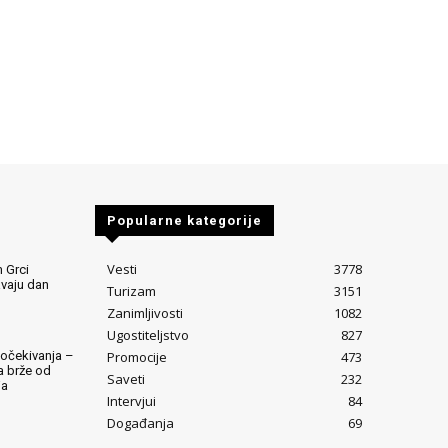
Popularne kategorije
Vesti
3778
 Grci
avaju dan
Turizam
3151
Zanimljivosti
1082
Ugostiteljstvo
827
Promocije
473
očekivanja –
ta brže od
Saveti
232
ja
Intervjui
84
Događanja
69