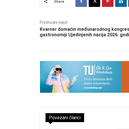
Share
Prethodni tekst
Kvarner domaćin međunarodnog kongres
gastronomiji Ujedinjenih nacija 2026. god
Povezani članci