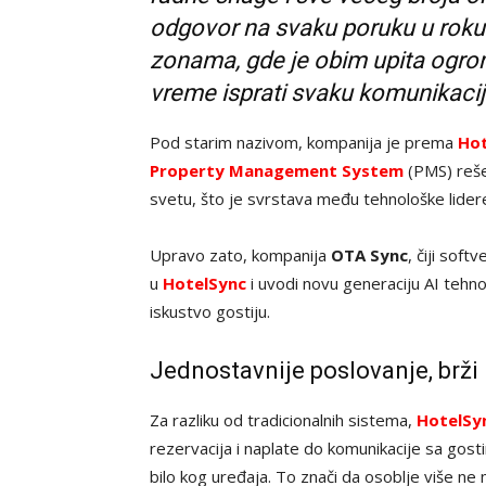
odgovor na svaku poruku u roku 
zonama, gde je obim upita ogro
vreme isprati svaku komunikaci
Pod starim nazivom, kompanija je prema
Ho
Property Management System
(PMS) reše
svetu, što je svrstava među tehnološke lidere
Upravo zato, kompanija
OTA Sync
, čiji sof
u
HotelSync
i uvodi novu generaciju AI tehno
iskustvo gostiju.
Jednostavnije poslovanje, brži 
Za razliku od tradicionalnih sistema,
HotelSy
rezervacija i naplate do komunikacije sa gost
bilo kog uređaja. To znači da osoblje više ne 