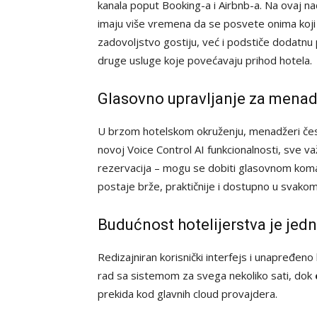
kanala poput Booking-a i Airbnb-a. Na ovaj na
imaju više vremena da se posvete onima koji 
zadovoljstvo gostiju, već i podstiče dodatnu 
druge usluge koje povećavaju prihod hotela.
Glasovno upravljanje za menad
U brzom hotelskom okruženju, menadžeri čes
novoj Voice Control AI funkcionalnosti, sve v
rezervacija – mogu se dobiti glasovnom koman
postaje brže, praktičnije i dostupno u svakom
Budućnost hotelijerstva je jedn
Redizajniran korisnički interfejs i unapređen
rad sa sistemom za svega nekoliko sati, dok
prekida kod glavnih cloud provajdera.