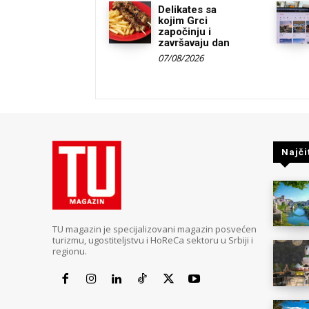
Delikates sa
kojim Grci
započinju i
završavaju dan
07/08/2026
Najči
TU magazin je specijalizovani magazin posvećen
turizmu, ugostiteljstvu i HoReCa sektoru u Srbiji i
regionu.