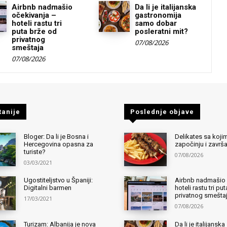
Airbnb nadmašio
Da li je italijanska
očekivanja –
gastronomija
hoteli rastu tri
samo dobar
puta brže od
posleratni mit?
privatnog
07/08/2026
smeštaja
07/08/2026
tanije
Poslednje objave
Bloger: Da li je Bosna i
Delikates sa kojim
Hercegovina opasna za
započinju i završ
turiste?
07/08/2026
03/03/2021
Ugostiteljstvo u Španiji:
Airbnb nadmašio 
Digitalni barmen
hoteli rastu tri pu
privatnog smešta
17/03/2021
07/08/2026
Turizam: Albanija je nova
Da li je italijanska