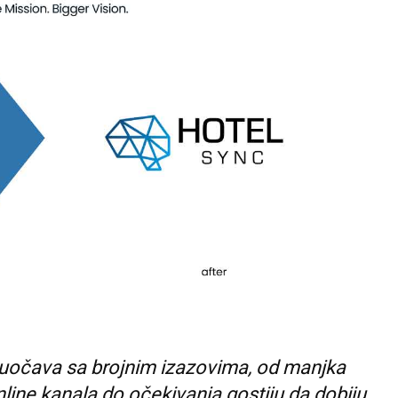
uočava sa brojnim izazovima, od manjka
line kanala do očekivanja gostiju da dobiju