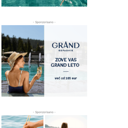
- Sponzorisano -
- Sponzorisano -