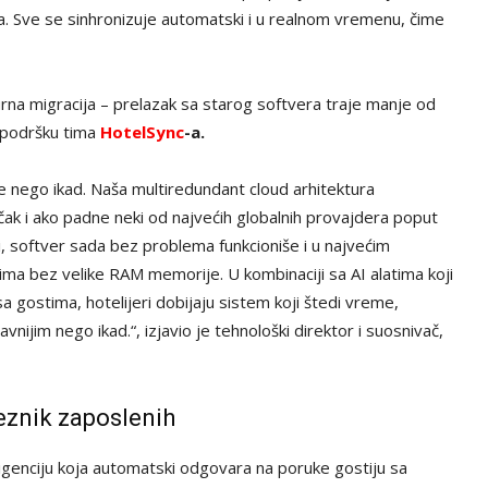
la. Sve se sinhronizuje automatski i u realnom vremenu, čime
urna migracija – prelazak sa starog softvera traje manje od
 podršku tima
HotelSync
-a.
ije nego ikad. Naša multiredundant cloud arhitektura
k i ako padne neki od najvećih globalnih provajdera poput
i, softver sada bez problema funkcioniše i u najvećim
ima bez velike RAM memorije. U kombinaciji sa AI alatima koji
a gostima, hotelijeri dobijaju sistem koji štedi vreme,
nijim nego ikad.“, izjavio je tehnološki direktor i suosnivač,
eznik zaposlenih
igenciju koja automatski odgovara na poruke gostiju sa