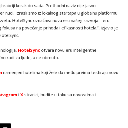
ajhrabriji korak do sada. Prethodni naziv nije jasno
r nudi. Izrasli smo iz lokalnog startapa u globalnu platformu
om sveta. HotelSync označava novu eru našeg razvoja – eru
 fokusa na povećanje prihoda i efikasnosti hotela.”, izjavio je
HotelSync.
nologija,
HotelSync
otvara novu eru inteligentne
no radi za ljude, a ne obrnuto.
m
namenjen hotelima koji žele da među prvima testiraju novu
.
stagram
i
X
stranici, budite u toku sa novostima i