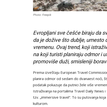
Photo: Freepik
Evropljani sve češće biraju da sv
da je dožive što dublje, umesto 
vremenu. Ovaj trend, koji istraž
na koji turisti planiraju odmor i u
promoviše duži, smisleniji bora
Prema izveštaju European Travel Commission 
planira odmor od sedam do dvanaest noći, št
podatak pokazuje da putnici žele više vremen
Istraživanja na portalima Travel Daily News
tzv. „immersive travel“. To su putovanja koj
kulturom.