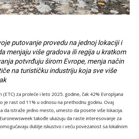
oje putovanje provedu na jednoj lokaciji i
da menjaju više gradova ili regija u kratkom
ivanja potvrđuju širom Evrope, menja način
tiče na turističku industriju koja sve više
vak
(ETC) za proleće i leto 2025. godine, čak 42% Evropljana
o je rast od 11% u odnosu na prethodnu godinu. Ovaj
a da istraže jedno mesto, umesto da posete više lokacija.
 i Euronewsweek takođe ukazuju da raste interesovanje za
a omogućavaju dublje iskustvo i veću povezanost sa lokalnom