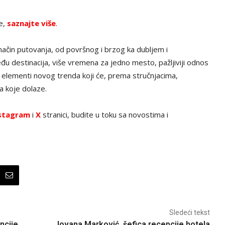
ve,
saznajte više
.
način putovanja, od površnog i brzog ka dubljem i
đu destinacija, više vremena za jedno mesto, pažljiviji odnos
čni elementi novog trenda koji će, prema stručnjacima,
a koje dolaze.
stagram
i
X
stranici, budite u toku sa novostima i
Sledeći tekst
ncije
Jovana Marković, šefica recepcije hotela