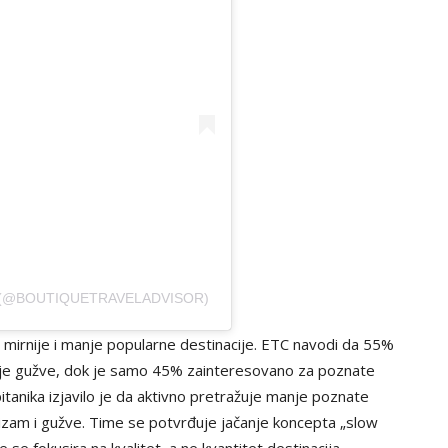
 (@BOUTIQUETRAVELADVISOR)
i mirnije i manje popularne destinacije. ETC navodi da 55%
je gužve, dok je samo 45% zainteresovano za poznate
pitanika izjavilo je da aktivno pretražuje manje poznate
urizam i gužve. Time se potvrđuje jačanje koncepta „slow
 se fokusira na kvalitet, a ne kvantitet destinacija.