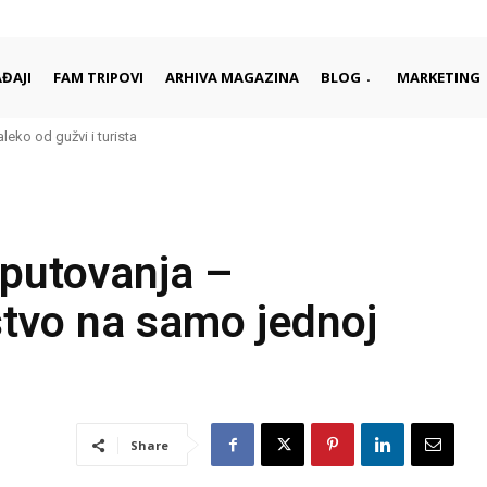
ĐAJI
FAM TRIPOVI
ARHIVA MAGAZINA
BLOG
MARKETING
aleko od gužvi i turista
rci započinju i završavaju dan
putovanja –
ustvo na samo jednoj
Share