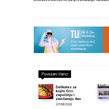
Povezani članci
Delikates sa
kojim Grci
započinju i
završavaju dan
07/08/2026