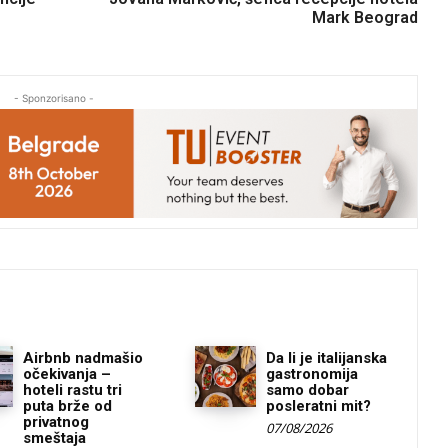
Mark Beograd
- Sponzorisano -
Airbnb nadmašio
Da li je italijanska
očekivanja –
gastronomija
hoteli rastu tri
samo dobar
puta brže od
posleratni mit?
privatnog
07/08/2026
smeštaja