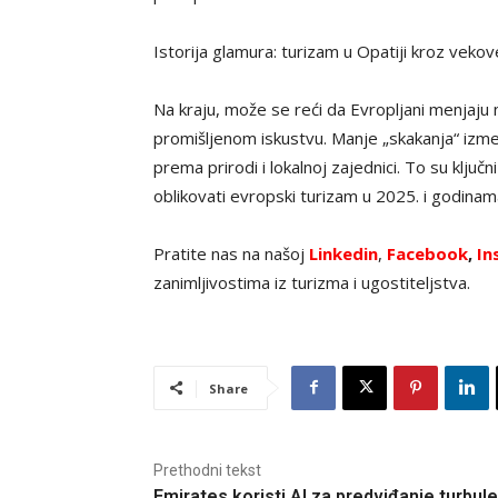
Istorija glamura: turizam u Opatiji kroz veko
Na kraju, može se reći da Evropljani menjaju 
promišljenom iskustvu. Manje „skakanja“ izme
prema prirodi i lokalnoj zajednici. To su klju
oblikovati evropski turizam u 2025. i godinam
Pratite nas na našoj
Linkedin
,
Facebook
,
In
zanimljivostima iz turizma i ugostiteljstva.
Share
Prethodni tekst
Emirates koristi AI za predviđanje turbule