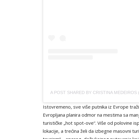
A POST SHARED BY CRISTINA MEDEIROS
Istovremeno, sve više putnika iz Evrope traž
Evropljana planira odmor na mestima sa man
turističke „hot spot-ove“. Više od polovine is
lokacije, a trećina želi da izbegne masovni t
tourism“ – sporog, doživljajnog putovanja koje