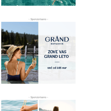
- Sponzorisano -
- Sponzorisano -