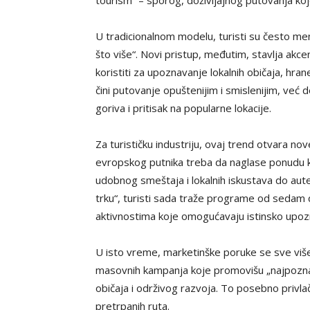
U tradicionalnom modelu, turisti su često menja
što više“. Novi pristup, međutim, stavlja akce
koristiti za upoznavanje lokalnih običaja, h
čini putovanje opuštenijim i smislenijim, već 
goriva i pritisak na popularne lokacije.
Za turističku industriju, ovaj trend otvara n
evropskog putnika treba da naglase ponudu 
udobnog smeštaja i lokalnih iskustava do aute
trku“, turisti sada traže programe od sedam 
aktivnostima koje omogućavaju istinsko upozn
U isto vreme, marketinške poruke se sve više
masovnih kampanja koje promovišu „najpoznati
običaja i održivog razvoja. To posebno privlač
pretrpanih ruta.