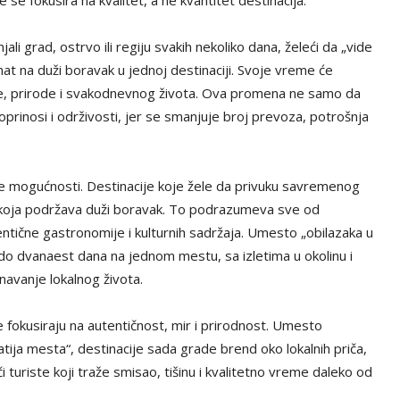
li grad, ostrvo ili regiju svakih nekoliko dana, želeći da „vide
nat na duži boravak u jednoj destinaciji. Svoje vreme će
rane, prirode i svakodnevnog života. Ova promena ne samo da
doprinosi i održivosti, jer se smanjuje broj prevoza, potrošnja
ove mogućnosti. Destinacije koje žele da privuku savremenog
koja podržava duži boravak. To podrazumeva sve od
ntične gastronomije i kulturnih sadržaja. Umesto „obilazaka u
do dvanaest dana na jednom mestu, sa izletima u okolinu i
avanje lokalnog života.
 fokusiraju na autentičnost, mir i prirodnost. Umesto
ja mesta“, destinacije sada grade brend oko lokalnih priča,
i turiste koji traže smisao, tišinu i kvalitetno vreme daleko od