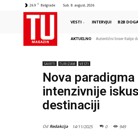
C
26.9
Belgrade
Sub. 8. avgust, 2026
VESTI
INTERVJUI
B2B DOGA
AKTUELNO
Autentični biser Italije d
Delikates sa kojim G
SAVETI
TURIZAM
VESTI
Nova paradigma 
intenzivnije isk
destinaciji
Od
Redakcija
14/11/2025
0
949