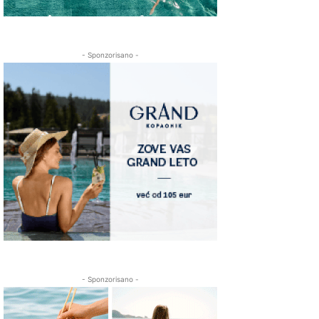
- Sponzorisano -
- Sponzorisano -