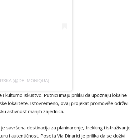
ERSKA (@DE_MONIQUA)
 i kulturno iskustvo. Putnici imaju priliku da upoznaju lokalne
rijske lokalitete. Istovremeno, ovaj projekat promoviše održivi
ku aktivnost manjih zajednica.
a je savršena destinacija za planinarenje, trekking i istraživanje
uru i autentičnost. Poseta Via Dinarici je prilika da se doživi