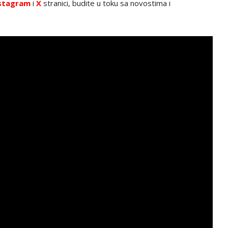
stagram
i
X
stranici, budite u toku sa novostima i