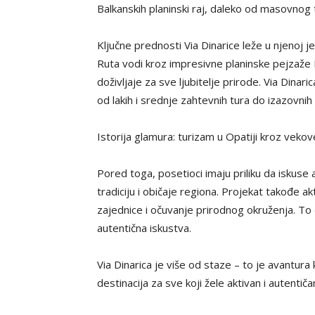
Balkanskih planinski raj, daleko od masovnog 
Ključne prednosti Via Dinarice leže u njenoj j
Ruta vodi kroz impresivne planinske pejzaže
doživljaje za sve ljubitelje prirode. Via Dina
od lakih i srednje zahtevnih tura do izazovnih
Istorija glamura: turizam u Opatiji kroz veko
Pored toga, posetioci imaju priliku da iskuse a
tradiciju i običaje regiona. Projekat takođe a
zajednice i očuvanje prirodnog okruženja. To č
autentična iskustva.
Via Dinarica je više od staze – to je avantura 
destinacija za sve koji žele aktivan i autentič