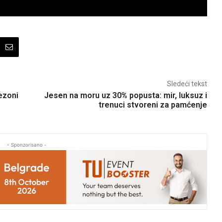
Sledeći tekst
ezoni
Jesen na moru uz 30% popusta: mir, luksuz i
trenuci stvoreni za pamćenje
- Sponzorisano -