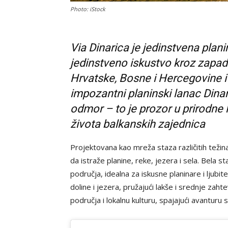
Photo: iStock
Via Dinarica je jedinstvena plan
jedinstveno iskustvo kroz zapad
Hrvatske, Bosne i Hercegovine i 
impozantni planinski lanac Dinar
odmor – to je prozor u prirodne l
života balkanskih zajednica
Projektovana kao mreža staza različitih težin
da istraže planine, reke, jezera i sela. Bela s
područja, idealna za iskusne planinare i ljubit
doline i jezera, pružajući lakše i srednje zaht
područja i lokalnu kulturu, spajajući avanturu