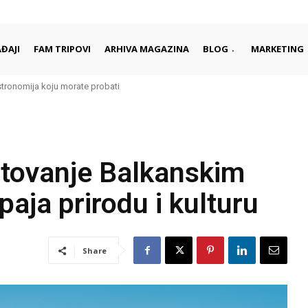
ĐAJI
FAM TRIPOVI
ARHIVA MAGAZINA
BLOG
MARKETING
ronomija koju morate probati
a sa bezbroj lica
utovanje Balkanskim
aja prirodu i kulturu
Share