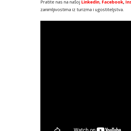
Pratite nas na našoj
Linkedin
,
Facebook
,
In
zanimljivostima iz turizma i ugostiteljstva.