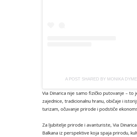
A POST SHARED BY MONIKA DYM
Via Dinarica nije samo fizičko putovanje – to je
zajednice, tradicionalnu hranu, običaje i isto
turizam, očuvanje prirode i podstiče ekonoms
Za ljubitelje prirode i avanturiste, Via Dinaric
Balkana iz perspektive koja spaja prirodu, kult