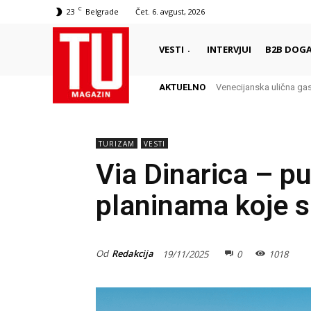
C
23
Belgrade
Čet. 6. avgust, 2026
VESTI
INTERVJUI
B2B DOGA
AKTUELNO
Venecijanska ulična gast
San Marino – Minijatur
TURIZAM
VESTI
Via Dinarica – p
planinama koje sp
Od
Redakcija
19/11/2025
0
1018