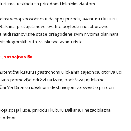
turizma, u skladu sa prirodom i lokalnim životom.
edinstvenoj sposobnosti da spoji prirodu, avanturu i kulturu.
 Balkana, pružajući neverovatne poglede i nezaboravne
rica nudi raznovrsne staze prilagođene svim nivoima planinara,
 visokogorskih ruta za iskusne avanturiste.
ve,
saznajte više
.
utentičnu kulturu i gastronomiju lokalnih zajednica, otkrivajući
ktivno promoviše održivi turizam, podržavajući lokalne
ini Via Dinaricu idealnom destinacijom za svest o prirodi i
koja spaja ljude, prirodu i kulturu Balkana, i nezaobilazna
an odmor.