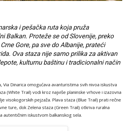
inarska i pešačka ruta koja pruža
ni Balkan. Proteže se od Slovenije, preko
Crne Gore, pa sve do Albanije, prateći
ida. Ova staza nije samo prilika za aktivan
epote, kulturnu baštinu i tradicionalni način
a, Via Dinarica omogućava avanturistima svih nivoa iskustva
taza (White Trail) vodi kroz najviše planinske vrhove i izazovna
elje visokogorskih pejzaža. Plava staza (Blue Trail) prati rečne
evne ture, dok Zelena staza (Green Trail) otkriva ruralna
 sa autentičnim iskustvom balkanskog sela.