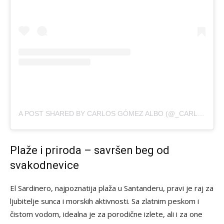
A POST SHARED BY CARLOS GÓMEZ ALBO (@_CARLOSGOMEZPHOTO)
Plaže i priroda – savršen beg od
svakodnevice
El Sardinero, najpoznatija plaža u Santanderu, pravi je raj za
ljubitelje sunca i morskih aktivnosti. Sa zlatnim peskom i
čistom vodom, idealna je za porodične izlete, ali i za one