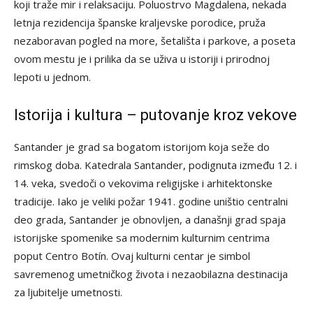
koji traže mir i relaksaciju. Poluostrvo Magdalena, nekada
letnja rezidencija španske kraljevske porodice, pruža
nezaboravan pogled na more, šetališta i parkove, a poseta
ovom mestu je i prilika da se uživa u istoriji i prirodnoj
lepoti u jednom.
Istorija i kultura – putovanje kroz vekove
Santander je grad sa bogatom istorijom koja seže do
rimskog doba. Katedrala Santander, podignuta između 12. i
14. veka, svedoči o vekovima religijske i arhitektonske
tradicije. Iako je veliki požar 1941. godine uništio centralni
deo grada, Santander je obnovljen, a današnji grad spaja
istorijske spomenike sa modernim kulturnim centrima
poput Centro Botín. Ovaj kulturni centar je simbol
savremenog umetničkog života i nezaobilazna destinacija
za ljubitelje umetnosti.