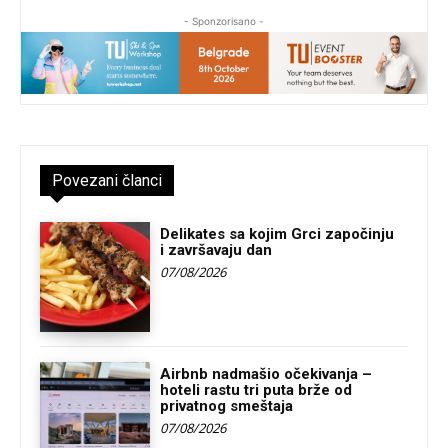
- Sponzorisano -
Povezani članci
Delikates sa kojim Grci započinju
i završavaju dan
07/08/2026
Airbnb nadmašio očekivanja –
hoteli rastu tri puta brže od
privatnog smeštaja
07/08/2026