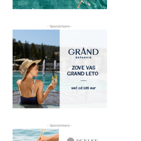
- Sponzorisano -
- Sponzorisano -