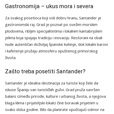
Gastronomija – ukus mora i severa
Za svakog posetioca koji voli dobru hranu, Santander je
gastronomski raj. Grad je poznat po svežim morskim
plodovima, ribljim specijalitetima i lokalnim kantabrijskim
jelima koja spajaju tradiciju i inovaciju. Restorani na obali
nude autentičan doživljaj španske kuhinje, dok lokalni barovi
i kafeterije pružaju atmosferu opuštenog primorskog
života.
Zašto treba posetiti Santander?
Santander je idealna destinacija za turiste koji žele da
iskuse Španiju van turističkih gužvi. Grad pruža savršen
balans između prirode, kulture i urbanog života, a njegova
blaga klima i prijateljski lokalci čine boravak prijatnim u
svako doba godine. Bilo da planirate opuštajući odmor na