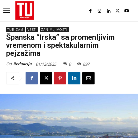
TURIZAM
VESTI
ZANIMLJIVOSTI
Španska “Irska” sa promenljivim
vremenom i spektakularnim
pejzažima
Od
Redakcija
01/12/2025
0
897