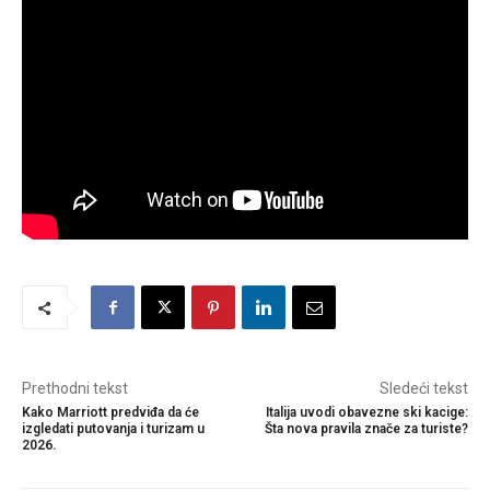
Prethodni tekst
Sledeći tekst
Kako Marriott predviđa da će
Italija uvodi obavezne ski kacige:
izgledati putovanja i turizam u
Šta nova pravila znače za turiste?
2026.