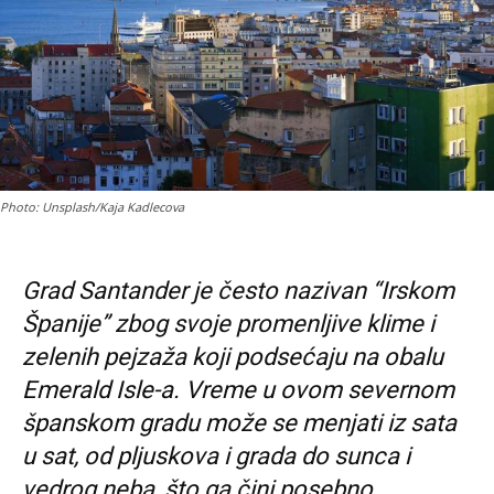
Photo: Unsplash/Kaja Kadlecova
Grad Santander je često nazivan “Irskom
Španije” zbog svoje promenljive klime i
zelenih pejzaža koji podsećaju na obalu
Emerald Isle-a. Vreme u ovom severnom
španskom gradu može se menjati iz sata
u sat, od pljuskova i grada do sunca i
vedrog neba, što ga čini posebno