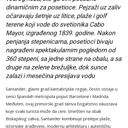
dinamičnim za posetioce. Pejzaži uz zaliv
očaravaju šetnje uz litice, plaže i golf
terene koji vode do svetionika Cabo
Mayor, izgrađenog 1839. godine. Nakon
penjanja stepenicama, posetioci bivaju
nagrađeni spektakularnim pogledom od
360 stepeni, sa jedne strane na obalu, a sa
druge na zelene brežuljke, dok sunce
zalazi i mesečina presijava vodu
Santander, glavni grad kantabrijske regije, često ostaje u
senci španskih metropola poput Barselone i Madrida.
Međutim, ovaj primorski grad skriva bogatstvo iskustava
koje svaki turista može da ceni. Smešten na obali
Biskajskog zaliva, Santander kombinuje prelepe plaže,
istorijske građevine, modernu arhitekturu i autentičnu