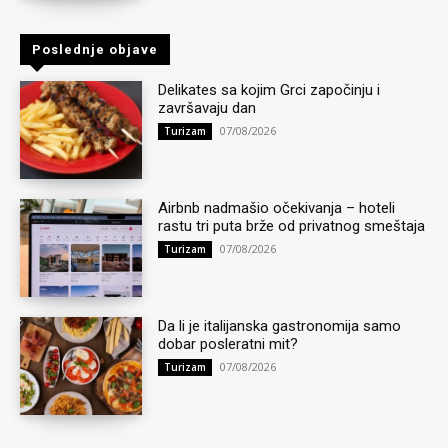
Poslednje objave
Delikates sa kojim Grci započinju i
završavaju dan
07/08/2026
Turizam
Airbnb nadmašio očekivanja – hoteli
rastu tri puta brže od privatnog smeštaja
07/08/2026
Turizam
Da li je italijanska gastronomija samo
dobar posleratni mit?
07/08/2026
Turizam