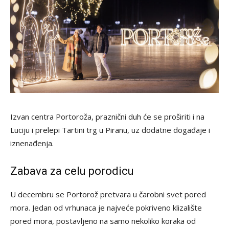
Izvan centra Portoroža, praznični duh će se proširiti i na
Luciju i prelepi Tartini trg u Piranu, uz dodatne događaje i
iznenađenja.
Zabava za celu porodicu
U decembru se Portorož pretvara u čarobni svet pored
mora. Jedan od vrhunaca je najveće pokriveno klizalište
pored mora, postavljeno na samo nekoliko koraka od