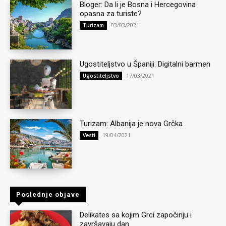
Bloger: Da li je Bosna i Hercegovina
opasna za turiste?
03/03/2021
Turizam
Ugostiteljstvo u Španiji: Digitalni barmen
17/03/2021
Ugostiteljstvo
Turizam: Albanija je nova Grčka
19/04/2021
Vesti
Poslednje objave
Delikates sa kojim Grci započinju i
završavaju dan