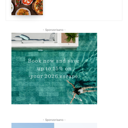
- Sponzorisano -
- Sponzorisano -