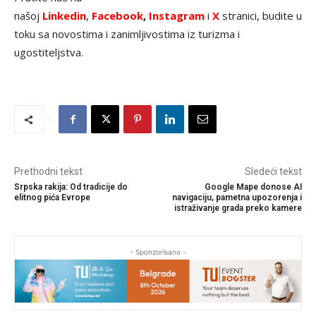
našoj
Linkedin
,
Facebook
,
Instagram
i
X
stranici, budite u
toku sa novostima i zanimljivostima iz turizma i
ugostiteljstva.
Prethodni tekst
Sledeći tekst
Srpska rakija: Od tradicije do
Google Mape donose AI
elitnog pića Evrope
navigaciju, pametna upozorenja i
istraživanje grada preko kamere
- Sponzorisano -