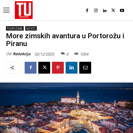
TURIZAM
VESTI
More zimskih avantura u Portorožu i
Piranu
Od
Redakcija
02/12/2025
0
1054