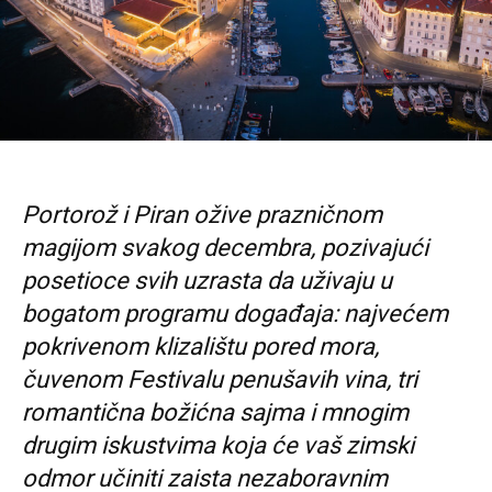
Portorož i Piran oživ
e
prazničnom
magijom
svakog
decembr
a
, pozivajući
posetioce svih uzrasta da uživaju u
bogatom programu događaja: najvećem
pokrivenom klizalištu pored mora,
čuvenom Festivalu penušavih vina, tri
romantična božićna sajma i mnogim
drugim iskustvima koja će vaš zimski
odmor učiniti zaista nezaboravnim