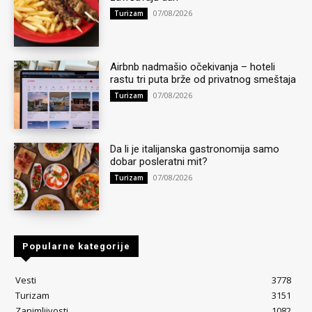
07/08/2026
Turizam
Airbnb nadmašio očekivanja – hoteli
rastu tri puta brže od privatnog smeštaja
07/08/2026
Turizam
Da li je italijanska gastronomija samo
dobar posleratni mit?
07/08/2026
Turizam
Popularne kategorije
Vesti
3778
Turizam
3151
Zanimljivosti
1082