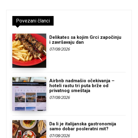
Povezani članci
Delikates sa kojim Grci započinju
i završavaju dan
07/08/2026
Airbnb nadmašio očekivanja –
hoteli rastu tri puta brže od
privatnog smeštaja
07/08/2026
Da li je italijanska gastronomija
samo dobar posleratni mit?
07/08/2026