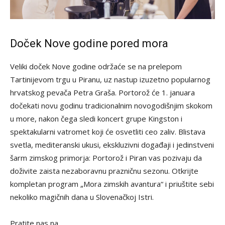
Doček Nove godine pored mora
Veliki doček Nove godine održaće se na prelepom
Tartinijevom trgu u Piranu, uz nastup izuzetno popularnog
hrvatskog pevača Petra Graša. Portorož će 1. januara
dočekati novu godinu tradicionalnim novogodišnjim skokom
u more, nakon čega sledi koncert grupe Kingston i
spektakularni vatromet koji će osvetliti ceo zaliv. Blistava
svetla, mediteranski ukusi, ekskluzivni događaji i jedinstveni
šarm zimskog primorja: Portorož i Piran vas pozivaju da
doživite zaista nezaboravnu prazničnu sezonu. Otkrijte
kompletan program „Mora zimskih avantura“ i priuštite sebi
nekoliko magičnih dana u Slovenačkoj Istri.
Pratite nas na