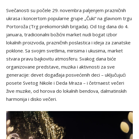
Svečanosti su počele 29. novembra paljenjem prazničnih
ukrasa i koncertom popularne grupe „Čuki“ na glavnom trgu
Portoroža (Trg prekomorskih brigada). Od tog dana do 4.
januara, tradicionalni božićni market nudi bogat izbor
lokalnih proizvoda, prazničnih poslastica i ideja za zanatske
poklone. Sa svojim svetlima, mirisima i ukusima, market
stvara pravu bajkovitu atmosferu. Svakog dana biće
organizovane predstave, muzika i aktivnosti za sve
generacije: devet događaja posvećenih deci – uključujući
posete Svetog Nikole i Deda Mraza – i četrnaest večeri
žive muzike, od horova do lokalnih bendova, dalmatinskih
harmonija i disko večeri.