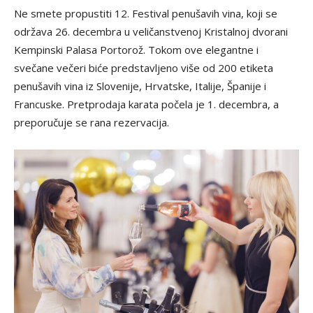
Ne smete propustiti 12. Festival penušavih vina, koji se
održava 26. decembra u veličanstvenoj Kristalnoj dvorani
Kempinski Palasa Portorož. Tokom ove elegantne i
svečane večeri biće predstavljeno više od 200 etiketa
penušavih vina iz Slovenije, Hrvatske, Italije, Španije i
Francuske. Pretprodaja karata počela je 1. decembra, a
preporučuje se rana rezervacija.