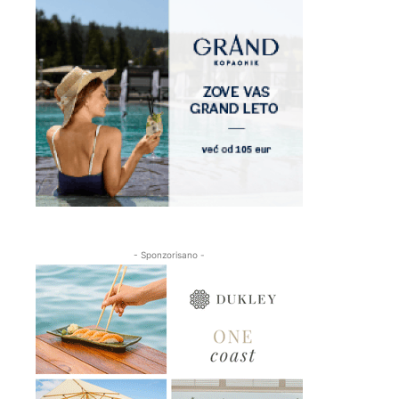
- Sponzorisano -