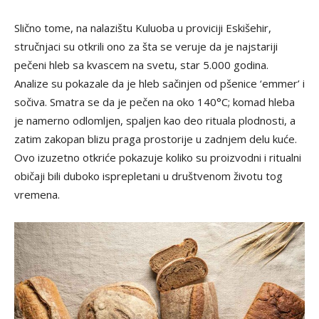
Slično tome, na nalazištu Kuluoba u proviciji Eskišehir,
stručnjaci su otkrili ono za šta se veruje da je najstariji
pečeni hleb sa kvascem na svetu, star 5.000 godina.
Analize su pokazale da je hleb sačinjen od pšenice ‘emmer’ i
sočiva. Smatra se da je pečen na oko 140°C; komad hleba
je namerno odlomljen, spaljen kao deo rituala plodnosti, a
zatim zakopan blizu praga prostorije u zadnjem delu kuće.
Ovo izuzetno otkriće pokazuje koliko su proizvodni i ritualni
običaji bili duboko isprepletani u društvenom životu tog
vremena.