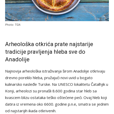
Photo: TGA
Arheološka otkrića prate najstarije
tradicije pravljenja hleba sve do
Anadolije
Najnovija arheološka istraživanja širom Anadolije otkrivaju
drevno poreklo hleba, pružajući novi uvid u bogato
kulinarsko nasleđe Turske. Na UNESCO lokalitetu Čatalhjik u
Konji, arheolozi su pronašli 8.600 godina star hleb sa
kvascem blizu ostataka teško oštećene peći. Ovaj hleb koji
datira iz vremena oko 6600. godine p.n.e, smatra se jednim
od najstarijih ikada otkrivenih.