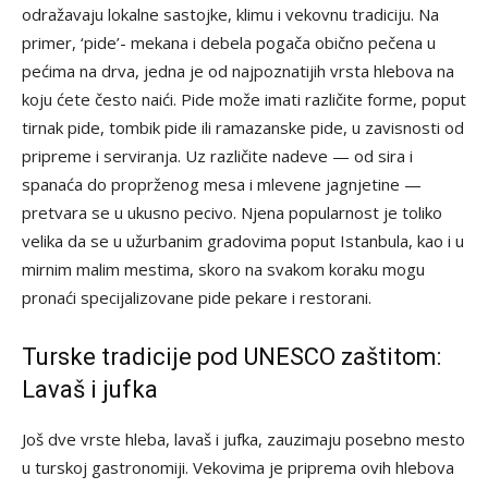
odražavaju lokalne sastojke, klimu i vekovnu tradiciju. Na
primer, ‘pide’- mekana i debela pogača obično pečena u
pećima na drva, jedna je od najpoznatijih vrsta hlebova na
koju ćete često naići. Pide može imati različite forme, poput
tirnak pide, tombik pide ili ramazanske pide, u zavisnosti od
pripreme i serviranja. Uz različite nadeve — od sira i
spanaća do proprženog mesa i mlevene jagnjetine —
pretvara se u ukusno pecivo. Njena popularnost je toliko
velika da se u užurbanim gradovima poput Istanbula, kao i u
mirnim malim mestima, skoro na svakom koraku mogu
pronaći specijalizovane pide pekare i restorani.
Turske tradicije pod UNESCO zaštitom:
Lavaš i jufka
Još dve vrste hleba, lavaš i jufka, zauzimaju posebno mesto
u turskoj gastronomiji. Vekovima je priprema ovih hlebova