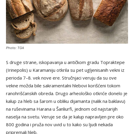
Photo: TGA
S druge strane, iskopavanja u antičkom gradu Topraktepe
(Irinepolis) u Karamaniju otkrila su pet ugljenisanih vekni iz
perioda 7–8. vek nove ere. Stručnjaci veruju da su ove
vekne možda bile sakramentalni hlebovi korišćeni tokom
ranohrišćanskih obreda. Drugo arheološko otkriće donelo je
kalup za hleb sa šarom u obliku dijamanta (nalik na baklavu)
na ruševinama Harana u Šanliurfi, jednom od najstarijih
naselja na svetu. Veruje se da je kalup napravljen pre oko
800 godina i pruža nov uvid u to kako su ljudi nekada
pripremali hleb.