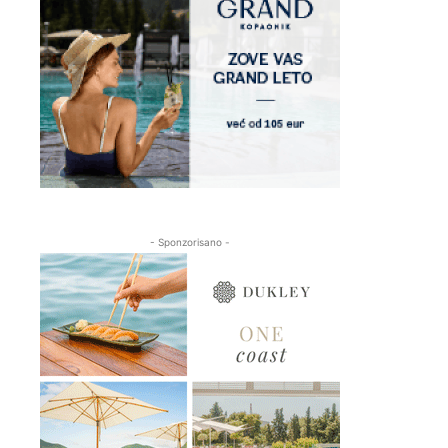
- Sponzorisano -