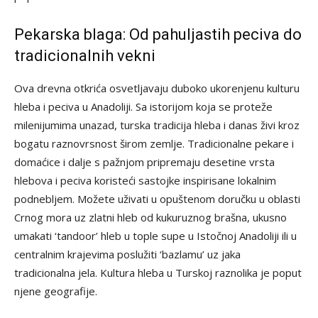
Pekarska blaga: Od pahuljastih peciva do
tradicionalnih vekni
Ova drevna otkrića osvetljavaju duboko ukorenjenu kulturu
hleba i peciva u Anadoliji. Sa istorijom koja se proteže
milenijumima unazad, turska tradicija hleba i danas živi kroz
bogatu raznovrsnost širom zemlje. Tradicionalne pekare i
domaćice i dalje s pažnjom pripremaju desetine vrsta
hlebova i peciva koristeći sastojke inspirisane lokalnim
podnebljem. Možete uživati u opuštenom doručku u oblasti
Crnog mora uz zlatni hleb od kukuruznog brašna, ukusno
umakati ‘tandoor’ hleb u tople supe u Istočnoj Anadoliji ili u
centralnim krajevima poslužiti ‘bazlamu’ uz jaka
tradicionalna jela. Kultura hleba u Turskoj raznolika je poput
njene geografije.