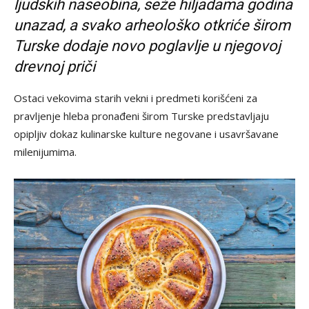
ljudskih naseobina, seže hiljadama godina
unazad, a svako arheološko otkriće širom
Turske dodaje novo poglavlje u njegovoj
drevnoj priči
Ostaci vekovima starih vekni i predmeti korišćeni za
pravljenje hleba pronađeni širom Turske predstavljaju
opipljiv dokaz kulinarske kulture negovane i usavršavane
milenijumima.