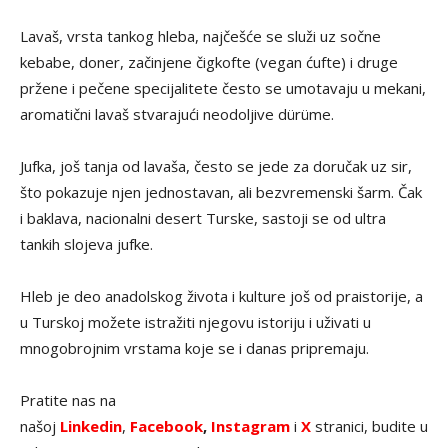
Lavaš, vrsta tankog hleba, najčešće se služi uz sočne
kebabe, doner, začinjene čigkofte (vegan ćufte) i druge
pržene i pečene specijalitete često se umotavaju u mekani,
aromatični lavaš stvarajući neodoljive dürüme.
Jufka, još tanja od lavaša, često se jede za doručak uz sir,
što pokazuje njen jednostavan, ali bezvremenski šarm. Čak
i baklava, nacionalni desert Turske, sastoji se od ultra
tankih slojeva jufke.
Hleb je deo anadolskog života i kulture još od praistorije, a
u Turskoj možete istražiti njegovu istoriju i uživati u
mnogobrojnim vrstama koje se i danas pripremaju.
Pratite nas na
našoj
Linkedin
,
Facebook
,
Instagram
i
X
stranici, budite u