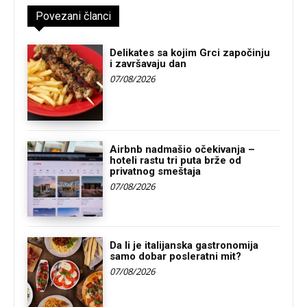
Povezani članci
Delikates sa kojim Grci započinju
i završavaju dan
07/08/2026
Airbnb nadmašio očekivanja –
hoteli rastu tri puta brže od
privatnog smeštaja
07/08/2026
Da li je italijanska gastronomija
samo dobar posleratni mit?
07/08/2026