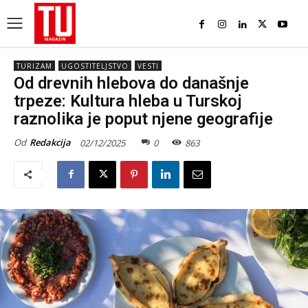
TURIZAM
UGOSTITELJSTVO
VESTI
Od drevnih hlebova do današnje
trpeze: Kultura hleba u Turskoj
raznolika je poput njene geografije
Od
Redakcija
02/12/2025
0
863