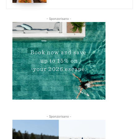
- Sponzorisano -
- Sponzorisano -