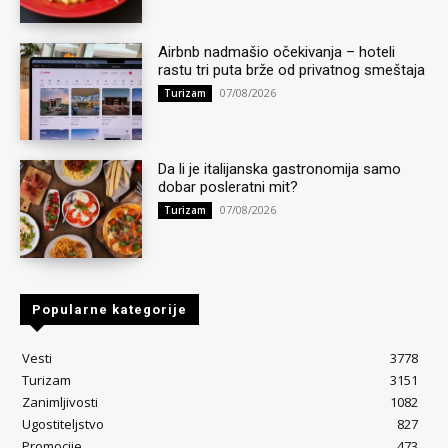
Airbnb nadmašio očekivanja – hoteli
rastu tri puta brže od privatnog smeštaja
07/08/2026
Turizam
Da li je italijanska gastronomija samo
dobar posleratni mit?
07/08/2026
Turizam
Popularne kategorije
Vesti
3778
Turizam
3151
Zanimljivosti
1082
Ugostiteljstvo
827
Promocije
473