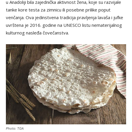
u Anadoliji bila zajednička aktivnost žena, koje su razvijale
tanke kore testa za zimnicu ili posebne prilike poput
venčanja. Ova jedinstvena tradicija pravljenja lavaša i jufke
uvrštena je 2016. godine na UNESCO listu nematerijalnog
kulturnog nasleđa čovečanstva.
Photo: TGA