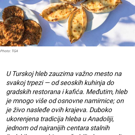
Photo: TGA
U Turskoj hleb zauzima važno mesto na
svakoj trpezi — od seoskih kuhinja do
gradskih restorana i kafića. Međutim, hleb
je mnogo više od osnovne namirnice; on
je živo nasleđe ovih krajeva. Duboko
ukorenjena tradicija hleba u Anadoliji,
jednom od najranijih centara stalnih