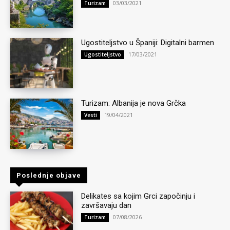
03/03/2021
Turizam
Ugostiteljstvo u Španiji: Digitalni barmen
17/03/2021
Ugostiteljstvo
Turizam: Albanija je nova Grčka
19/04/2021
Vesti
Poslednje objave
Delikates sa kojim Grci započinju i
završavaju dan
07/08/2026
Turizam