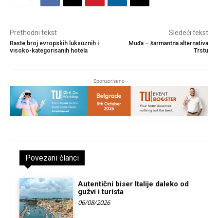
Prethodni tekst
Sledeći tekst
Raste broj evropskih luksuznih i
Muđa – šarmantna alternativa
visoko-kategorisanih hotela
Trstu
- Sponzorisano -
Povezani članci
Autentični biser Italije daleko od
gužvi i turista
06/08/2026