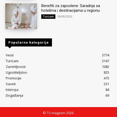
Benefiti za zaposlene: Saradnja sa
hotelima i destinacijama u regionu
06/08/2026
Turizam
Popularne kategorije
Vesti
3774
Turizam
3147
Zanimljivosti
1082
Ugostiteljstvo
825
Promocije
473
Saveti
231
Intervjui
84
Događanja
69
© TU magazin 2026.