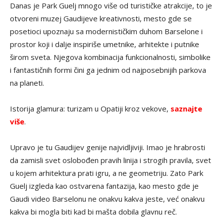
Danas je Park Guelj mnogo više od turističke atrakcije, to je
otvoreni muzej Gaudijeve kreativnosti, mesto gde se
posetioci upoznaju sa modernističkim duhom Barselone i
prostor koji i dalje inspiriše umetnike, arhitekte i putnike
širom sveta. Njegova kombinacija funkcionalnosti, simbolike
i fantastičnih formi čini ga jednim od najposebnijih parkova
na planeti.
Istorija glamura: turizam u Opatiji kroz vekove,
saznajte
više
.
Upravo je tu Gaudijev genije najvidljiviji. Imao je hrabrosti
da zamisli svet oslobođen pravih linija i strogih pravila, svet
u kojem arhitektura prati igru, a ne geometriju. Zato Park
Guelj izgleda kao ostvarena fantazija, kao mesto gde je
Gaudi video Barselonu ne onakvu kakva jeste, već onakvu
kakva bi mogla biti kad bi mašta dobila glavnu reč.