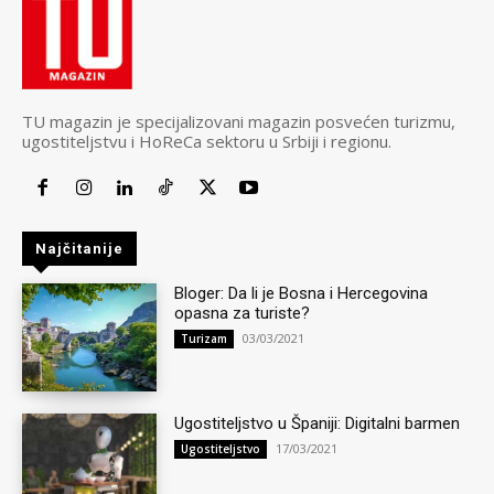
TU magazin je specijalizovani magazin posvećen turizmu,
ugostiteljstvu i HoReCa sektoru u Srbiji i regionu.
Najčitanije
Bloger: Da li je Bosna i Hercegovina
opasna za turiste?
03/03/2021
Turizam
Ugostiteljstvo u Španiji: Digitalni barmen
17/03/2021
Ugostiteljstvo