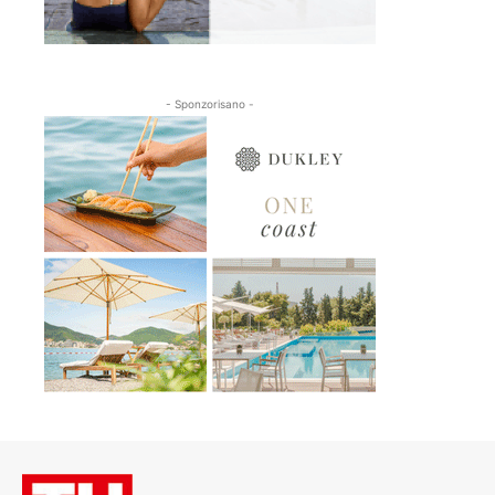
- Sponzorisano -