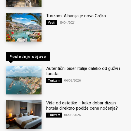
Turizam: Albanija je nova Grčka
19/04/2021
Vesti
Poslednje objave
Autentični biser Italije daleko od gužvi i
turista
06/08/2026
Turizam
Više od estetike – kako dobar dizajn
hotela direktno podiže cene noćenja?
06/08/2026
Turizam