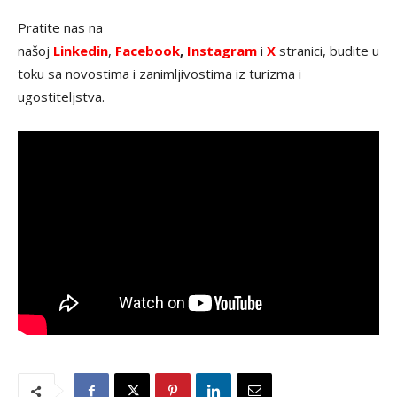
Pratite nas na
našoj
Linkedin
,
Facebook
,
Instagram
i
X
stranici, budite u
toku sa novostima i zanimljivostima iz turizma i
ugostiteljstva.