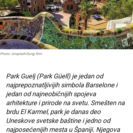
Photo: Unsplash/Sung Shin
Park Guelj (Park Güell) je jedan od
najprepoznatljivijih simbola Barselone i
jedan od najneobičnijih spojeva
arhitekture i prirode na svetu. Smešten na
brdu El Karmel, park je danas deo
Uneskove svetske baštine i jedno od
najposećenijih mesta u Španiji. Njegova