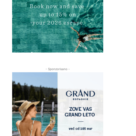
- Sponzorisano -