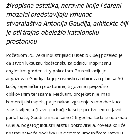
živopisna estetika, neravne linije i šareni
mozaici predstavljaju vrhunac
stvaralaštva Antonija Gaudija, arhitekte čiji
je stil trajno obeležio katalonsku
prestonicu
Početkom 20. veka industrijalac Eusebio Guelj poželeo je
da stvori luksuznu “baštensku zajednicu” inspirisanu
engleskim garden-city pokretom. Za realizaciju je
angažovao Gaudija, koji je osmislio ambiciozan plan sa 60
kuća, zajedničkim prostorima, trgovima i pejzažno
oblikovanim terasama. Međutim, projekat nije imao
komercijalni uspeh, pa je nakon izgradnje samo dve kuće
zaustavljen, a čitavo područje kasnije pretvoreno u javni
park. Inače, Gaudi je imao samo 26 godina kada je upoznao
Guelja, bogatog industrijalistu i pokrovitelja, čoveka koji će
postati najveća podrška u njegovom umetničkom razvoju.