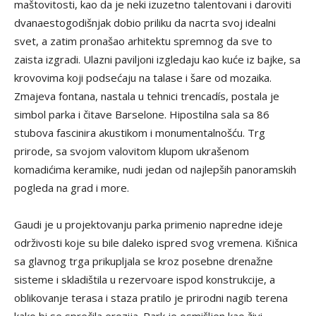
maštovitosti, kao da je neki izuzetno talentovani i daroviti
dvanaestogodišnjak dobio priliku da nacrta svoj idealni
svet, a zatim pronašao arhitektu spremnog da sve to
zaista izgradi. Ulazni paviljoni izgledaju kao kuće iz bajke, sa
krovovima koji podsećaju na talase i šare od mozaika.
Zmajeva fontana, nastala u tehnici trencadís, postala je
simbol parka i čitave Barselone. Hipostilna sala sa 86
stubova fascinira akustikom i monumentalnošću. Trg
prirode, sa svojom valovitom klupom ukrašenom
komadićima keramike, nudi jedan od najlepših panoramskih
pogleda na grad i more.
Gaudi je u projektovanju parka primenio napredne ideje
održivosti koje su bile daleko ispred svog vremena. Kišnica
sa glavnog trga prikupljala se kroz posebne drenažne
sisteme i skladištila u rezervoare ispod konstrukcije, a
oblikovanje terasa i staza pratilo je prirodni nagib terena