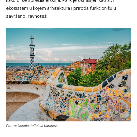
kako bi se sprečila erozija. Park je osmišljen kao živi
ekosistem u kojem arhitektura i priroda funkcionišu u
savršenoj ravnoteži.
Photo: Unsplash/Taisia Karaseva