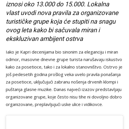
iznosi oko 13.000 do 15.000. Lokalna
vlast uvodi nova pravila za organizovane
turističke grupe koja će stupiti na snagu
ovog leta kako bi sačuvala miran i
ekskluzivan ambijent ostrva
Iako je Kapri decenijama bio sinonim za eleganciju i miran
odmor, masovne dnevne grupe turista narušavaju iskustvo
kako za posetioce, tako i za lokalno stanovništvo. Ostrvo je
još pedesetih godina prošlog veka uvelo pravila ponašanja
za posetioce, uključujući zabranu nošenja drvenih klompi i
puštanja glasne muzike. Danas najveći izazov predstavljaju
organizovane grupe, koje često nisu tihe ni dovoljno dobro
organizovane, preplavljujući uske ulice i vidikovce.