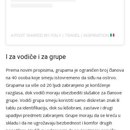
A POST SHARED BY ITALY | TRAVEL | INSPIRATION
(@ITAL
I za vodiče i za grupe
Prema novim propisima, grupama je ograničen broj članova
na 40 osoba koje smeju istovremeno da siđu na ostrvo.
Grupama sa više od 20 ljudi zabranjeno je korišćenje
razglasa, dok vodiči moraju obezbediti slušalice za članove
grupe. Vodiči grupa smeju koristiti samo diskretan znak ili
tablu za identifikaciju, dok su kišobrani, zastave i drugi
upadljivi predmeti zabranjeni. Grupe moraju da se kreću u
skladu i da ne ugrožavaju bezbednost i komfor drugih