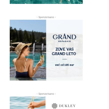
- Sponzorisano -
- Sponzorisano -