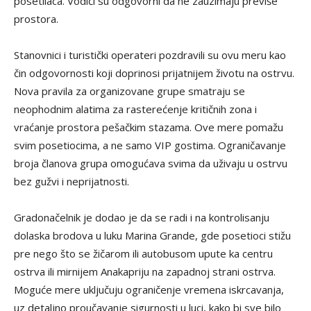
posetilaca. Vodiči su odgovorni da ne zauzimaju previše
prostora.
Stanovnici i turistički operateri pozdravili su ovu meru kao
čin odgovornosti koji doprinosi prijatnijem životu na ostrvu.
Nova pravila za organizovane grupe smatraju se
neophodnim alatima za rasterećenje kritičnih zona i
vraćanje prostora pešačkim stazama. Ove mere pomažu
svim posetiocima, a ne samo VIP gostima. Ograničavanje
broja članova grupa omogućava svima da uživaju u ostrvu
bez gužvi i neprijatnosti.
Gradonačelnik je dodao je da se radi i na kontrolisanju
dolaska brodova u luku Marina Grande, gde posetioci stižu
pre nego što se žičarom ili autobusom upute ka centru
ostrva ili mirnijem Anakapriju na zapadnoj strani ostrva.
Moguće mere uključuju ograničenje vremena iskrcavanja,
uz detaljno proučavanje sigurnosti u luci, kako bi sve bilo