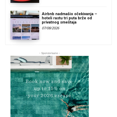
Airbnb nadmašio očekivanja –
hoteli rastu tri puta brže od
privatnog smeštaja
07/08/2026
- Sponzorisano -