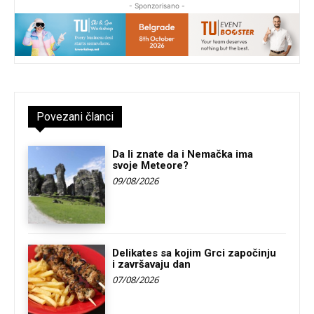
- Sponzorisano -
Povezani članci
Da li znate da i Nemačka ima
svoje Meteore?
09/08/2026
Delikates sa kojim Grci započinju
i završavaju dan
07/08/2026