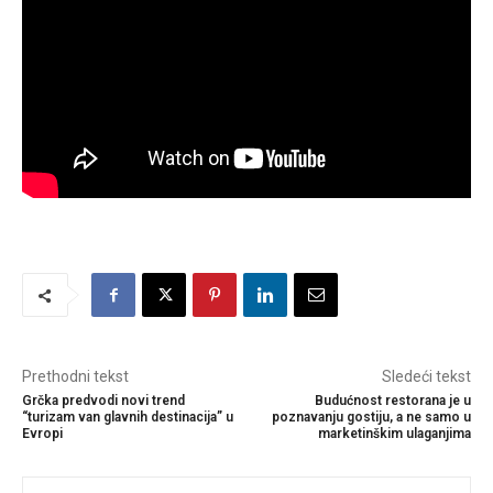
Prethodni tekst
Sledeći tekst
Grčka predvodi novi trend
Budućnost restorana je u
“turizam van glavnih destinacija” u
poznavanju gostiju, a ne samo u
Evropi
marketinškim ulaganjima