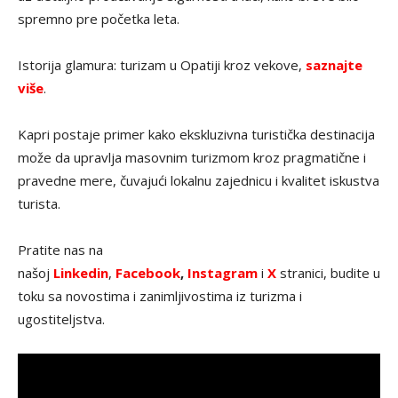
spremno pre početka leta.
Istorija glamura: turizam u Opatiji kroz vekove,
saznajte
više
.
Kapri postaje primer kako ekskluzivna turistička destinacija
može da upravlja masovnim turizmom kroz pragmatične i
pravedne mere, čuvajući lokalnu zajednicu i kvalitet iskustva
turista.
Pratite nas na
našoj
Linkedin
,
Facebook
,
Instagram
i
X
stranici, budite u
toku sa novostima i zanimljivostima iz turizma i
ugostiteljstva.