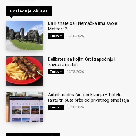
Poslednje objave
Da li znate da i Nemačka ima svoje
Meteore?
09/08/2026
Turizam
Delikates sa kojim Grci započinju i
završavaju dan
07/08/2026
Turizam
Airbnb nadmašio očekivanja – hoteli
rastu tri puta brže od privatnog smeštaja
07/08/2026
Turizam