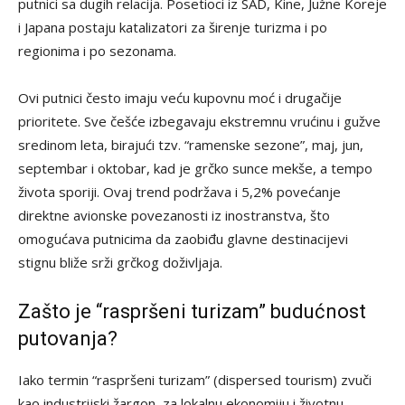
putnici sa dugih relacija. Posetioci iz SAD, Kine, Južne Koreje
i Japana postaju katalizatori za širenje turizma i po
regionima i po sezonama.
Ovi putnici često imaju veću kupovnu moć i drugačije
prioritete. Sve češće izbegavaju ekstremnu vrućinu i gužve
sredinom leta, birajući tzv. “ramenske sezone”, maj, jun,
septembar i oktobar, kad je grčko sunce mekše, a tempo
života sporiji. Ovaj trend podržava i 5,2% povećanje
direktne avionske povezanosti iz inostranstva, što
omogućava putnicima da zaobiđu glavne destinacijevi
stignu bliže srži grčkog doživljaja.
Zašto je “raspršeni turizam” budućnost
putovanja?
Iako termin “raspršeni turizam” (dispersed tourism) zvuči
kao industrijski žargon, za lokalnu ekonomiju i životnu