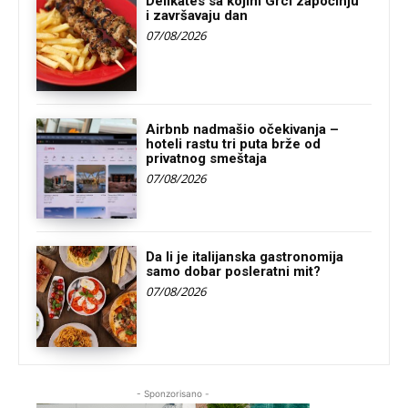
Delikates sa kojim Grci započinju
i završavaju dan
07/08/2026
Airbnb nadmašio očekivanja –
hoteli rastu tri puta brže od
privatnog smeštaja
07/08/2026
Da li je italijanska gastronomija
samo dobar posleratni mit?
07/08/2026
- Sponzorisano -