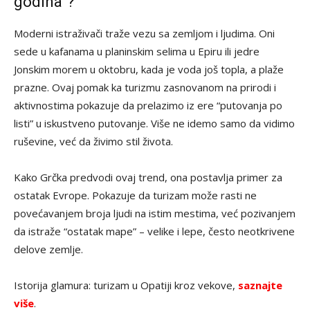
godina”?
Moderni istraživači traže vezu sa zemljom i ljudima. Oni
sede u kafanama u planinskim selima u Epiru ili jedre
Jonskim morem u oktobru, kada je voda još topla, a plaže
prazne. Ovaj pomak ka turizmu zasnovanom na prirodi i
aktivnostima pokazuje da prelazimo iz ere “putovanja po
listi” u iskustveno putovanje. Više ne idemo samo da vidimo
ruševine, već da živimo stil života.
Kako Grčka predvodi ovaj trend, ona postavlja primer za
ostatak Evrope. Pokazuje da turizam može rasti ne
povećavanjem broja ljudi na istim mestima, već pozivanjem
da istraže “ostatak mape” – velike i lepe, često neotkrivene
delove zemlje.
Istorija glamura: turizam u Opatiji kroz vekove,
saznajte
više
.