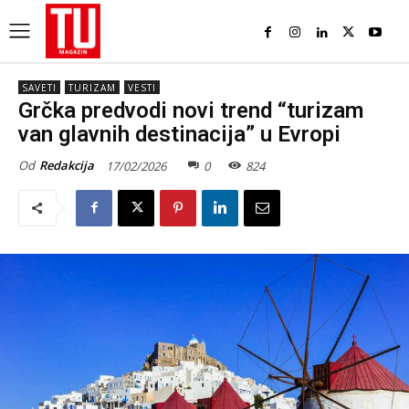
SAVETI
TURIZAM
VESTI
Grčka predvodi novi trend “turizam
van glavnih destinacija” u Evropi
Od
Redakcija
17/02/2026
0
824