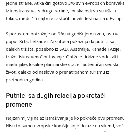
jedne strane, Atika čini gotovo 3% svih evropskih boravaka
iz inostranstva, s druge strane, Jonska ostrva su ušla u
fokus, među 15 najbrže rastućih novih destinacija u Evropi.
S porastom potražnje od 9% na godišnjem nivou, ostrva
poput Krfa, Lefkade i Zakintosa pokazuju da putnici sa
dalekih tržišta, posebno iz SAD, Australije, Kanade i Azije,
traže “iskustveno” putovanje. Oni žele tirkizne vode, ali i
maslinjake, lokalne planinarske staze i autentičan seoski
život, daleko od naslova o prenatrpanom turizmu iz
prethodnih godina.
Putnici sa dugih relacija pokretači
promene
Najzanimljiviji nalaz istraživanja je ko pokreće ovu promenu.
Nisu to samo evropske komšije koje dolaze na vikend, već