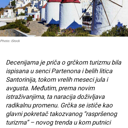
Photo: iStock
Decenijama je priča o grčkom turizmu bila
ispisana u senci Partenona i belih litica
Santorinija, tokom vrelih meseci jula i
avgusta. Međutim, prema novim
istraživanjima, ta naracija doživljava
radikalnu promenu. Grčka se ističe kao
glavni pokretač takozvanog “raspršenog
turizma” – novog trenda u kom putnici