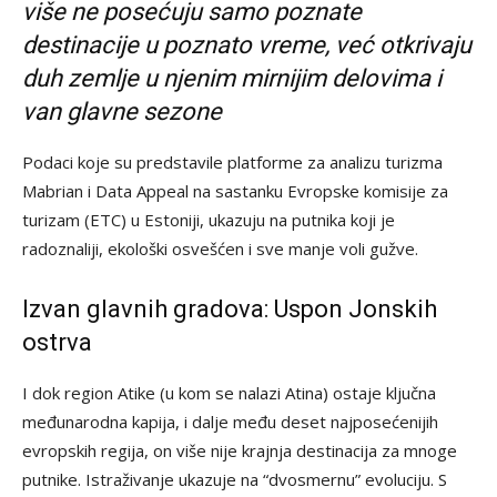
više ne posećuju samo poznate
destinacije u poznato vreme, već otkrivaju
duh zemlje u njenim mirnijim delovima i
van glavne sezone
Podaci koje su predstavile platforme za analizu turizma
Mabrian i Data Appeal na sastanku Evropske komisije za
turizam (ETC) u Estoniji, ukazuju na putnika koji je
radoznaliji, ekološki osvešćen i sve manje voli gužve.
Izvan glavnih gradova: Uspon Jonskih
ostrva
I dok region Atike (u kom se nalazi Atina) ostaje ključna
međunarodna kapija, i dalje među deset najposećenijih
evropskih regija, on više nije krajnja destinacija za mnoge
putnike. Istraživanje ukazuje na “dvosmernu” evoluciju. S