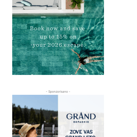
- Sponzorisano -