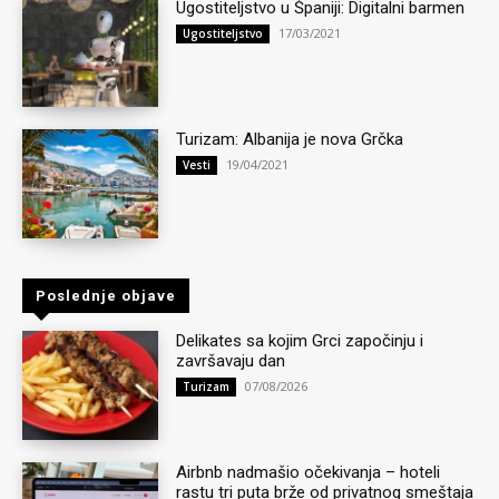
Ugostiteljstvo u Španiji: Digitalni barmen
17/03/2021
Ugostiteljstvo
Turizam: Albanija je nova Grčka
19/04/2021
Vesti
Poslednje objave
Delikates sa kojim Grci započinju i
završavaju dan
07/08/2026
Turizam
Airbnb nadmašio očekivanja – hoteli
rastu tri puta brže od privatnog smeštaja