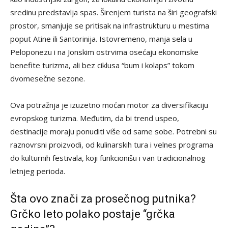
sredinu predstavlja spas. Širenjem turista na širi geografski
prostor, smanjuje se pritisak na infrastrukturu u mestima
poput Atine ili Santorinija. Istovremeno, manja sela u
Peloponezu i na Jonskim ostrvima osećaju ekonomske
benefite turizma, ali bez ciklusa “bum i kolaps” tokom
dvomesečne sezone.
Ova potražnja je izuzetno moćan motor za diversifikaciju
evropskog turizma. Međutim, da bi trend uspeo,
destinacije moraju ponuditi više od same sobe. Potrebni su
raznovrsni proizvodi, od kulinarskih tura i velnes programa
do kulturnih festivala, koji funkcionišu i van tradicionalnog
letnjeg perioda.
Šta ovo znači za prosečnog putnika?
Grčko leto polako postaje “grčka