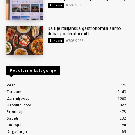
07/08/2026
Turizam
Da li je italijanska gastronomija samo
dobar posleratni mit?
07/08/2026
Turizam
Popularne kategorije
Vesti
3776
Turizam
3149
Zanimljivosti
1080
Ugostiteljstvo
827
Promocije
473
Saveti
232
Intervjui
84
Događanja
69