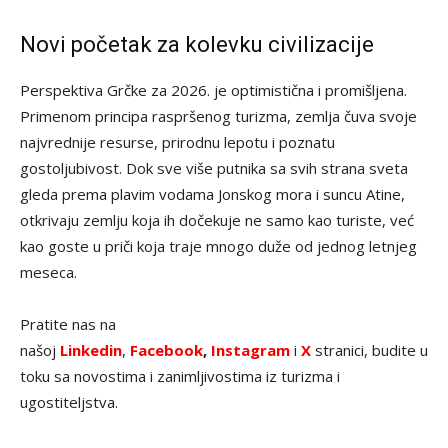
Novi početak za kolevku civilizacije
Perspektiva Grčke za 2026. je optimistična i promišljena.
Primenom principa raspršenog turizma, zemlja čuva svoje
najvrednije resurse, prirodnu lepotu i poznatu
gostoljubivost. Dok sve više putnika sa svih strana sveta
gleda prema plavim vodama Jonskog mora i suncu Atine,
otkrivaju zemlju koja ih dočekuje ne samo kao turiste, već
kao goste u priči koja traje mnogo duže od jednog letnjeg
meseca.
Pratite nas na
našoj
Linkedin
,
Facebook
,
Instagram
i
X
stranici, budite u
toku sa novostima i zanimljivostima iz turizma i
ugostiteljstva.