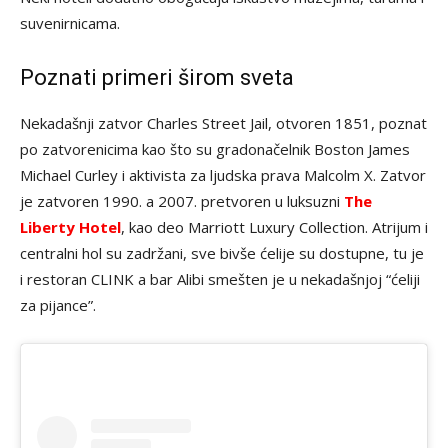
suvenirnicama.
Poznati primeri širom sveta
Nekadašnji zatvor Charles Street Jail, otvoren 1851, poznat
po zatvorenicima kao što su gradonačelnik Boston James
Michael Curley i aktivista za ljudska prava Malcolm X. Zatvor
je zatvoren 1990. a 2007. pretvoren u luksuzni
The
Liberty Hotel
, kao deo Marriott Luxury Collection. Atrijum i
centralni hol su zadržani, sve bivše ćelije su dostupne, tu je
i restoran CLINK a bar Alibi smešten je u nekadašnjoj “ćeliji
za pijance”.