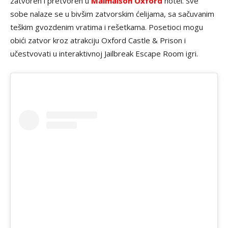
zatvoren i pretvoren u
Malmaison Oxford
hotel. Sve
sobe nalaze se u bivšim zatvorskim ćelijama, sa sačuvanim
teškim gvozdenim vratima i rešetkama. Posetioci mogu
obići zatvor kroz atrakciju Oxford Castle & Prison i
učestvovati u interaktivnoj Jailbreak Escape Room igri.