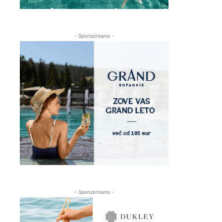
- Sponzorisano -
- Sponzorisano -