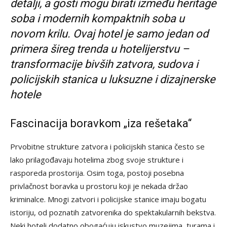
detalji, a gosti mogu birati između heritage
soba i modernih kompaktnih soba u
novom krilu. Ovaj hotel je samo jedan od
primera šireg trenda u hotelijerstvu –
transformacije bivših zatvora, sudova i
policijskih stanica u luksuzne i dizajnerske
hotele
Fascinacija boravkom „iza rešetaka“
Prvobitne strukture zatvora i policijskih stanica često se
lako prilagođavaju hotelima zbog svoje strukture i
rasporeda prostorija. Osim toga, postoji posebna
privlačnost boravka u prostoru koji je nekada držao
kriminalce. Mnogi zatvori i policijske stanice imaju bogatu
istoriju, od poznatih zatvorenika do spektakularnih bekstva.
Neki hoteli dodatno obogaćuju iskustvo muzejima, turama i