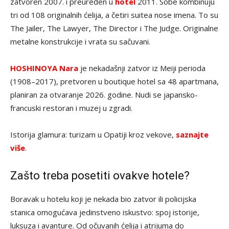
zatvoren 2007. i preuređen u
hotel
2011. Sobe kombinuju
tri od 108 originalnih ćelija, a četiri suitea nose imena. To su
The Jailer, The Lawyer, The Director i The Judge. Originalne
metalne konstrukcije i vrata su sačuvani.
HOSHINOYA Nara
je nekadašnji zatvor iz Meiji perioda
(1908–2017), pretvoren u boutique hotel sa 48 apartmana,
planiran za otvaranje 2026. godine. Nudi se japansko-
francuski restoran i muzej u zgradi.
Istorija glamura: turizam u Opatiji kroz vekove,
saznajte
više
.
Zašto treba posetiti ovakve hotele?
Boravak u hotelu koji je nekada bio zatvor ili policijska
stanica omogućava jedinstveno iskustvo: spoj istorije,
luksuza i avanture. Od očuvanih ćelija i atrijuma do