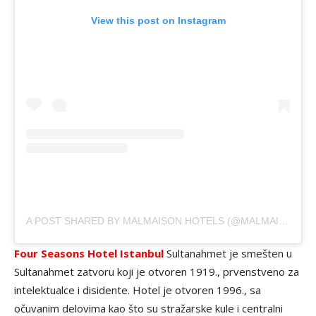
View this post on Instagram
A POST SHARED BY MALMAISON HOTELS (@MALMAISONHOTELS)
Four Seasons Hotel Istanbul
Sultanahmet je smešten u
Sultanahmet zatvoru koji je otvoren 1919., prvenstveno za
intelektualce i disidente. Hotel je otvoren 1996., sa
očuvanim delovima kao što su stražarske kule i centralni