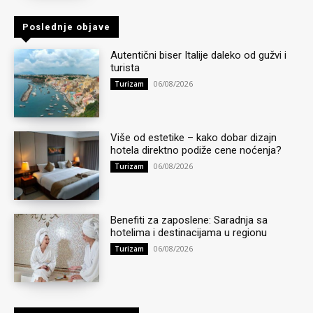
Poslednje objave
Autentični biser Italije daleko od gužvi i
turista
06/08/2026
Turizam
Više od estetike – kako dobar dizajn
hotela direktno podiže cene noćenja?
06/08/2026
Turizam
Benefiti za zaposlene: Saradnja sa
hotelima i destinacijama u regionu
06/08/2026
Turizam