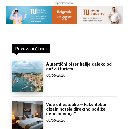
- Sponzorisano -
Povezani članci
Autentični biser Italije daleko od
gužvi i turista
06/08/2026
Više od estetike – kako dobar
dizajn hotela direktno podiže
cene noćenja?
06/08/2026