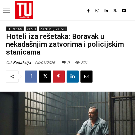
TURIZAM
VESTI
ZANIMLJIVOSTI
Hoteli iza rešetaka: Boravak u
nekadašnjim zatvorima i policijskim
stanicama
Od
Redakcija
04/03/2026
0
821