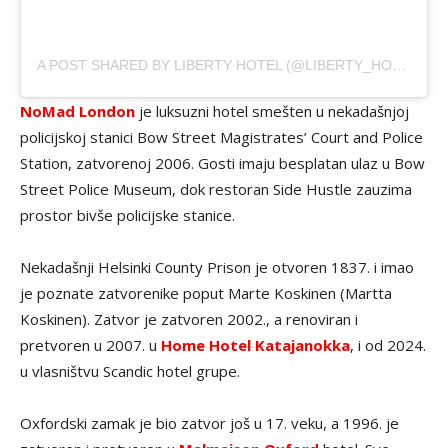
A POST SHARED BY LIBERTY HOTEL (@LIBERTY_HOTEL)
NoMad London
je luksuzni hotel smešten u nekadašnjoj
policijskoj stanici Bow Street Magistrates’ Court and Police
Station, zatvorenoj 2006. Gosti imaju besplatan ulaz u Bow
Street Police Museum, dok restoran Side Hustle zauzima
prostor bivše policijske stanice.
Nekadašnji Helsinki County Prison je otvoren 1837. i imao
je poznate zatvorenike poput Marte Koskinen (Martta
Koskinen). Zatvor je zatvoren 2002., a renoviran i
pretvoren u 2007. u
Home Hotel Katajanokka
, i od 2024.
u vlasništvu Scandic hotel grupe.
Oxfordski zamak je bio zatvor još u 17. veku, a 1996. je