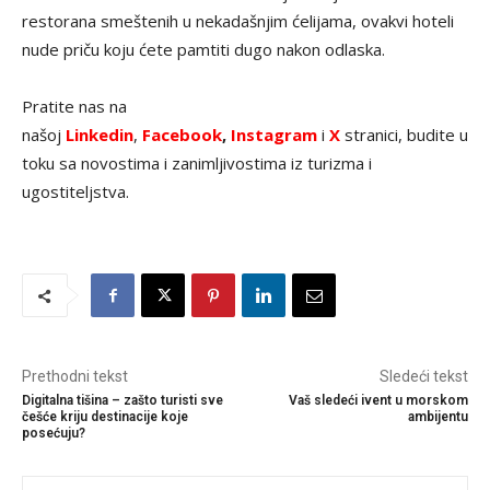
restorana smeštenih u nekadašnjim ćelijama, ovakvi hoteli
nude priču koju ćete pamtiti dugo nakon odlaska.
Pratite nas na
našoj
Linkedin
,
Facebook
,
Instagram
i
X
stranici, budite u
toku sa novostima i zanimljivostima iz turizma i
ugostiteljstva.
Prethodni tekst
Sledeći tekst
Digitalna tišina – zašto turisti sve
Vaš sledeći ivent u morskom
češće kriju destinacije koje
ambijentu
posećuju?