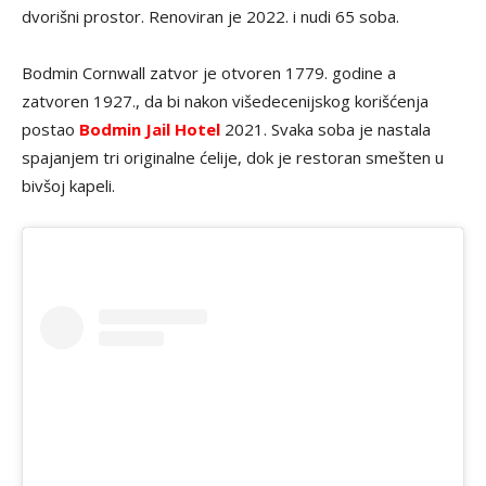
dvorišni prostor. Renoviran je 2022. i nudi 65 soba.
Bodmin Cornwall zatvor je otvoren 1779. godine a
zatvoren 1927., da bi nakon višedecenijskog korišćenja
postao
Bodmin Jail Hotel
2021. Svaka soba je nastala
spajanjem tri originalne ćelije, dok je restoran smešten u
bivšoj kapeli.