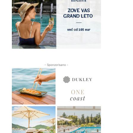
- Sponzorisano -