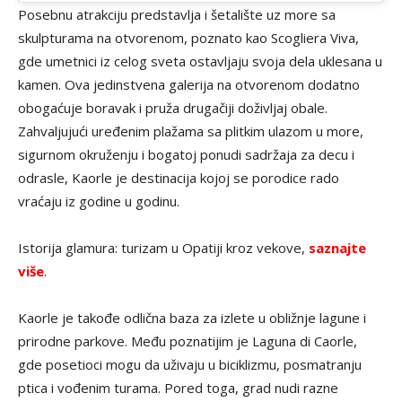
Posebnu atrakciju predstavlja i šetalište uz more sa
skulpturama na otvorenom, poznato kao Scogliera Viva,
gde umetnici iz celog sveta ostavljaju svoja dela uklesana u
kamen. Ova jedinstvena galerija na otvorenom dodatno
obogaćuje boravak i pruža drugačiji doživljaj obale.
Zahvaljujući uređenim plažama sa plitkim ulazom u more,
sigurnom okruženju i bogatoj ponudi sadržaja za decu i
odrasle, Kaorle je destinacija kojoj se porodice rado
vraćaju iz godine u godinu.
Istorija glamura: turizam u Opatiji kroz vekove,
saznajte
više
.
Kaorle je takođe odlična baza za izlete u obližnje lagune i
prirodne parkove. Među poznatijim je Laguna di Caorle,
gde posetioci mogu da uživaju u biciklizmu, posmatranju
ptica i vođenim turama. Pored toga, grad nudi razne