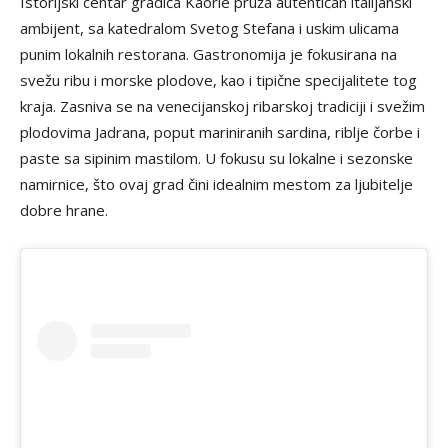
Istorijski centar gradića Kaorle pruža autentičan italijanski
ambijent, sa katedralom Svetog Stefana i uskim ulicama
punim lokalnih restorana. Gastronomija je fokusirana na
svežu ribu i morske plodove, kao i tipične specijalitete tog
kraja. Zasniva se na venecijanskoj ribarskoj tradiciji i svežim
plodovima Jadrana, poput mariniranih sardina, riblje čorbe i
paste sa sipinim mastilom. U fokusu su lokalne i sezonske
namirnice, što ovaj grad čini idealnim mestom za ljubitelje
dobre hrane.