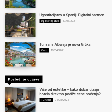
Ugostiteljstvo u Španiji: Digitalni barmen
17/03/2021
Ugostiteljstvo
Turizam: Albanija je nova Grčka
19/04/2021
Vesti
Poslednje objave
Više od estetike – kako dobar dizajn
hotela direktno podiže cene noćenja?
06/08/2026
Turizam