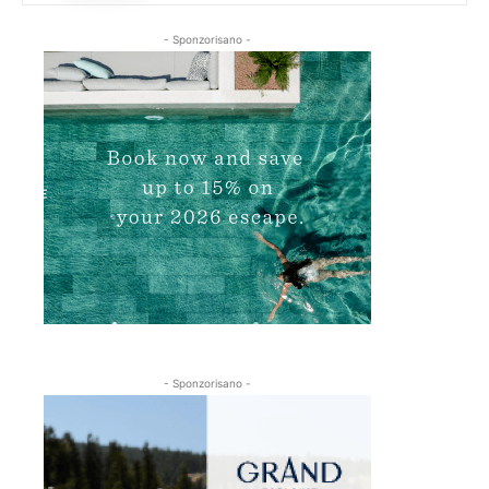
- Sponzorisano -
- Sponzorisano -