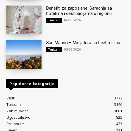
Benefiti za zaposlene: Saradnja sa
hotelima i destinacijama u regionu
06/08/2026
Turizam
San Marino – Minijatura sa bezbroj lica
05/08/2026
Turizam
Popularne kategorije
Vesti
3773
Turizam
3146
Zanimljivosti
1081
Ugostiteljstvo
825
Promocije
473
Saveti
231