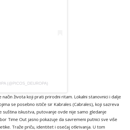
OPA (@PICOS_DEUROPA)
ačin života koji prati prirodni ritam. Lokalni stanovnici i dalje
ojima se posebno ističe sir Kabrales (Cabrales), koji sazreva
se suština iskustva, putovanje ovde nije samo gledanje
Izbor Time Out jasno pokazuje da savremeni putnici sve više
tike. Traže priču, identitet i osećaj otkrivanja. U tom