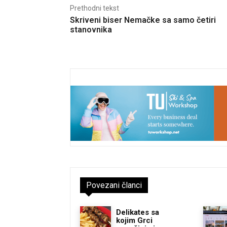
Prethodni tekst
Skriveni biser Nemačke sa samo četiri
stanovnika
Povezani članci
Delikates sa
kojim Grci