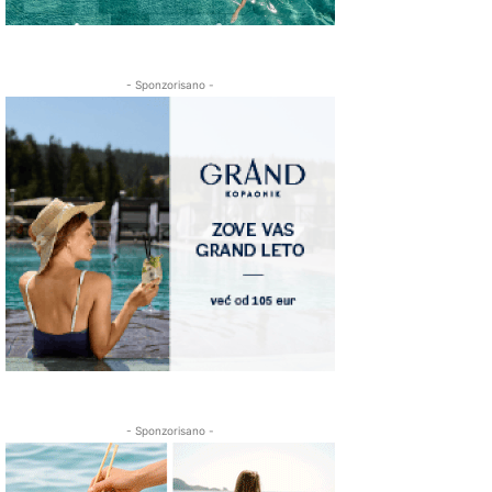
- Sponzorisano -
- Sponzorisano -