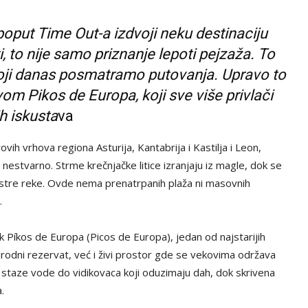
poput Time Out-a izdvoji neku destinaciju
, to nije samo priznanje lepoti pejzaža. To
koji danas posmatramo putovanja. Upravo to
m Pikos de Europa, koji sve više privlači
h iskusta
va
vih vrhova regiona Asturija, Kantabrija i Kastilja i Leon,
o nestvarno. Strme krečnjačke litice izranjaju iz magle, dok se
 bistre reke. Ovde nema prenatrpanih plaža ni masovnih
.
k Píkos de Europa (Picos de Europa), jedan od najstarijih
irodni rezervat, već i živi prostor gde se vekovima održava
 staze vode do vidikovaca koji oduzimaju dah, dok skrivena
.