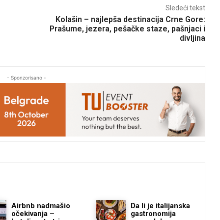
Sledeći tekst
Kolašin – najlepša destinacija Crne Gore:
Prašume, jezera, pešačke staze, pašnjaci i
divljina
- Sponzorisano -
Airbnb nadmašio
Da li je italijanska
očekivanja –
gastronomija