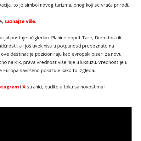
cija, to je simbol novog turizma, onog koji se vraća prirodi.
ve,
saznajte više
.
ijal postaje očigledan. Planine poput Tare, Durmitora ili
ntičnosti, ali još uvek nisu u potpunosti prepoznate na
i ove destinacije pozicioniraju kao evropski biseri za novu
no na klik, prava vrednost više nije u luksuzu. Vrednost je u
de Europa savršeno pokazuje kako to izgleda.
stagram
i
X
stranici, budite u toku sa novostima i