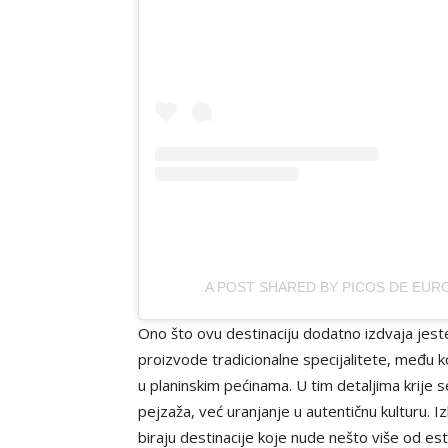
A POST SHARED BY PICOS DE EUR
Ono što ovu destinaciju dodatno izdvaja jeste n
proizvode tradicionalne specijalitete, među k
u planinskim pećinama. U tim detaljima krije 
pejzaža, već uranjanje u autentičnu kulturu. 
biraju destinacije koje nude nešto više od este