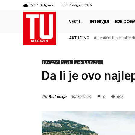
C
36.3
Belgrade
Pet. 7. avgust, 2026
VESTI
INTERVJUI
B2B DOGA
AKTUELNO
Autentični biser Italije dal
Delikates sa kojim Grc
TURIZAM
VESTI
ZANIMLJIVOSTI
Da li je ovo najl
Od
Redakcija
30/03/2026
0
698