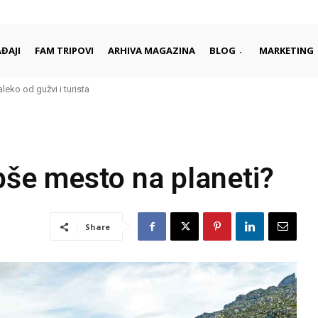
ĐAJI
FAM TRIPOVI
ARHIVA MAGAZINA
BLOG
MARKETING
eko od gužvi i turista
i započinju i završavaju dan
epše mesto na planeti?
Share