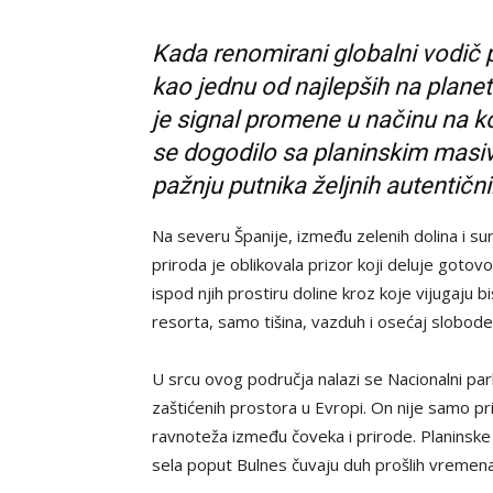
Kada renomirani globalni vodič 
kao jednu od najlepših na planeti
je signal promene u načinu na 
se dogodilo sa planinskim masivo
pažnju putnika željnih autentični
Na severu Španije, između zelenih dolina i suro
priroda je oblikovala prizor koji deluje gotov
ispod njih prostiru doline kroz koje vijugaju
resorta, samo tišina, vazduh i osećaj slobode
U srcu ovog područja nalazi se Nacionalni par
zaštićenih prostora u Evropi. On nije samo pr
ravnoteža između čoveka i prirode. Planinske
sela poput Bulnes čuvaju duh prošlih vremena