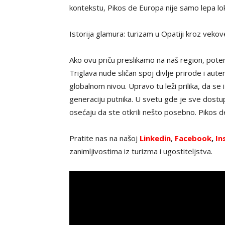
kontekstu, Pikos de Europa nije samo lepa loka
Istorija glamura: turizam u Opatiji kroz veko
Ako ovu priču preslikamo na naš region, potenc
Triglava nude sličan spoj divlje prirode i aute
globalnom nivou. Upravo tu leži prilika, da se 
generaciju putnika. U svetu gde je sve dostup
osećaju da ste otkrili nešto posebno. Pikos 
Pratite nas na našoj
Linkedin
,
Facebook
,
In
zanimljivostima iz turizma i ugostiteljstva.