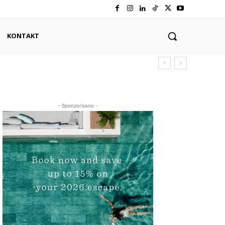
KONTAKT
- Sponzorisano -