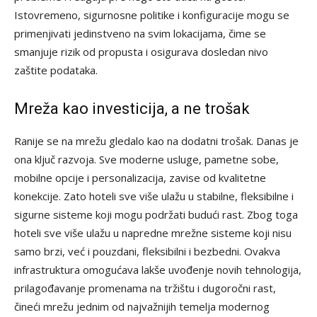
Istovremeno, sigurnosne politike i konfiguracije mogu se
primenjivati jedinstveno na svim lokacijama, čime se
smanjuje rizik od propusta i osigurava dosledan nivo
zaštite podataka.
Mreža kao investicija, a ne trošak
Ranije se na mrežu gledalo kao na dodatni trošak. Danas je
ona ključ razvoja. Sve moderne usluge, pametne sobe,
mobilne opcije i personalizacija, zavise od kvalitetne
konekcije. Zato hoteli sve više ulažu u stabilne, fleksibilne i
sigurne sisteme koji mogu podržati budući rast. Zbog toga
hoteli sve više ulažu u napredne mrežne sisteme koji nisu
samo brzi, već i pouzdani, fleksibilni i bezbedni. Ovakva
infrastruktura omogućava lakše uvođenje novih tehnologija,
prilagođavanje promenama na tržištu i dugoročni rast,
čineći mrežu jednim od najvažnijih temelja modernog