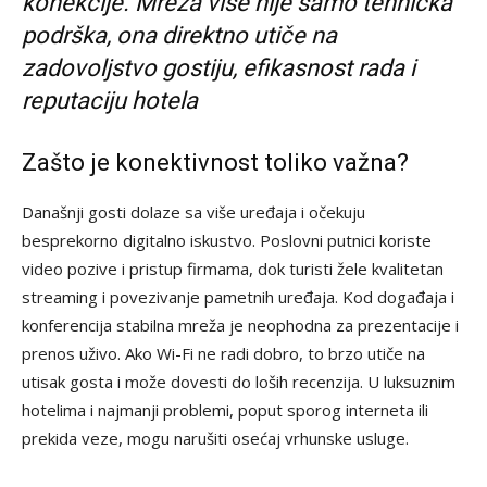
konekcije. Mreža više nije samo tehnička
podrška, ona direktno utiče na
zadovoljstvo gostiju, efikasnost rada i
reputaciju hotela
Zašto je konektivnost toliko važna?
Današnji gosti dolaze sa više uređaja i očekuju
besprekorno digitalno iskustvo. Poslovni putnici koriste
video pozive i pristup firmama, dok turisti žele kvalitetan
streaming i povezivanje pametnih uređaja. Kod događaja i
konferencija stabilna mreža je neophodna za prezentacije i
prenos uživo. Ako Wi-Fi ne radi dobro, to brzo utiče na
utisak gosta i može dovesti do loših recenzija. U luksuznim
hotelima i najmanji problemi, poput sporog interneta ili
prekida veze, mogu narušiti osećaj vrhunske usluge.