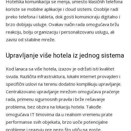
Hotelska komunikacija se menja, umesto klasičnih telefona
koriste se mobilne aplikacije i cloud sistemi. Osoblje radi
preko telefona i tableta, dok gosti komuniciraju digitalno i
brzo dobijaju usluge. Ovakav način rada omogućava bržu
reakciju, bolju organizaciju i personalizovanu uslugu, ali
zavisi od stabilne mreže.
Upravljanje više hotela iz jednog sistema
Kod lanaca sa više hotela, izazov je održati isti kvalitet
svuda. Različita infrastruktura, lokalni internet provajderi i
specifični uslovi na terenu dodatno komplikuju upravljanje.
Centralizovano upravljanje mrežom omogućava praćenje
rada, primenu sigurnosnih pravila i brže rešavanje
problema, bez obzira na lokaciju hotela. Takođe
omogućava IT timovima da u realnom vremenu prate
performanse svih objekata, brzo uoče potencijalne
probleme i reaguju pre nego što utiču na goste.