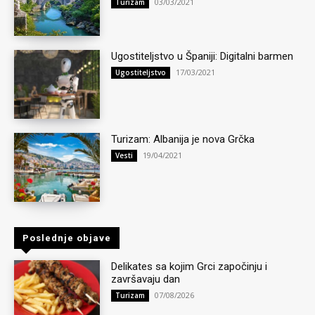
03/03/2021
Turizam
Ugostiteljstvo u Španiji: Digitalni barmen
17/03/2021
Ugostiteljstvo
Turizam: Albanija je nova Grčka
19/04/2021
Vesti
Poslednje objave
Delikates sa kojim Grci započinju i
završavaju dan
07/08/2026
Turizam