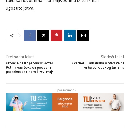
toku sa novostima i zanimljivostima iz turizma i
ugostiteljstva.
Prethodni tekst
Sledeći tekst
Proleće na Kopaoniku: Hotel
Kvarner i Jadranska Hrvatska na
Putnik vas čeka sa posebnim
vrhu evropskog turizma
paketima za Uskrs i Prvi maj!
- Sponzorisano -