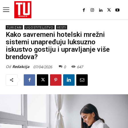
TURIZAM
UGOSTITELJSTVO
VESTI
Kako savremeni hotelski mrežni
sistemi unapređuju luksuzno
iskustvo gostiju i upravljanje više
brendova?
Od
Redakcija
07/04/2026
0
647