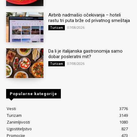
Airbnb nadmašio očekivanja – hoteli
rastu tri puta brže od privatnog smeštaja
07/08/2026
Turizam
Da li je italijanska gastronomija samo
dobar posleratni mit?
07/08/2026
Turizam
Popularne kategorije
Vesti
3776
Turizam
3149
Zanimljivosti
1080
Ugostiteljstvo
827
Promocije
473