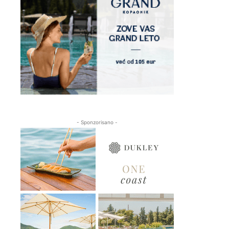
- Sponzorisano -