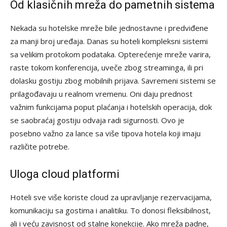
Od klasičnih mreža do pametnih sistema
Nekada su hotelske mreže bile jednostavne i predviđene
za manji broj uređaja. Danas su hoteli kompleksni sistemi
sa velikim protokom podataka. Opterećenje mreže varira,
raste tokom konferencija, uveče zbog streaminga, ili pri
dolasku gostiju zbog mobilnih prijava. Savremeni sistemi se
prilagođavaju u realnom vremenu. Oni daju prednost
važnim funkcijama poput plaćanja i hotelskih operacija, dok
se saobraćaj gostiju odvaja radi sigurnosti. Ovo je
posebno važno za lance sa više tipova hotela koji imaju
različite potrebe.
Uloga cloud platformi
Hoteli sve više koriste cloud za upravljanje rezervacijama,
komunikaciju sa gostima i analitiku. To donosi fleksibilnost,
ali i veću zavisnost od stalne konekcije. Ako mreža padne,