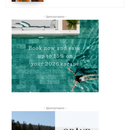
- Sponzorisano -
- Sponzorisano -