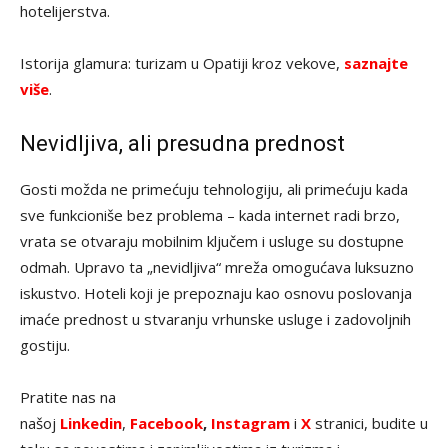
hotelijerstva.
Istorija glamura: turizam u Opatiji kroz vekove,
saznajte
više
.
Nevidljiva, ali presudna prednost
Gosti možda ne primećuju tehnologiju, ali primećuju kada
sve funkcioniše bez problema – kada internet radi brzo,
vrata se otvaraju mobilnim ključem i usluge su dostupne
odmah. Upravo ta „nevidljiva“ mreža omogućava luksuzno
iskustvo. Hoteli koji je prepoznaju kao osnovu poslovanja
imaće prednost u stvaranju vrhunske usluge i zadovoljnih
gostiju.
Pratite nas na
našoj
Linkedin
,
Facebook
,
Instagram
i
X
stranici, budite u