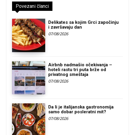
Povezani članci
Delikates sa kojim Grci započinju
i završavaju dan
07/08/2026
Airbnb nadmašio očekivanja –
hoteli rastu tri puta brže od
privatnog smeštaja
07/08/2026
Da li je italijanska gastronomija
samo dobar posleratni mit?
07/08/2026