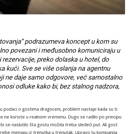
tovanja“ podrazumeva koncept u kom su
italno povezani i međusobno komuniciraju u
 rezervacije, preko dolaska u hotel, do
tka kući. Sve se više oslanja na agentnu
koji ne daje samo odgovore, već samostalno
nosi odluke kako bi, bez stalnog nadzora,
su podaci o gostima dragoceni, problem nastaje kada su ti
i se ne koriste u realnom vremenu. Dugo se radilo po principu
 bi se naslutilo šta gostu možda treba sledeći put. Ali gost
potrebe menjaju iz trenutka u trenutak. Upravo tu kompanija