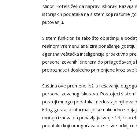
Minor Hotels želi da napravi iskorak. Razvija
istorijskih podataka na sistem koji razume gos
putovanju.
Sistem funkcioniše tako što objedinjuje podat
realnom vremenu analizira ponašanje gostiju. 
agentna veštačka inteligencija proaktivno pr
personalizovanih itinerera do prilagođavanja h
prepoznate i dosledno primenjene kroz sve b
Suština ove promene leži u rešavanju dugogo
personalizovanog iskustva. Postojeći sistemi
postoji mnogo podataka, nedostaje njihova po
istog gosta, a informacije se naknadno spaj
moraju iznova da ponavljaju svoje želje i pref
podataka koji omogućava da se sve odvija u 