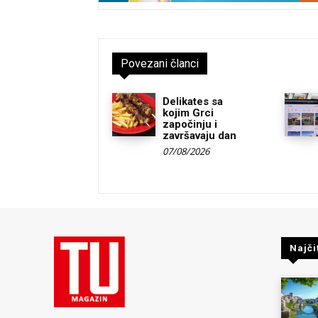
Povezani članci
Delikates sa
kojim Grci
započinju i
završavaju dan
07/08/2026
Najči