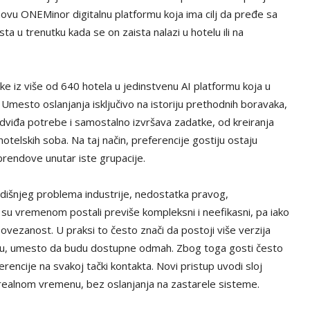
 novu ONEMinor digitalnu platformu koja ima cilj da pređe sa
ta u trenutku kada se on zaista nalazi u hotelu ili na
ke iz više od 640 hotela u jedinstvenu AI platformu koja u
Umesto oslanjanja isključivo na istoriju prethodnih boravaka,
edviđa potrebe i samostalno izvršava zadatke, od kreiranja
otelskih soba. Na taj način, preferencije gostiju ostaju
rendove unutar iste grupacije.
dišnjeg problema industrije, nedostatka pravog,
 su vremenom postali previše kompleksni i neefikasni, pa iako
vezanost. U praksi to često znači da postoji više verzija
aju, umesto da budu dostupne odmah. Zbog toga gosti često
erencije na svakoj tački kontakta. Novi pristup uvodi sloj
realnom vremenu, bez oslanjanja na zastarele sisteme.