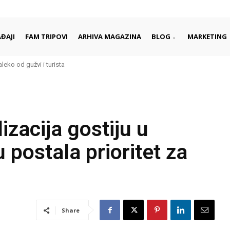
ĐAJI
FAM TRIPOVI
ARHIVA MAGAZINA
BLOG
MARKETING
aleko od gužvi i turista
rci započinju i završavaju dan
izacija gostiju u
postala prioritet za
Share