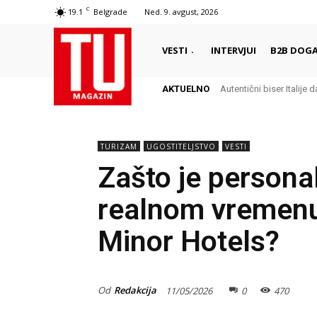
C
19.1
Belgrade
Ned. 9. avgust, 2026
VESTI
INTERVJUI
B2B DOGA
AKTUELNO
Autentični biser Italije d
Delikates sa kojim G
TURIZAM
UGOSTITELJSTVO
VESTI
Zašto je personal
realnom vremenu 
Minor Hotels?
Od
Redakcija
11/05/2026
0
470