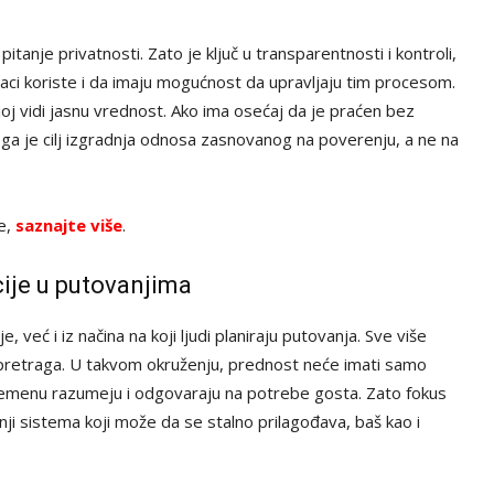
itanje privatnosti. Zato je ključ u transparentnosti i kontroli,
aci koriste i da imaju mogućnost da upravljaju tim procesom.
oj vidi jasnu vrednost. Ako ima osećaj da je praćen bez
ga je cilj izgradnja odnosa zasnovanog na poverenju, a ne na
ve,
saznajte više
.
ije u putovanjima
već i iz načina na koji ljudi planiraju putovanja. Sve više
 pretraga. U takvom okruženju, prednost neće imati samo
m vremenu razumeju i odgovaraju na potrebe gosta. Zato fokus
nji sistema koji može da se stalno prilagođava, baš kao i