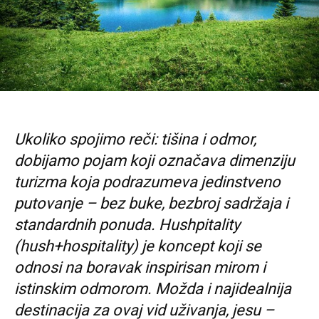
Ukoliko spojimo reči: tišina i odmor,
dobijamo pojam koji označava dimenziju
turizma koja podrazumeva jedinstveno
putovanje – bez buke, bezbroj sadržaja i
standardnih ponuda. Hushpitality
(hush+hospitality) je koncept koji se
odnosi na boravak inspirisan mirom i
istinskim odmorom. Možda i najidealnija
destinacija za ovaj vid uživanja, jesu –