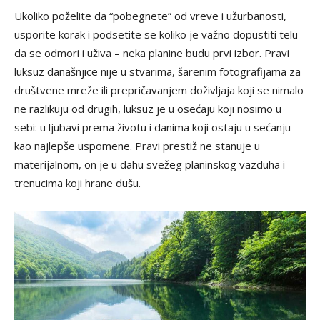
Ukoliko poželite da “pobegnete” od vreve i užurbanosti,
usporite korak i podsetite se koliko je važno dopustiti telu
da se odmori i uživa – neka planine budu prvi izbor. Pravi
luksuz današnjice nije u stvarima, šarenim fotografijama za
društvene mreže ili prepričavanjem doživljaja koji se nimalo
ne razlikuju od drugih, luksuz je u osećaju koji nosimo u
sebi: u ljubavi prema životu i danima koji ostaju u sećanju
kao najlepše uspomene. Pravi prestiž ne stanuje u
materijalnom, on je u dahu svežeg planinskog vazduha i
trenucima koji hrane dušu.