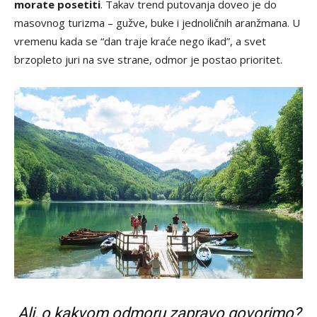
morate posetiti
. Takav trend putovanja doveo je do
masovnog turizma – gužve, buke i jednoličnih aranžmana. U
vremenu kada se “dan traje kraće nego ikad”, a svet
brzopleto juri na sve strane, odmor je postao prioritet.
Ali, o kakvom odmoru zapravo govorimo?