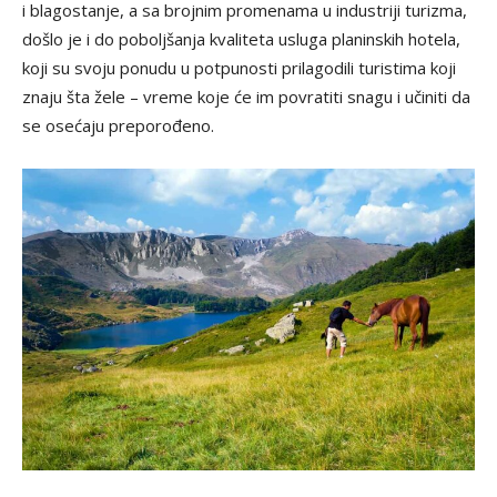
i blagostanje, a sa brojnim promenama u industriji turizma,
došlo je i do poboljšanja kvaliteta usluga planinskih hotela,
koji su svoju ponudu u potpunosti prilagodili turistima koji
znaju šta žele – vreme koje će im povratiti snagu i učiniti da
se osećaju preporođeno.