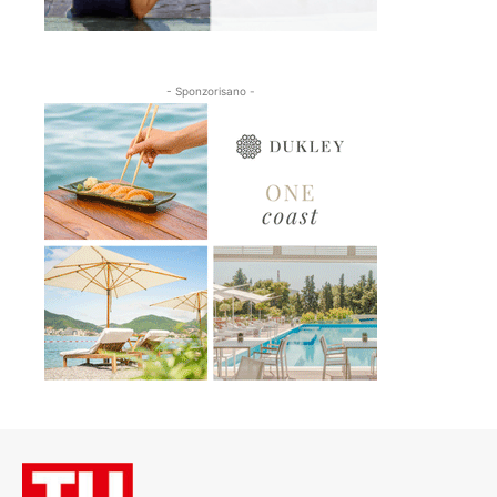
- Sponzorisano -