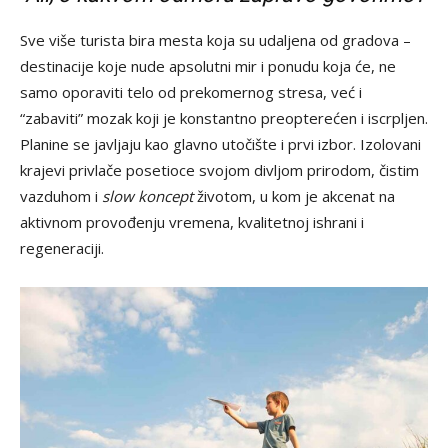
Sve više turista bira mesta koja su udaljena od gradova –
destinacije koje nude apsolutni mir i ponudu koja će, ne
samo oporaviti telo od prekomernog stresa, već i
“zabaviti” mozak koji je konstantno preopterećen i iscrpljen.
Planine se javljaju kao glavno utočište i prvi izbor. Izolovani
krajevi privlače posetioce svojom divljom prirodom, čistim
vazduhom i
slow koncept
životom, u kom je akcenat na
aktivnom provođenju vremena, kvalitetnoj ishrani i
regeneraciji.