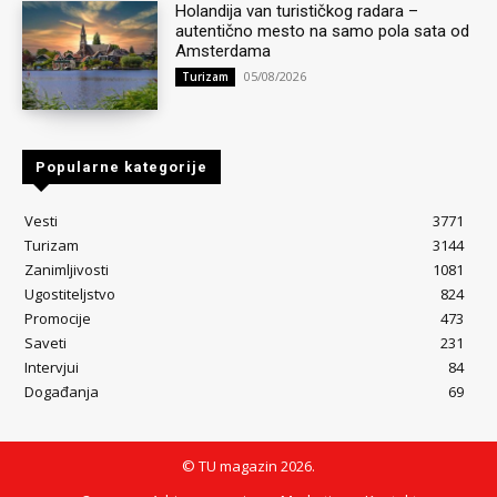
Holandija van turističkog radara –
autentično mesto na samo pola sata od
Amsterdama
05/08/2026
Turizam
Popularne kategorije
Vesti
3771
Turizam
3144
Zanimljivosti
1081
Ugostiteljstvo
824
Promocije
473
Saveti
231
Intervjui
84
Događanja
69
© TU magazin 2026.