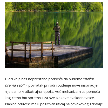
U eri koja nas neprestano podseća da budemo “
nežni
prema sebi
” – povratak prirodi i buđenje nove inspiracije
nije samo kratkotrajna lepota, već mehanizam uz pomoću
kog ćemo biti spremniji za sve izazove svakodnevnice.
Planine oduvek imaju pozitivan uticaj na čovekovog zdravlje