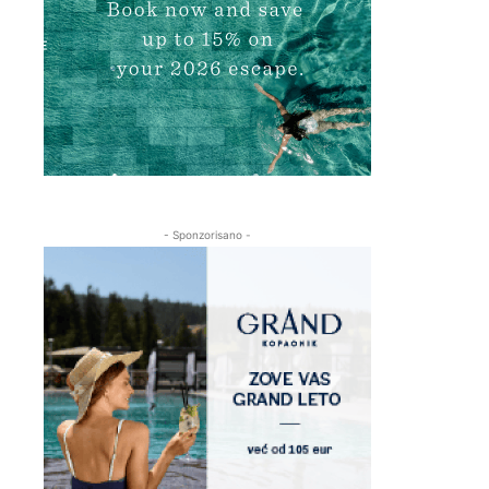
- Sponzorisano -