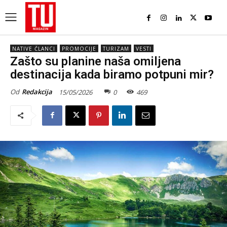
NATIVE ČLANCI
PROMOCIJE
TURIZAM
VESTI
Zašto su planine naša omiljena
destinacija kada biramo potpuni mir?
Od
Redakcija
15/05/2026
0
469