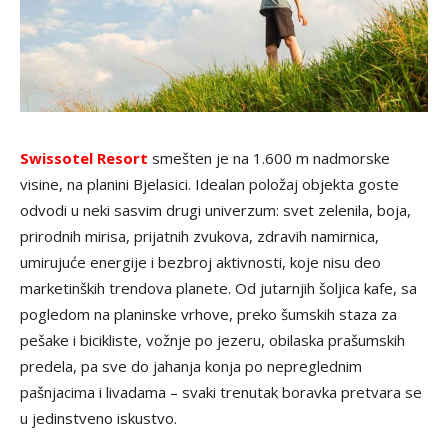
Swissotel Resort
smešten je na 1.600 m nadmorske
visine, na planini Bjelasici. Idealan položaj objekta goste
odvodi u neki sasvim drugi univerzum: svet zelenila, boja,
prirodnih mirisa, prijatnih zvukova, zdravih namirnica,
umirujuće energije i bezbroj aktivnosti, koje nisu deo
marketinških trendova planete. Od jutarnjih šoljica kafe, sa
pogledom na planinske vrhove, preko šumskih staza za
pešake i bicikliste, vožnje po jezeru, obilaska prašumskih
predela, pa sve do jahanja konja po nepreglednim
pašnjacima i livadama – svaki trenutak boravka pretvara se
u jedinstveno iskustvo.