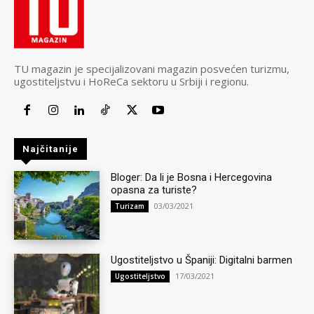
TU magazin je specijalizovani magazin posvećen turizmu,
ugostiteljstvu i HoReCa sektoru u Srbiji i regionu.
Najčitanije
Bloger: Da li je Bosna i Hercegovina
opasna za turiste?
03/03/2021
Turizam
Ugostiteljstvo u Španiji: Digitalni barmen
17/03/2021
Ugostiteljstvo