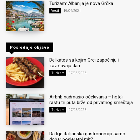
Turizam: Albanija je nova Grčka
19/04/2021
Vesti
Poslednje objave
Delikates sa kojim Grci započinju i
završavaju dan
07/08/2026
Turizam
Airbnb nadmašio očekivanja – hoteli
rastu tri puta brže od privatnog smeštaja
07/08/2026
Turizam
Da li je italijanska gastronomija samo
dobar posleratni mit?