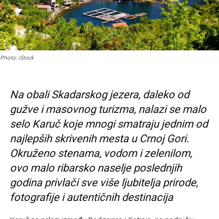
Photo: iStock
Na obali Skadarskog jezera, daleko od
gužve i masovnog turizma, nalazi se malo
selo Karuč koje mnogi smatraju jednim od
najlepših skrivenih mesta u Crnoj Gori.
Okruženo stenama, vodom i zelenilom,
ovo malo ribarsko naselje poslednjih
godina privlači sve više ljubitelja prirode,
fotografije i autentičnih destinacija