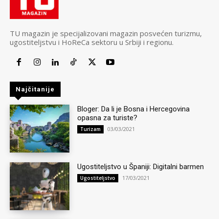
TU magazin je specijalizovani magazin posvećen turizmu,
ugostiteljstvu i HoReCa sektoru u Srbiji i regionu.
Najčitanije
Bloger: Da li je Bosna i Hercegovina
opasna za turiste?
03/03/2021
Turizam
Ugostiteljstvo u Španiji: Digitalni barmen
17/03/2021
Ugostiteljstvo