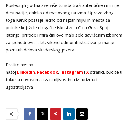
Poslednjih godina sve više turista traži autentične i mirnije
destinacije, daleko od masovnog turizma. Upravo zbog
toga Karuč postaje jedno od najzanimljivijih mesta za
putnike koji žele drugačije iskustvo u Crna Gora. Spoj
istorije, prirode i mira čini ovo malo selo savršenim izborom
za jednodnevni izlet, vikend odmor ili istraživanje manje
poznatih delova Skadarskog jezera.
Pratite nas na
našoj
Linkedin
,
Facebook
,
Instagram
i
X
stranici, budite u
toku sa novostima i zanimljivostima iz turizma i
ugostiteljstva.