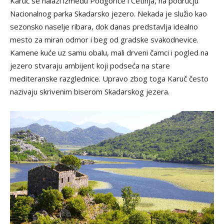
Karuč se nalazi između Podgorice i Cetinja, na području
Nacionalnog parka Skadarsko jezero. Nekada je služio kao
sezonsko naselje ribara, dok danas predstavlja idealno
mesto za miran odmor i beg od gradske svakodnevice.
Kamene kuće uz samu obalu, mali drveni čamci i pogled na
jezero stvaraju ambijent koji podseća na stare
mediteranske razglednice. Upravo zbog toga Karuč često
nazivaju skrivenim biserom Skadarskog jezera.