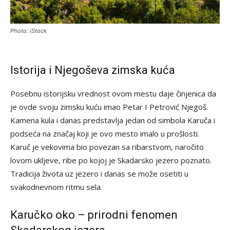
Photo: iStock
Istorija i Njegoševa zimska kuća
Posebnu istorijsku vrednost ovom mestu daje činjenica da
je ovde svoju zimsku kuću imao Petar I Petrović Njegoš.
Kamena kula i danas predstavlja jedan od simbola Karuča i
podseća na značaj koji je ovo mesto imalo u prošlosti.
Karuč je vekovima bio povezan sa ribarstvom, naročito
lovom ukljeve, ribe po kojoj je Skadarsko jezero poznato.
Tradicija života uz jezero i danas se može osetiti u
svakodnevnom ritmu sela.
Karučko oko – prirodni fenomen