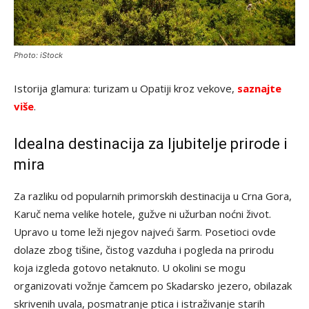
Photo: iStock
Istorija glamura: turizam u Opatiji kroz vekove,
saznajte
više
.
Idealna destinacija za ljubitelje prirode i
mira
Za razliku od popularnih primorskih destinacija u Crna Gora,
Karuč nema velike hotele, gužve ni užurban noćni život.
Upravo u tome leži njegov najveći šarm. Posetioci ovde
dolaze zbog tišine, čistog vazduha i pogleda na prirodu
koja izgleda gotovo netaknuto. U okolini se mogu
organizovati vožnje čamcem po Skadarsko jezero, obilazak
skrivenih uvala, posmatranje ptica i istraživanje starih