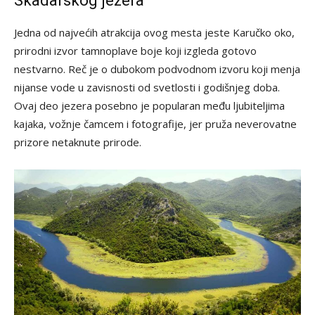
Skadarskog jezera
Jedna od najvećih atrakcija ovog mesta jeste Karučko oko,
prirodni izvor tamnoplave boje koji izgleda gotovo
nestvarno. Reč je o dubokom podvodnom izvoru koji menja
nijanse vode u zavisnosti od svetlosti i godišnjeg doba.
Ovaj deo jezera posebno je popularan među ljubiteljima
kajaka, vožnje čamcem i fotografije, jer pruža neverovatne
prizore netaknute prirode.