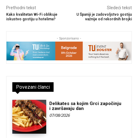
Prethodni tekst
Sledeći tekst
Kako kvalitetan Wi-Fi oblikuje
U Španiji je zadovoljstvo gostiju
iskustvo gostiju u hotelima?
važnije od rekordnih brojki
- Sponzorisano -
Povezani članci
Delikates sa kojim Grci započinju
i završavaju dan
07/08/2026