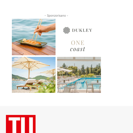
- Sponzorisano -