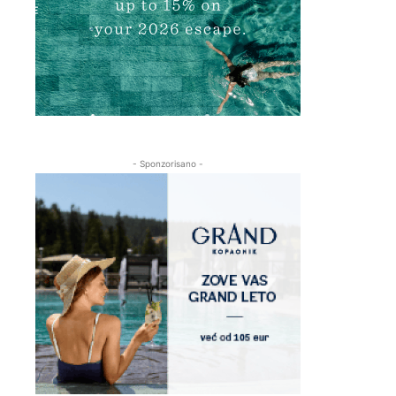
- Sponzorisano -