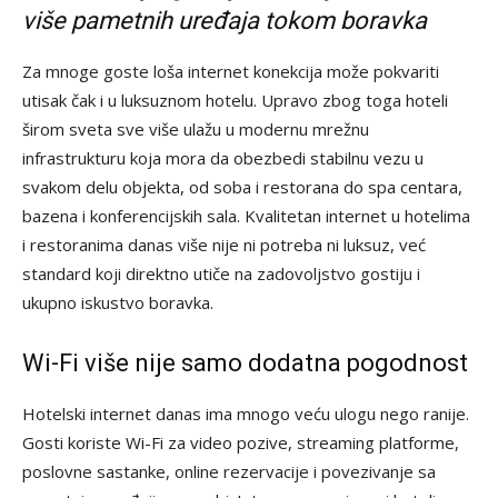
više pametnih uređaja tokom boravka
Za mnoge goste loša internet konekcija može pokvariti
utisak čak i u luksuznom hotelu. Upravo zbog toga hoteli
širom sveta sve više ulažu u modernu mrežnu
infrastrukturu koja mora da obezbedi stabilnu vezu u
svakom delu objekta, od soba i restorana do spa centara,
bazena i konferencijskih sala. Kvalitetan internet u hotelima
i restoranima danas više nije ni potreba ni luksuz, već
standard koji direktno utiče na zadovoljstvo gostiju i
ukupno iskustvo boravka.
Wi-Fi više nije samo dodatna pogodnost
Hotelski internet danas ima mnogo veću ulogu nego ranije.
Gosti koriste Wi-Fi za video pozive, streaming platforme,
poslovne sastanke, online rezervacije i povezivanje sa