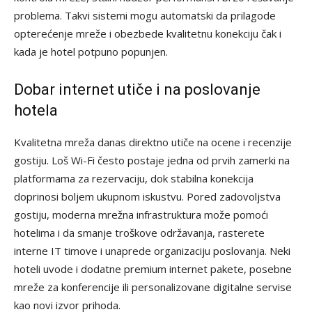
problema. Takvi sistemi mogu automatski da prilagode
opterećenje mreže i obezbede kvalitetnu konekciju čak i
kada je hotel potpuno popunjen.
Dobar internet utiče i na poslovanje
hotela
Kvalitetna mreža danas direktno utiče na ocene i recenzije
gostiju. Loš Wi-Fi često postaje jedna od prvih zamerki na
platformama za rezervaciju, dok stabilna konekcija
doprinosi boljem ukupnom iskustvu. Pored zadovoljstva
gostiju, moderna mrežna infrastruktura može pomoći
hotelima i da smanje troškove održavanja, rasterete
interne IT timove i unaprede organizaciju poslovanja. Neki
hoteli uvode i dodatne premium internet pakete, posebne
mreže za konferencije ili personalizovane digitalne servise
kao novi izvor prihoda.