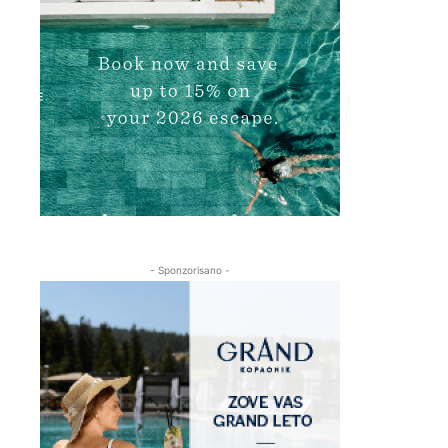
- Sponzorisano -