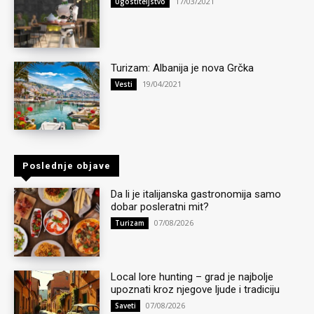
17/03/2021
Ugostiteljstvo
Turizam: Albanija je nova Grčka
19/04/2021
Vesti
Poslednje objave
Da li je italijanska gastronomija samo
dobar posleratni mit?
07/08/2026
Turizam
Local lore hunting – grad je najbolje
upoznati kroz njegove ljude i tradiciju
07/08/2026
Saveti