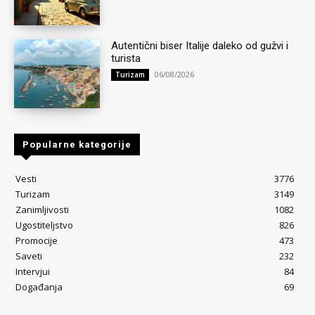
Autentični biser Italije daleko od gužvi i
turista
06/08/2026
Turizam
Popularne kategorije
Vesti
3776
Turizam
3149
Zanimljivosti
1082
Ugostiteljstvo
826
Promocije
473
Saveti
232
Intervjui
84
Događanja
69