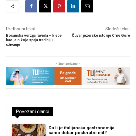
Prethodni tekst
Sledeći tekst
Bosanska verzija raviola – klepe
Čuvar jezerske istorije Crne Gore
kao jelo koje spaja tradiciju i
uživanje
- Sponzorisano -
Povezani članci
Da li je italijanska gastronomija
samo dobar posleratni mit?