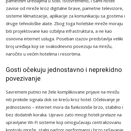
pametnim uređajima u sobi. Istovremeno, i sami hoteli
zavise od mreže kroz digitalne brave, pametne televizore,
sisteme klimatizacije, aplikacije za komunikaciju sa gostima i
druge tehnološke alate. Zbog toga hotelske mreže moraju
biti projektovane kao ozbiljna infrastruktura, a ne kao
osnovna internet usluga. Poseban izazov predstavlja veliki
broj uređaja koji se svakodnevno povezuju na mrežu,
naročito u većim hotelima i resortima.
Gosti očekuju jednostavno i neprekidno
povezivanje
Savremeni putnici ne žele komplikovane prijave na mrežu
niti prekide signala dok se kreću kroz hotel. Očekivanje je
jednostavno – internet mora da funkcioniše brzo, stabilno i
bez dodatnih koraka. Upravo zato mnogi hoteli prelaze na
upravljane Wi-Fi sisteme koji omogućavaju centralizovanu
kontrolu mreže, stalni nadzor performansi i brzo rešavanje