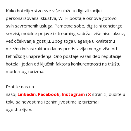
Kako hotelijerstvo sve više ulaže u digitalizaciju i
personalizovana iskustva, Wi-Fi postaje osnova gotovo
svih savremenih usluga. Pametne sobe, digitalni concierge
servisi, mobilne prijave i streaming sadržaji više nisu luksuz,
već očekivanje gostiju. Zbog toga ulaganje u kvalitetnu
mrežnu infrastrukturu danas predstavlja mnogo više od
tehničkog unapređenja. Ono postaje važan deo reputacije
hotela i jedan od ključnih faktora konkurentnosti na tržištu
modernog turizma.
Pratite nas na
našoj
Linkedin
,
Facebook
,
Instagram
i
X
stranici, budite u
toku sa novostima i zanimljivostima iz turizma i
ugostiteljstva.