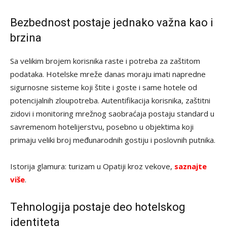
Bezbednost postaje jednako važna kao i
brzina
Sa velikim brojem korisnika raste i potreba za zaštitom
podataka. Hotelske mreže danas moraju imati napredne
sigurnosne sisteme koji štite i goste i same hotele od
potencijalnih zloupotreba. Autentifikacija korisnika, zaštitni
zidovi i monitoring mrežnog saobraćaja postaju standard u
savremenom hotelijerstvu, posebno u objektima koji
primaju veliki broj međunarodnih gostiju i poslovnih putnika.
Istorija glamura: turizam u Opatiji kroz vekove,
saznajte
više
.
Tehnologija postaje deo hotelskog
identiteta