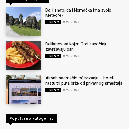
Da li znate da i Nemačka ima svoje
Meteore?
09/08/2026
Turizam
Delikates sa kojim Grci započinju i
završavaju dan
07/08/2026
Turizam
Airbnb nadmašio očekivanja – hoteli
rastu tri puta brže od privatnog smeštaja
07/08/2026
Turizam
Popularne kategorije