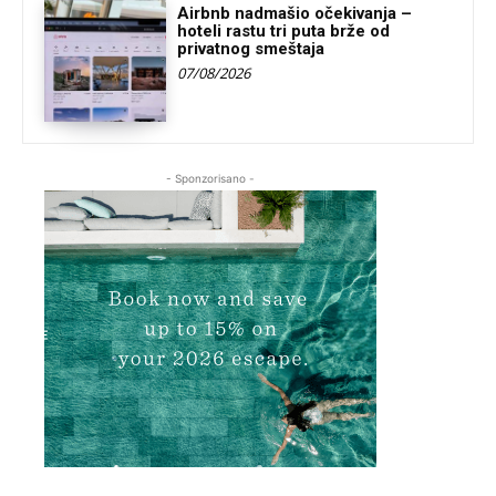
Airbnb nadmašio očekivanja –
hoteli rastu tri puta brže od
privatnog smeštaja
07/08/2026
- Sponzorisano -