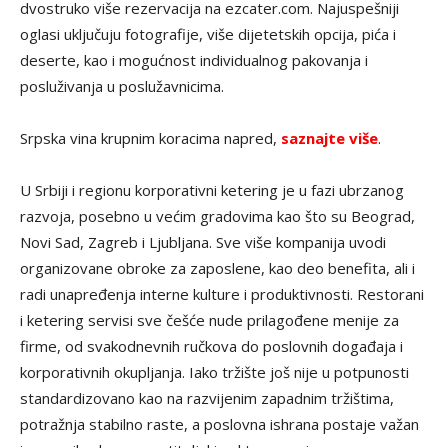
dvostruko više rezervacija na ezcater.com. Najuspešniji
oglasi uključuju fotografije, više dijetetskih opcija, pića i
deserte, kao i mogućnost individualnog pakovanja i
posluživanja u poslužavnicima.
Srpska vina krupnim koracima napred,
saznajte više
.
U Srbiji i regionu korporativni ketering je u fazi ubrzanog
razvoja, posebno u većim gradovima kao što su Beograd,
Novi Sad, Zagreb i Ljubljana. Sve više kompanija uvodi
organizovane obroke za zaposlene, kao deo benefita, ali i
radi unapređenja interne kulture i produktivnosti. Restorani
i ketering servisi sve češće nude prilagođene menije za
firme, od svakodnevnih ručkova do poslovnih događaja i
korporativnih okupljanja. Iako tržište još nije u potpunosti
standardizovano kao na razvijenim zapadnim tržištima,
potražnja stabilno raste, a poslovna ishrana postaje važan