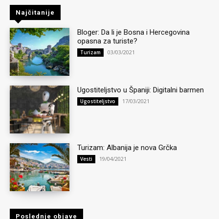
Najčitanije
Bloger: Da li je Bosna i Hercegovina
opasna za turiste?
03/03/2021
Turizam
Ugostiteljstvo u Španiji: Digitalni barmen
17/03/2021
Ugostiteljstvo
Turizam: Albanija je nova Grčka
19/04/2021
Vesti
Poslednje objave