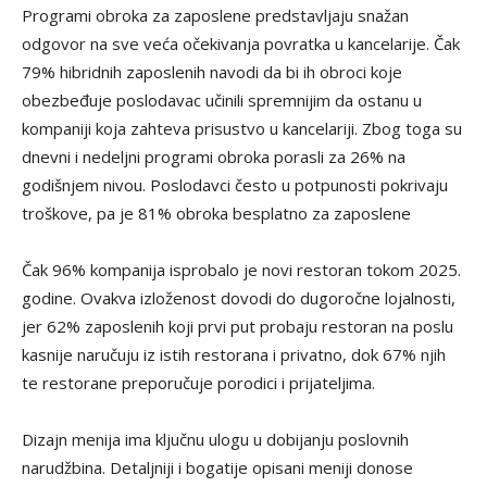
Programi obroka za zaposlene predstavljaju snažan
odgovor na sve veća očekivanja povratka u kancelarije. Čak
79% hibridnih zaposlenih navodi da bi ih obroci koje
obezbeđuje poslodavac učinili spremnijim da ostanu u
kompaniji koja zahteva prisustvo u kancelariji. Zbog toga su
dnevni i nedeljni programi obroka porasli za 26% na
godišnjem nivou. Poslodavci često u potpunosti pokrivaju
troškove, pa je 81% obroka besplatno za zaposlene
Čak 96% kompanija isprobalo je novi restoran tokom 2025.
godine. Ovakva izloženost dovodi do dugoročne lojalnosti,
jer 62% zaposlenih koji prvi put probaju restoran na poslu
kasnije naručuju iz istih restorana i privatno, dok 67% njih
te restorane preporučuje porodici i prijateljima.
Dizajn menija ima ključnu ulogu u dobijanju poslovnih
narudžbina. Detaljniji i bogatije opisani meniji donose