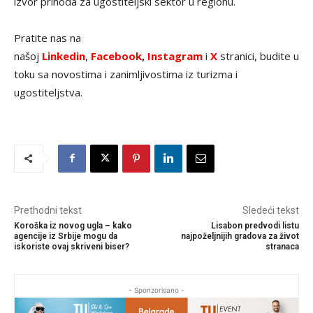
izvor prihoda za ugostiteljski sektor u regionu.
Pratite nas na
našoj
Linkedin
,
Facebook
,
Instagram
i
X
stranici, budite u
toku sa novostima i zanimljivostima iz turizma i
ugostiteljstva.
Prethodni tekst
Sledeći tekst
Koroška iz novog ugla – kako
Lisabon predvodi listu
agencije iz Srbije mogu da
najpoželjnijih gradova za život
iskoriste ovaj skriveni biser?
stranaca
- Sponzorisano -