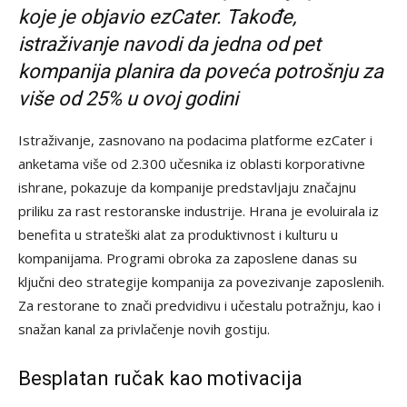
koje je objavio ezCater. Takođe,
istraživanje navodi da jedna od pet
kompanija planira da poveća potrošnju za
više od 25% u ovoj godini
Istraživanje, zasnovano na podacima platforme ezCater i
anketama više od 2.300 učesnika iz oblasti korporativne
ishrane, pokazuje da kompanije predstavljaju značajnu
priliku za rast restoranske industrije. Hrana je evoluirala iz
benefita u strateški alat za produktivnost i kulturu u
kompanijama. Programi obroka za zaposlene danas su
ključni deo strategije kompanija za povezivanje zaposlenih.
Za restorane to znači predvidivu i učestalu potražnju, kao i
snažan kanal za privlačenje novih gostiju.
Besplatan ručak kao motivacija