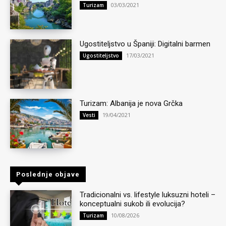
03/03/2021
Turizam
Ugostiteljstvo u Španiji: Digitalni barmen
17/03/2021
Ugostiteljstvo
Turizam: Albanija je nova Grčka
19/04/2021
Vesti
Poslednje objave
Tradicionalni vs. lifestyle luksuzni hoteli –
konceptualni sukob ili evolucija?
10/08/2026
Turizam