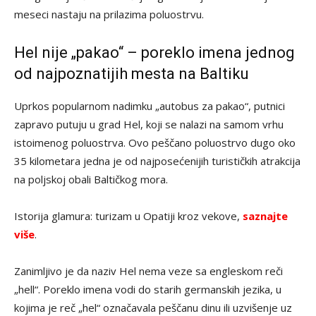
meseci nastaju na prilazima poluostrvu.
Hel nije „pakao“ – poreklo imena jednog
od najpoznatijih mesta na Baltiku
Uprkos popularnom nadimku „autobus za pakao“, putnici
zapravo putuju u grad Hel, koji se nalazi na samom vrhu
istoimenog poluostrva. Ovo peščano poluostrvo dugo oko
35 kilometara jedna je od najposećenijih turističkih atrakcija
na poljskoj obali Baltičkog mora.
Istorija glamura: turizam u Opatiji kroz vekove,
saznajte
više
.
Zanimljivo je da naziv Hel nema veze sa engleskom reči
„hell“. Poreklo imena vodi do starih germanskih jezika, u
kojima je reč „hel“ označavala peščanu dinu ili uzvišenje uz