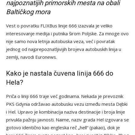
najpoznatijih primorskih mesta na obali
Baltičkog mora
Vest o povratku FLIXBus linije 666 izazvala je veliko
interesovanje medija i putnika širom Poljske. Za mnoge ovo
nije samo nova letnja autobuska veza, već i povratak
jednog od najprepoznatljivijih brojeva autobuskih linija u
zemlji, navodi Euronews.
Kako je nastala čuvena linija 666 do
Hela?
Priča o liniji 666 traje već godinama. Nekada je prevoznik
PKS Gdynia održavao autobusku vezu između mesta Dębki
i Hel. Upravo je kombinacija naziva destinacije i broja linije
privukla pažnju javnosti. Naime, naziv grada Hel izgovara se
gotovo identično kao engleska reč „hell“ (pakao), dok je