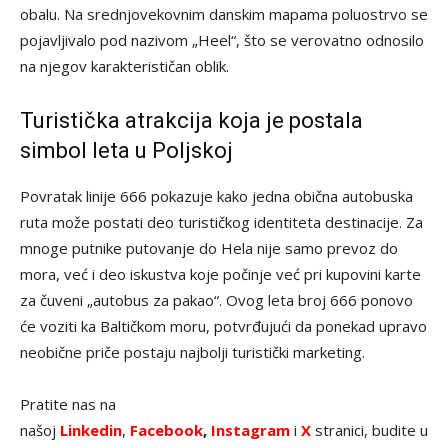
obalu. Na srednjovekovnim danskim mapama poluostrvo se
pojavljivalo pod nazivom „Heel“, što se verovatno odnosilo
na njegov karakterističan oblik.
Turistička atrakcija koja je postala
simbol leta u Poljskoj
Povratak linije 666 pokazuje kako jedna obična autobuska
ruta može postati deo turističkog identiteta destinacije. Za
mnoge putnike putovanje do Hela nije samo prevoz do
mora, već i deo iskustva koje počinje već pri kupovini karte
za čuveni „autobus za pakao“. Ovog leta broj 666 ponovo
će voziti ka Baltičkom moru, potvrđujući da ponekad upravo
neobične priče postaju najbolji turistički marketing.
Pratite nas na
našoj
Linkedin
,
Facebook
,
Instagram
i
X
stranici, budite u