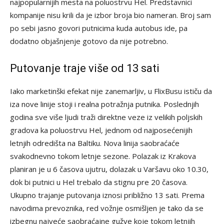
najpopularnijih mesta na poluostrvu Hel. Predstavnici
kompanije nisu krili da je izbor broja bio nameran. Broj sam
po sebi jasno govori putnicima kuda autobus ide, pa
dodatno objašnjenje gotovo da nije potrebno.
Putovanje traje više od 13 sati
Iako marketinški efekat nije zanemarljiv, u FlixBusu ističu da
iza nove linije stoji i realna potražnja putnika. Poslednjih
godina sve više ljudi traži direktne veze iz velikih poljskih
gradova ka poluostrvu Hel, jednom od najposećenijih
letnjih odredišta na Baltiku. Nova linija saobraćaće
svakodnevno tokom letnje sezone. Polazak iz Krakova
planiran je u 6 časova ujutru, dolazak u Varšavu oko 10.30,
dok bi putnici u Hel trebalo da stignu pre 20 časova.
Ukupno trajanje putovanja iznosi približno 13 sati. Prema
navodima prevoznika, red vožnje osmišljen je tako da se
izbegnu najveće saobraćajne gužve koje tokom letnjih