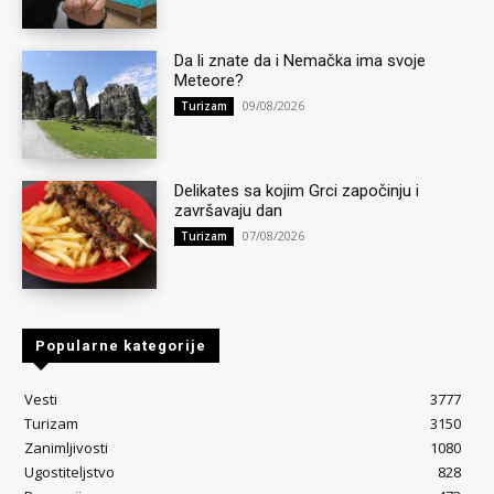
Da li znate da i Nemačka ima svoje
Meteore?
09/08/2026
Turizam
Delikates sa kojim Grci započinju i
završavaju dan
07/08/2026
Turizam
Popularne kategorije
Vesti
3777
Turizam
3150
Zanimljivosti
1080
Ugostiteljstvo
828