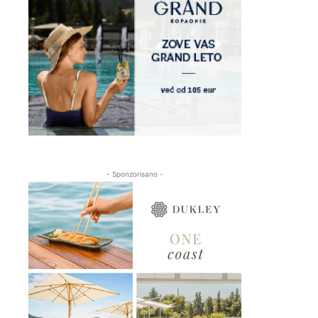
- Sponzorisano -