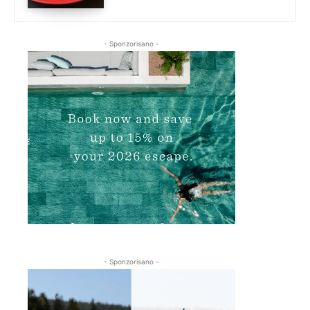
- Sponzorisano -
- Sponzorisano -