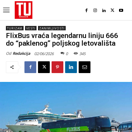
TURIZAM
VESTI
ZANIMLJIVOSTI
FlixBus vraća legendarnu liniju 666
do “paklenog” poljskog letovališta
Od
Redakcija
02/06/2026
0
345