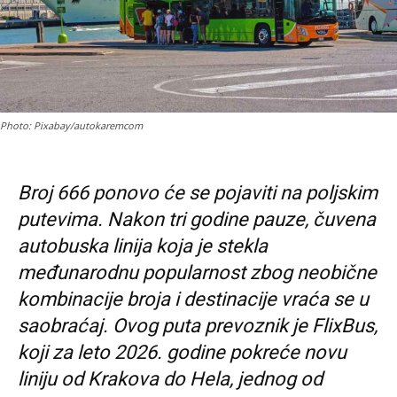
Photo: Pixabay/autokaremcom
Broj 666 ponovo će se pojaviti na poljskim
putevima. Nakon tri godine pauze, čuvena
autobuska linija koja je stekla
međunarodnu popularnost zbog neobične
kombinacije broja i destinacije vraća se u
saobraćaj. Ovog puta prevoznik je FlixBus,
koji za leto 2026. godine pokreće novu
liniju od Krakova do Hela, jednog od