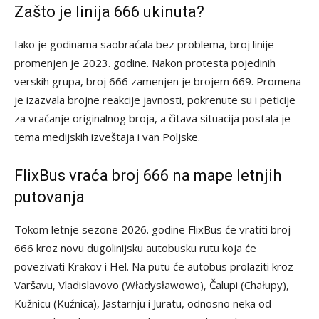
Zašto je linija 666 ukinuta?
Iako je godinama saobraćala bez problema, broj linije
promenjen je 2023. godine. Nakon protesta pojedinih
verskih grupa, broj 666 zamenjen je brojem 669. Promena
je izazvala brojne reakcije javnosti, pokrenute su i peticije
za vraćanje originalnog broja, a čitava situacija postala je
tema medijskih izveštaja i van Poljske.
FlixBus vraća broj 666 na mape letnjih
putovanja
Tokom letnje sezone 2026. godine FlixBus će vratiti broj
666 kroz novu dugolinijsku autobusku rutu koja će
povezivati Krakov i Hel. Na putu će autobus prolaziti kroz
Varšavu, Vladislavovo (Władysławowo), Čalupi (Chałupy),
Kužnicu (Kuźnica), Jastarnju i Juratu, odnosno neka od