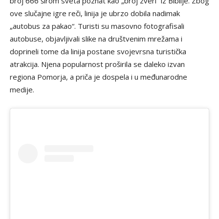
broj 666 širom sveta poznat kao „broj zveri“ iz Biblije. Zbog
ove slučajne igre reči, linija je ubrzo dobila nadimak
„autobus za pakao“. Turisti su masovno fotografisali
autobuse, objavljivali slike na društvenim mrežama i
doprineli tome da linija postane svojevrsna turistička
atrakcija. Njena popularnost proširila se daleko izvan
regiona Pomorja, a priča je dospela i u međunarodne
medije.