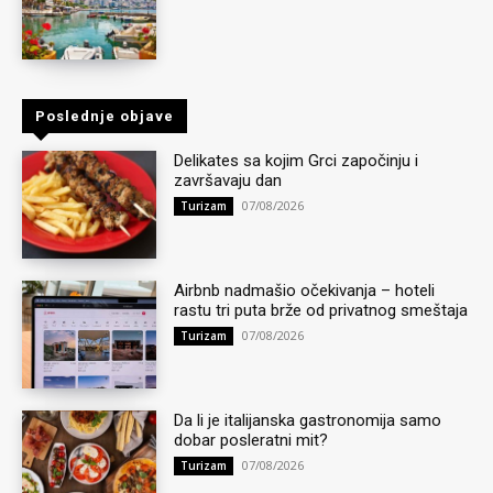
Poslednje objave
Delikates sa kojim Grci započinju i
završavaju dan
07/08/2026
Turizam
Airbnb nadmašio očekivanja – hoteli
rastu tri puta brže od privatnog smeštaja
07/08/2026
Turizam
Da li je italijanska gastronomija samo
dobar posleratni mit?
07/08/2026
Turizam