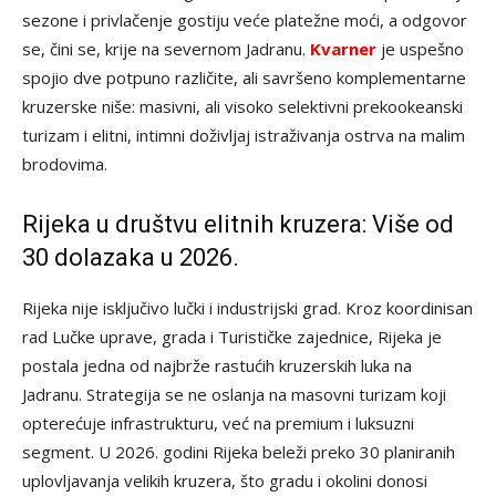
sezone i privlačenje gostiju veće platežne moći, a odgovor
se, čini se, krije na severnom Jadranu.
Kvarner
je uspešno
spojio dve potpuno različite, ali savršeno komplementarne
kruzerske niše: masivni, ali visoko selektivni prekookeanski
turizam i elitni, intimni doživljaj istraživanja ostrva na malim
brodovima.
Rijeka u društvu elitnih kruzera: Više od
30 dolazaka u 2026.
Rijeka nije isključivo lučki i industrijski grad. Kroz koordinisan
rad Lučke uprave, grada i Turističke zajednice, Rijeka je
postala jedna od najbrže rastućih kruzerskih luka na
Jadranu. Strategija se ne oslanja na masovni turizam koji
opterećuje infrastrukturu, već na premium i luksuzni
segment. U 2026. godini Rijeka beleži preko 30 planiranih
uplovljavanja velikih kruzera, što gradu i okolini donosi