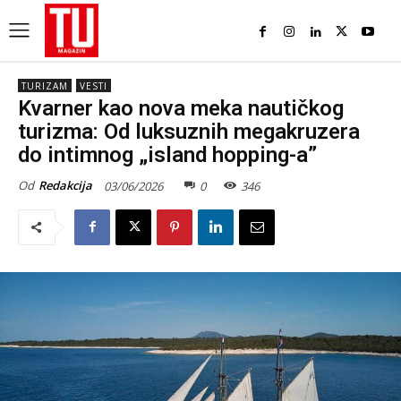
TURIZAM
VESTI
Kvarner kao nova meka nautičkog
turizma: Od luksuznih megakruzera
do intimnog „island hopping-a”
Od
Redakcija
03/06/2026
0
346