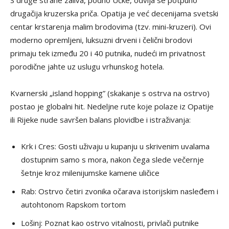
S druge strane zaliva, podno Učke, odvija se potpuno
drugačija kruzerska priča. Opatija je već decenijama svetski
centar krstarenja malim brodovima (tzv. mini-kruzeri). Ovi
moderno opremljeni, luksuzni drveni i čelični brodovi
primaju tek između 20 i 40 putnika, nudeći im privatnost
porodične jahte uz uslugu vrhunskog hotela.
Kvarnerski „island hopping” (skakanje s ostrva na ostrvo)
postao je globalni hit. Nedeljne rute koje polaze iz Opatije
ili Rijeke nude savršen balans plovidbe i istraživanja:
Krk i Cres: Gosti uživaju u kupanju u skrivenim uvalama
dostupnim samo s mora, nakon čega slede večernje
šetnje kroz milenijumske kamene uličice
Rab: Ostrvo četiri zvonika očarava istorijskim nasleđem i
autohtonom Rapskom tortom
Lošinj: Poznat kao ostrvo vitalnosti, privlači putnike