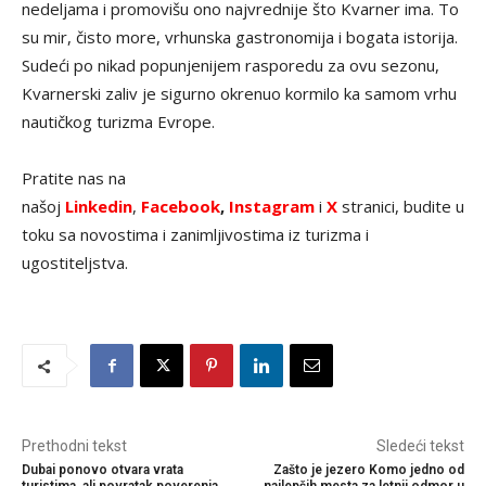
nedeljama i promovišu ono najvrednije što Kvarner ima. To
su mir, čisto more, vrhunska gastronomija i bogata istorija.
Sudeći po nikad popunjenijem rasporedu za ovu sezonu,
Kvarnerski zaliv je sigurno okrenuo kormilo ka samom vrhu
nautičkog turizma Evrope.
Pratite nas na
našoj
Linkedin
,
Facebook
,
Instagram
i
X
stranici, budite u
toku sa novostima i zanimljivostima iz turizma i
ugostiteljstva.
Prethodni tekst
Sledeći tekst
Dubai ponovo otvara vrata
Zašto je jezero Komo jedno od