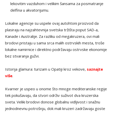
lekovitim vazduhom i velikim šansama za posmatranje
delfina u akvatorijumu.
Lokalne agencije su uspele ovaj autohtoni proizvod da
plasiraju na najzahtevnija svetska tržišta poput SAD-a,
Kanade i Australije. Za razliku od megakruzera, ovi mali
brodovi pristaju u sama srca malih ostrvskih mesta, troše
lokalne namirnice i direktno podržavaju ostrvske ekonomije
bez stvaranja gužvi.
Istorija glamura: turizam u Opatiji kroz vekove,
saznajte
više
.
Kvarner je uspeo u onome što mnoge mediteranske regije
tek pokušavaju, da stvori održiv suživot dva kruzerska
sveta. Veliki brodovi donose globalnu vidljivost i snažnu
jednodnevnu potrošnju, dok mali kruzeri zadržavaju goste