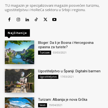
TU magazin je specijalizovani magazin posvećen turizmu,
ugostiteljstvu i HoReCa sektoru u Srbiji i regionu.
Najčitanije
Bloger: Da li je Bosna i Hercegovina
opasna za turiste?
03/03/2021
Turizam
Ugostiteljstvo u Španiji: Digitalni barmen
17/03/2021
Ugostiteljstvo
Turizam: Albanija je nova Grčka
19/04/2021
Vesti