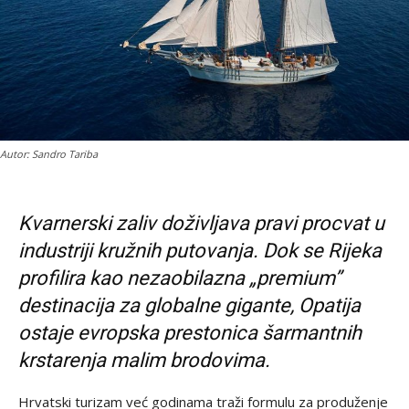
Autor: Sandro Tariba
Kvarnerski zaliv doživljava pravi procvat u
industriji kružnih putovanja. Dok se Rijeka
profilira kao nezaobilazna „premium”
destinacija za globalne gigante, Opatija
ostaje evropska prestonica šarmantnih
krstarenja malim brodovima.
Hrvatski turizam već godinama traži formulu za produženje