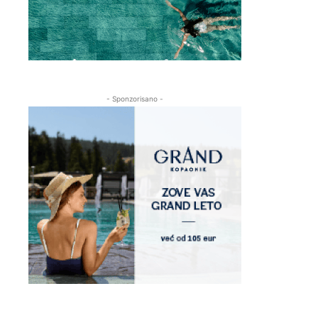
- Sponzorisano -