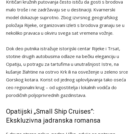
Kritičari kružnih putovanja često ističu da gosti s brodova
malo troše i ne zadržavaju se u destinaciji. Kvarnerski
model dokazuje suprotno. Zbog izvrsnog geografskog
položaja Rijeke, organizovani izleti s brodova granaju se u
nekoliko pravaca u okviru svega sat vremena vožnje.
Dok deo putnika istražuje istorijski centar Rijeke i Trsat,
stotine drugih autobusima odlaze na bečku eleganciju u
Opatiju, u potragu za tartufima u unutrašnjost Istre, na
kušanje žlahtine na ostrvo Krk ili na osveženje u zeleno srce
Gorskog kotara. Korist od jednog uplovljavanja tako oseća
ceo regionalni krug – od ugostitelja i lokalnih vodiča do
porodičnih poljoprivrednih gazdinstava.
Opatijski „Small Ship Cruises”:
Ekskluzivna jadranska romansa