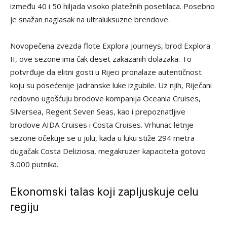
između 40 i 50 hiljada visoko platežnih posetilaca. Posebno
je snažan naglasak na ultraluksuzne brendove.
Novopečena zvezda flote Explora Journeys, brod Explora
II, ove sezone ima čak deset zakazanih dolazaka. To
potvrđuje da elitni gosti u Rijeci pronalaze autentičnost
koju su posećenije jadranske luke izgubile. Uz njih, Riječani
redovno ugošćuju brodove kompanija Oceania Cruises,
Silversea, Regent Seven Seas, kao i prepoznatljive
brodove AIDA Cruises i Costa Cruises. Vrhunac letnje
sezone očekuje se u julu, kada u luku stiže 294 metra
dugačak Costa Deliziosa, megakruzer kapaciteta gotovo
3.000 putnika.
Ekonomski talas koji zapljuskuje celu
regiju