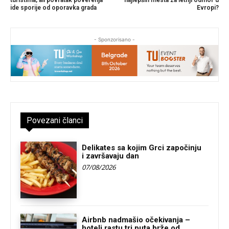
turistima, ali povratak poverenja
najlepših mesta za letnji odmor u
ide sporije od oporavka grada
Evropi?
- Sponzorisano -
Povezani članci
Delikates sa kojim Grci započinju
i završavaju dan
07/08/2026
Airbnb nadmašio očekivanja –
hoteli rastu tri puta brže od