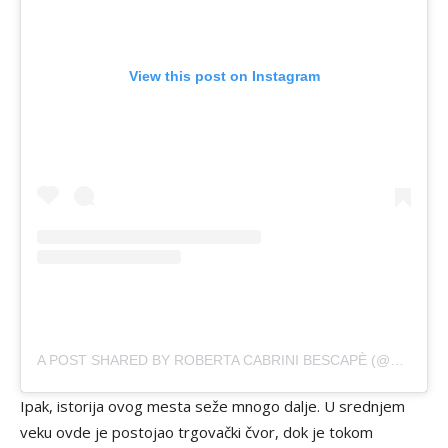
View this post on Instagram
A POST SHARED BY ROBERTA CABRINI BESCAPÈ (@ROBERTA.CABRINI)
Ipak, istorija ovog mesta seže mnogo dalje. U srednjem
veku ovde je postojao trgovački čvor, dok je tokom