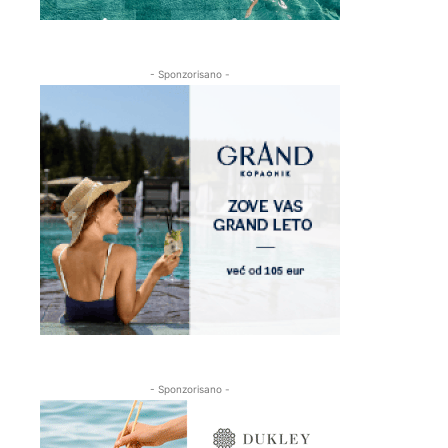
- Sponzorisano -
- Sponzorisano -