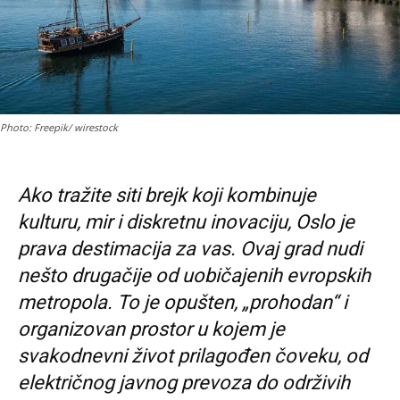
Photo: Freepik/ wirestock
Ako tražite siti brejk koji kombinuje
kulturu, mir i diskretnu inovaciju, Oslo je
prava destimacija za vas. Ovaj grad nudi
nešto drugačije od uobičajenih evropskih
metropola. To je opušten, „prohodan“ i
organizovan prostor u kojem je
svakodnevni život prilagođen čoveku, od
električnog javnog prevoza do održivih