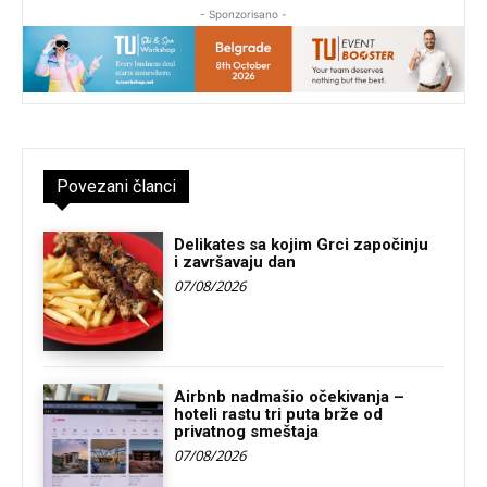
- Sponzorisano -
Povezani članci
Delikates sa kojim Grci započinju
i završavaju dan
07/08/2026
Airbnb nadmašio očekivanja –
hoteli rastu tri puta brže od
privatnog smeštaja
07/08/2026