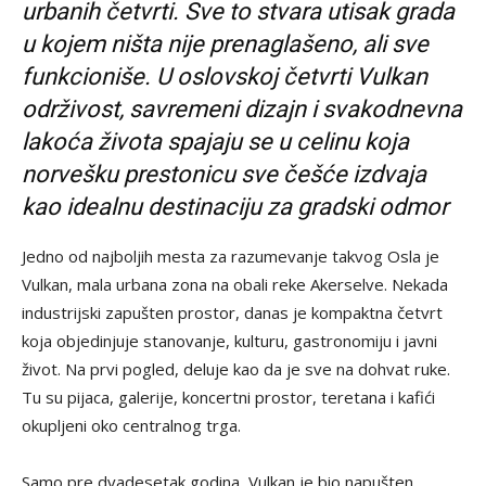
urbanih četvrti. Sve to stvara utisak grada
u kojem ništa nije prenaglašeno, ali sve
funkcioniše. U oslovskoj četvrti Vulkan
održivost, savremeni dizajn i svakodnevna
lakoća života spajaju se u celinu koja
norvešku prestonicu sve češće izdvaja
kao idealnu destinaciju za gradski odmor
Jedno od najboljih mesta za razumevanje takvog Osla je
Vulkan, mala urbana zona na obali reke Akerselve. Nekada
industrijski zapušten prostor, danas je kompaktna četvrt
koja objedinjuje stanovanje, kulturu, gastronomiju i javni
život. Na prvi pogled, deluje kao da je sve na dohvat ruke.
Tu su pijaca, galerije, koncertni prostor, teretana i kafići
okupljeni oko centralnog trga.
Samo pre dvadesetak godina, Vulkan je bio napušten