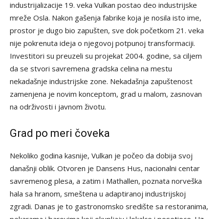
industrijalizacije 19. veka Vulkan postao deo industrijske
mreže Osla. Nakon gašenja fabrike koja je nosila isto ime,
prostor je dugo bio zapušten, sve dok početkom 21. veka
nije pokrenuta ideja o njegovoj potpunoj transformaciji.
Investitori su preuzeli su projekat 2004. godine, sa ciljem
da se stvori savremena gradska celina na mestu
nekadašnje industrijske zone. Nekadašnja zapuštenost
zamenjena je novim konceptom, grad u malom, zasnovan
na održivosti i javnom životu.
Grad po meri čoveka
Nekoliko godina kasnije, Vulkan je počeo da dobija svoj
današnji oblik. Otvoren je Dansens Hus, nacionalni centar
savremenog plesa, a zatim i Mathallen, poznata norveška
hala sa hranom, smeštena u adaptiranoj industrijskoj
zgradi. Danas je to gastronomsko središte sa restoranima,