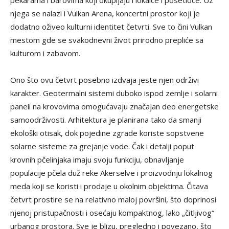
pekarama i barovima koji okupljaju i lokalce i posetioce. Uz
njega se nalazi i Vulkan Arena, koncertni prostor koji je
dodatno oživeo kulturni identitet četvrti. Sve to čini Vulkan
mestom gde se svakodnevni život prirodno prepliće sa
kulturom i zabavom.
Ono što ovu četvrt posebno izdvaja jeste njen održivi
karakter. Geotermalni sistemi duboko ispod zemlje i solarni
paneli na krovovima omogućavaju značajan deo energetske
samoodrživosti. Arhitektura je planirana tako da smanji
ekološki otisak, dok pojedine zgrade koriste sopstvene
solarne sisteme za grejanje vode. Čak i detalji poput
krovnih pčelinjaka imaju svoju funkciju, obnavljanje
populacije pčela duž reke Akerselve i proizvodnju lokalnog
meda koji se koristi i prodaje u okolnim objektima. Čitava
četvrt prostire se na relativno maloj površini, što doprinosi
njenoj pristupačnosti i osećaju kompaktnog, lako „čitljivog“
urbanog prostora. Sve je blizu, pregledno i povezano, što