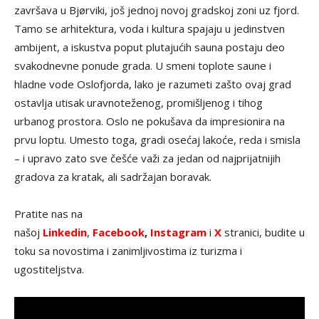
završava u Bjørviki, još jednoj novoj gradskoj zoni uz fjord.
Tamo se arhitektura, voda i kultura spajaju u jedinstven
ambijent, a iskustva poput plutajućih sauna postaju deo
svakodnevne ponude grada. U smeni toplote saune i
hladne vode Oslofjorda, lako je razumeti zašto ovaj grad
ostavlja utisak uravnoteženog, promišljenog i tihog
urbanog prostora. Oslo ne pokušava da impresionira na
prvu loptu. Umesto toga, gradi osećaj lakoće, reda i smisla
– i upravo zato sve češće važi za jedan od najprijatnijih
gradova za kratak, ali sadržajan boravak.
Pratite nas na
našoj
Linkedin
,
Facebook
,
Instagram
i
X
stranici, budite u
toku sa novostima i zanimljivostima iz turizma i
ugostiteljstva.