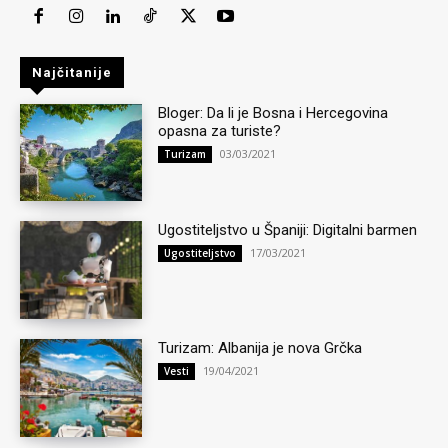
Najčitanije
Bloger: Da li je Bosna i Hercegovina
opasna za turiste?
03/03/2021
Turizam
Ugostiteljstvo u Španiji: Digitalni barmen
17/03/2021
Ugostiteljstvo
Turizam: Albanija je nova Grčka
19/04/2021
Vesti