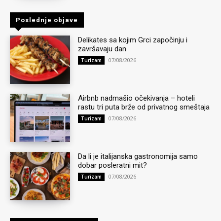
Poslednje objave
Delikates sa kojim Grci započinju i
završavaju dan
07/08/2026
Turizam
Airbnb nadmašio očekivanja – hoteli
rastu tri puta brže od privatnog smeštaja
07/08/2026
Turizam
Da li je italijanska gastronomija samo
dobar posleratni mit?
07/08/2026
Turizam