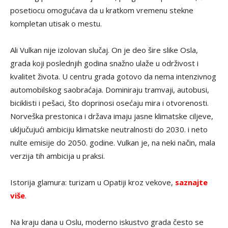
posetiocu omogućava da u kratkom vremenu stekne
kompletan utisak o mestu.
Ali Vulkan nije izolovan slučaj. On je deo šire slike Osla,
grada koji poslednjih godina snažno ulaže u održivost i
kvalitet života. U centru grada gotovo da nema intenzivnog
automobilskog saobraćaja. Dominiraju tramvaji, autobusi,
biciklisti i pešaci, što doprinosi osećaju mira i otvorenosti.
Norveška prestonica i država imaju jasne klimatske ciljeve,
uključujući ambiciju klimatske neutralnosti do 2030. i neto
nulte emisije do 2050. godine. Vulkan je, na neki način, mala
verzija tih ambicija u praksi.
Istorija glamura: turizam u Opatiji kroz vekove,
saznajte
više
.
Na kraju dana u Oslu, moderno iskustvo grada često se