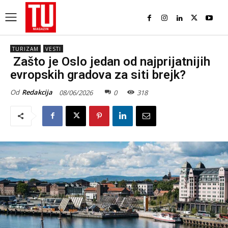
TURIZAM
VESTI
Zašto je Oslo jedan od najprijatnijih
evropskih gradova za siti brejk?
Od
Redakcija
08/06/2026
0
318