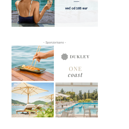
- Sponzorisano -