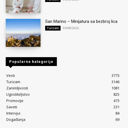
San Marino – Minijatura sa bezbroj lica
05/08/2026
Turizam
Popularne kategorije
Vesti
3773
Turizam
3146
Zanimljivosti
1081
Ugostiteljstvo
825
Promocije
473
Saveti
231
Intervjui
84
Događanja
69