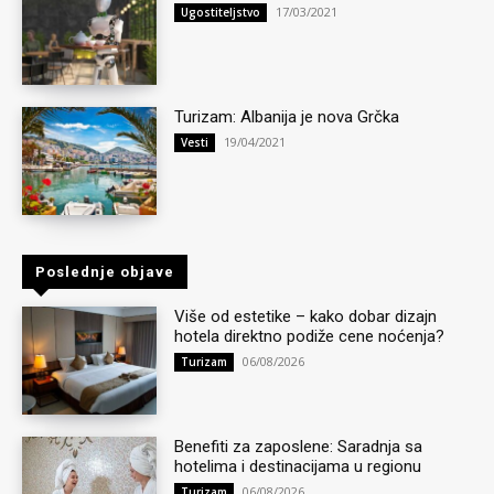
17/03/2021
Ugostiteljstvo
Turizam: Albanija je nova Grčka
19/04/2021
Vesti
Poslednje objave
Više od estetike – kako dobar dizajn
hotela direktno podiže cene noćenja?
06/08/2026
Turizam
Benefiti za zaposlene: Saradnja sa
hotelima i destinacijama u regionu
06/08/2026
Turizam