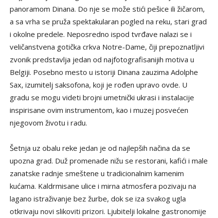
panoramom Dinana. Do nje se može stići pešice ili žičarom,
a sa vrha se pruža spektakularan pogled na reku, stari grad
i okolne predele. Neposredno ispod tvrđave nalazi se i
veličanstvena gotička crkva Notre-Dame, čiji prepoznatljivi
zvonik predstavlja jedan od najfotografisanijih motiva u
Belgiji. Posebno mesto u istoriji Dinana zauzima Adolphe
Sax, izumitelj saksofona, koji je rođen upravo ovde. U
gradu se mogu videti brojni umetnički ukrasi i instalacije
inspirisane ovim instrumentom, kao i muzej posvećen
njegovom životu i radu.
Šetnja uz obalu reke jedan je od najlepših načina da se
upozna grad. Duž promenade nižu se restorani, kafići i male
zanatske radnje smeštene u tradicionalnim kamenim
kućama. Kaldrmisane ulice i mirna atmosfera pozivaju na
lagano istraživanje bez žurbe, dok se iza svakog ugla
otkrivaju novi slikoviti prizori. Ljubitelji lokalne gastronomije