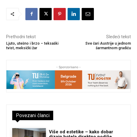
Prethodni tekst
Sledeći tekst
Ljuto, utešno i brzo – teksaški
Sve čari Austrije u jednom
tvist, meksički žar
šarmantnom gradiću
- Sponzorisano -
Povezani članci
Više od estetike – kako dobar
dizajn hotela direktno podiže