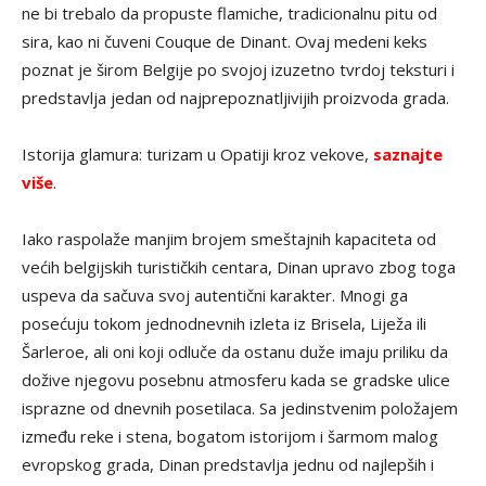
ne bi trebalo da propuste flamiche, tradicionalnu pitu od
sira, kao ni čuveni Couque de Dinant. Ovaj medeni keks
poznat je širom Belgije po svojoj izuzetno tvrdoj teksturi i
predstavlja jedan od najprepoznatljivijih proizvoda grada.
Istorija glamura: turizam u Opatiji kroz vekove,
saznajte
više
.
Iako raspolaže manjim brojem smeštajnih kapaciteta od
većih belgijskih turističkih centara, Dinan upravo zbog toga
uspeva da sačuva svoj autentični karakter. Mnogi ga
posećuju tokom jednodnevnih izleta iz Brisela, Liježa ili
Šarleroe, ali oni koji odluče da ostanu duže imaju priliku da
dožive njegovu posebnu atmosferu kada se gradske ulice
isprazne od dnevnih posetilaca. Sa jedinstvenim položajem
između reke i stena, bogatom istorijom i šarmom malog
evropskog grada, Dinan predstavlja jednu od najlepših i