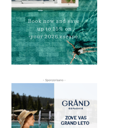
- Sponzorisano -