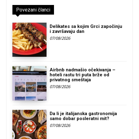
Povezani članci
Delikates sa kojim Grci započinju
i završavaju dan
07/08/2026
Airbnb nadmašio očekivanja –
hoteli rastu tri puta brže od
privatnog smeštaja
07/08/2026
Da li je italijanska gastronomija
samo dobar posleratni mit?
07/08/2026