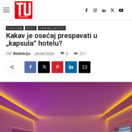
TURIZAM
VESTI
ZANIMLJIVOSTI
Kakav je osećaj prespavati u
„kapsula“ hotelu?
Od
Redakcija
26/06/2026
0
211