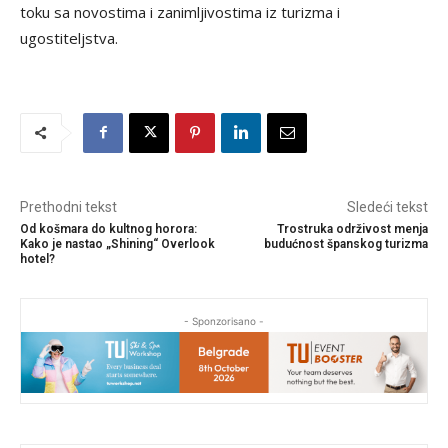
toku sa novostima i zanimljivostima iz turizma i
ugostiteljstva.
Prethodni tekst
Sledeći tekst
Od košmara do kultnog horora:
Trostruka održivost menja
Kako je nastao „Shining“ Overlook
budućnost španskog turizma
hotel?
- Sponzorisano -