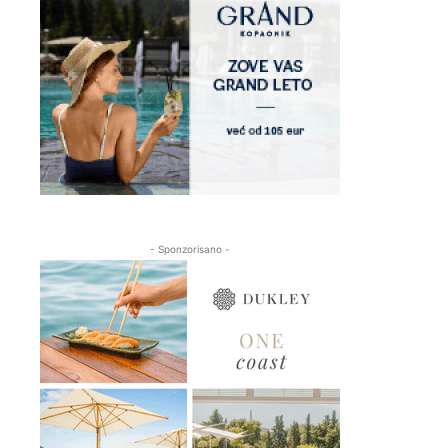
- Sponzorisano -