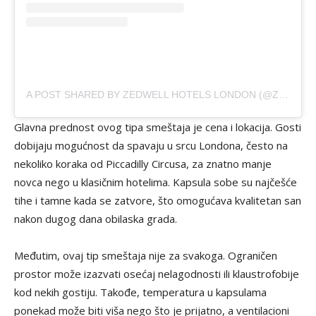
A POST SHARED BY ZEDWELL HOTELS LONDON (@ZEDWELLHOTELS)
Glavna prednost ovog tipa smeštaja je cena i lokacija. Gosti
dobijaju mogućnost da spavaju u srcu Londona, često na
nekoliko koraka od Piccadilly Circusa, za znatno manje
novca nego u klasičnim hotelima. Kapsula sobe su najčešće
tihe i tamne kada se zatvore, što omogućava kvalitetan san
nakon dugog dana obilaska grada.
Međutim, ovaj tip smeštaja nije za svakoga. Ograničen
prostor može izazvati osećaj nelagodnosti ili klaustrofobije
kod nekih gostiju. Takođe, temperatura u kapsulama
ponekad može biti viša nego što je prijatno, a ventilacioni