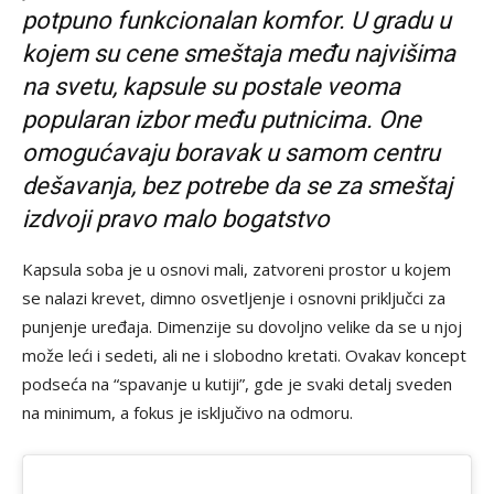
potpuno funkcionalan komfor. U gradu u
kojem su cene smeštaja među najvišima
na svetu, kapsule su postale veoma
popularan izbor među putnicima. One
omogućavaju boravak u samom centru
dešavanja, bez potrebe da se za smeštaj
izdvoji pravo malo bogatstvo
Kapsula soba je u osnovi mali, zatvoreni prostor u kojem
se nalazi krevet, dimno osvetljenje i osnovni priključci za
punjenje uređaja. Dimenzije su dovoljno velike da se u njoj
može leći i sedeti, ali ne i slobodno kretati. Ovakav koncept
podseća na “spavanje u kutiji”, gde je svaki detalj sveden
na minimum, a fokus je isključivo na odmoru.