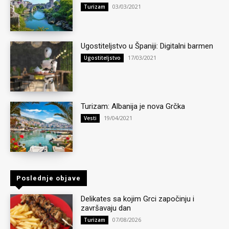
03/03/2021
Turizam
Ugostiteljstvo u Španiji: Digitalni barmen
17/03/2021
Ugostiteljstvo
Turizam: Albanija je nova Grčka
19/04/2021
Vesti
Poslednje objave
Delikates sa kojim Grci započinju i
završavaju dan
07/08/2026
Turizam