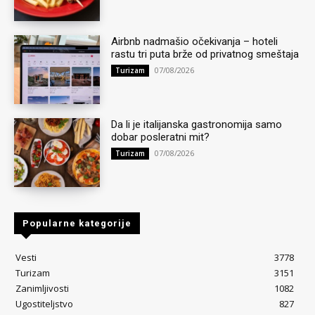
Airbnb nadmašio očekivanja – hoteli
rastu tri puta brže od privatnog smeštaja
07/08/2026
Turizam
Da li je italijanska gastronomija samo
dobar posleratni mit?
07/08/2026
Turizam
Popularne kategorije
Vesti
3778
Turizam
3151
Zanimljivosti
1082
Ugostiteljstvo
827