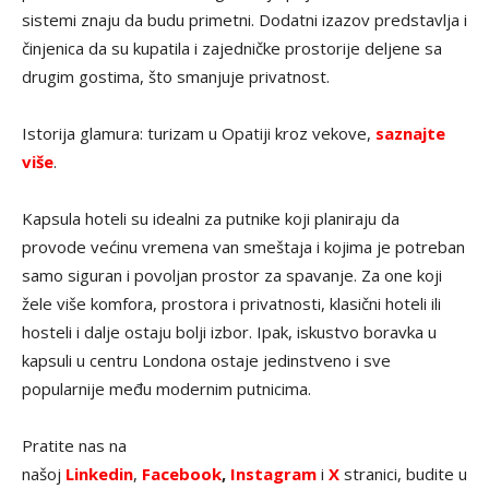
sistemi znaju da budu primetni. Dodatni izazov predstavlja i
činjenica da su kupatila i zajedničke prostorije deljene sa
drugim gostima, što smanjuje privatnost.
Istorija glamura: turizam u Opatiji kroz vekove,
saznajte
više
.
Kapsula hoteli su idealni za putnike koji planiraju da
provode većinu vremena van smeštaja i kojima je potreban
samo siguran i povoljan prostor za spavanje. Za one koji
žele više komfora, prostora i privatnosti, klasični hoteli ili
hosteli i dalje ostaju bolji izbor. Ipak, iskustvo boravka u
kapsuli u centru Londona ostaje jedinstveno i sve
popularnije među modernim putnicima.
Pratite nas na
našoj
Linkedin
,
Facebook
,
Instagram
i
X
stranici, budite u