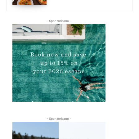
- Sponzorisano -
- Sponzorisano -