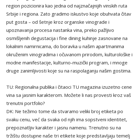
region pozicionira kao jedna od najznačajnijih vinskih ruta
Srbije i regiona. Zato gradimo iskustvo koje obuhvata čitav
put gosta – od šetnje kroz organske vinograde i
upoznavanja procesa nastanka vina, preko pažljivo
osmišljenih degustacija i fine dining kuhinje zasnovane na
lokalnim namirnicama, do boravka u našim apartmanima
okruženim vinogradima i očuvanom prirodom, kulturološke i
modne manifestacije, kulturno-muzički program, i mnoge
druge zanimljivosti koje su na raspolaganju našim gostima.
TU: Regionalna publika i čitaoci TU magazina izuzetno cene
vina sa jasnim karakterom. Možete li nas provesti kroz vaš
trenutni portfolio?
DK: Ne težimo tome da stvaramo veliki broj etiketa po
svaku cenu, već da svaka od njih ima sopstveni identitet,
prepoznatljiv karakter i jasnu namenu. Trenutno su na
tržištu dostupne naše tri etikete koje predstavljaju temelj