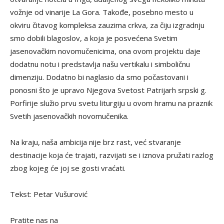
vožnje od vinarije La Gora. Takođe, posebno mesto u
okviru čitavog kompleksa zauzima crkva, za čiju izgradnju
smo dobili blagoslov, a koja je posvećena Svetim
jasenovačkim novomučenicima, ona ovom projektu daje
dodatnu notu i predstavlja našu vertikalu i simboličnu
dimenziju. Dodatno bi naglasio da smo počastovani i
ponosni što je upravo Njegova Svetost Patrijarh srpski g.
Porfirije služio prvu svetu liturgiju u ovom hramu na praznik
Svetih jasenovačkih novomučenika.
Na kraju, naša ambicija nije brz rast, već stvaranje
destinacije koja će trajati, razvijati se i iznova pružati razlog
zbog kojeg će joj se gosti vraćati.
Tekst: Petar Vušurović
Pratite nas na