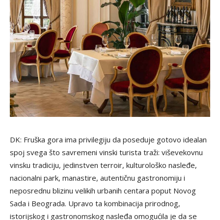
DK: Fruška gora ima privilegiju da poseduje gotovo idealan
spoj svega što savremeni vinski turista traži: viševekovnu
vinsku tradiciju, jedinstven terroir, kulturološko nasleđe,
nacionalni park, manastire, autentičnu gastronomiju i
neposrednu blizinu velikih urbanih centara poput Novog
Sada i Beograda. Upravo ta kombinacija prirodnog,
istorijskog i gastronomskog nasleđa omogućila je da se