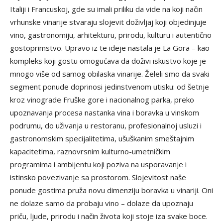
Italiji i Francuskoj, gde su imali priliku da vide na koji način
vrhunske vinarije stvaraju slojevit doživljaj koji objedinjuje
vino, gastronomiju, arhitekturu, prirodu, kulturu i autentično
gostoprimstvo. Upravo iz te ideje nastala je La Gora – kao
kompleks koji gostu omogućava da doživi iskustvo koje je
mnogo više od samog obilaska vinarije. Želeli smo da svaki
segment ponude doprinosi jedinstvenom utisku: od šetnje
kroz vinograde Fruške gore i nacionalnog parka, preko
upoznavanja procesa nastanka vina i boravka u vinskom
podrumu, do uživanja u restoranu, profesionalnoj usluzi i
gastronomskim specijalitetima, ušuškanim smeštajnim
kapacitetima, raznovrsnim kulturno-umetničkim
programima i ambijentu koji poziva na usporavanje i
istinsko povezivanje sa prostorom. Slojevitost naše
ponude gostima pruža novu dimenziju boravka u vinariji. Oni
ne dolaze samo da probaju vino – dolaze da upoznaju
priču, ljude, prirodu i način života koji stoje iza svake boce.