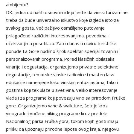
ambijentu?
DK: Jedna od naših osnovnih ideja jeste da vinski turizam ne
treba da bude univerzalno iskustvo koje izgleda isto za
svakog gosta, već pažljivo osmišljeno putovanje
prilagođeno različitim interesovanjima, povodima i
očekivanjima posetilaca. Zato danas u okviru turističke
ponude La Gore nudimo širok spektar specijalizovanih i
personalizovanih programa. Pored klasičnih obilazaka
vinarije i degustacija, organizujemo privatne selektivne
degustacije, tematske vinske radionice i masterclass
edukacije namenjene kako vinskim entuzijastima, tako i
gostima koji tek ulaze u svet vina. Veliko interesovanje
vlada i za programe koji povezuju vino sa prirodom Fruške
gore. Organizujemo wine & walk ture, šetnje kroz
vinograde i vođene hiking programe kroz predele
Nacionalnog parka Fruška gora, tokom kojih gosti imaju
priliku da upoznaju prirodne lepote ovog kraja, njegovu