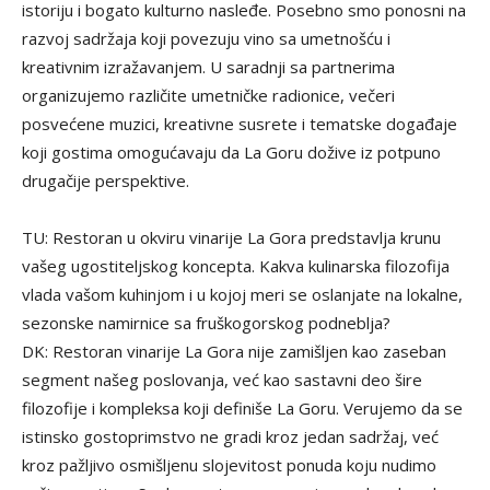
istoriju i bogato kulturno nasleđe. Posebno smo ponosni na
razvoj sadržaja koji povezuju vino sa umetnošću i
kreativnim izražavanjem. U saradnji sa partnerima
organizujemo različite umetničke radionice, večeri
posvećene muzici, kreativne susrete i tematske događaje
koji gostima omogućavaju da La Goru dožive iz potpuno
drugačije perspektive.
TU: Restoran u okviru vinarije La Gora predstavlja krunu
vašeg ugostiteljskog koncepta. Kakva kulinarska filozofija
vlada vašom kuhinjom i u kojoj meri se oslanjate na lokalne,
sezonske namirnice sa fruškogorskog podneblja?
DK: Restoran vinarije La Gora nije zamišljen kao zaseban
segment našeg poslovanja, već kao sastavni deo šire
filozofije i kompleksa koji definiše La Goru. Verujemo da se
istinsko gostoprimstvo ne gradi kroz jedan sadržaj, već
kroz pažljivo osmišljenu slojevitost ponuda koju nudimo