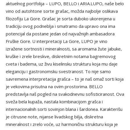
aktuelnog portfolija – LUPO, BELLO i ARIA.LUPO, naše belo
vino od autohtone sorte grašac, možda najbolje oslikava
filozofiju La Gore. Grašac je sorta duboko ukorenjena u
tradiciju ovog podneblja i smatramo da upravo ona ima
potencijal da postane jedan od najvažnijih ambasadora
Fruške Gore. U interpretaciji La Gore, LUPO je vino
izražene sortnosti i mineralnosti, sa aromama žute jabuke,
kruške i zrele breskve, diskretnim notama bagremovog
cveta i badema, uz živu kiselinsku strukturu koja mu daje
eleganciju i gastronomsku svestranost. To nije samo
savremena interpretacija grašca – to je naš omaž sorti koja
je vekovima prisutna na ovim prostorima. BELLO
predstavlja naš pogled na svakodnevnu sofisticiranost. Ova
sveža bela kupaža, nastala kombinacijom grašca i
internacionalnih sorti sovinjon blana i šardonea. Karakterišu
je citrusne note, nijanse livadskog bilja, diskretna
mineralnost i zrelo voće, uz harmoničnu strukturu koja je