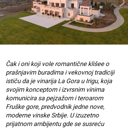
Čak i oni koji vole romantične klišee o
prašnjavim buradima i vekovnoj tradiciji
ističu da je vinarija La Gora u Irigu, koja
svojim konceptom i izvrsnim vinima
komunicira sa pejzažom i teroarom
Fruške gore, predvodnik jedne nove,
moderne vinske Srbije. U izuzetno
prijatnom ambijentu gde se susreću