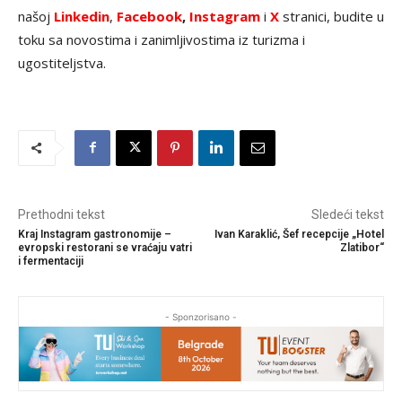
našoj
Linkedin
,
Facebook
,
Instagram
i
X
stranici, budite u
toku sa novostima i zanimljivostima iz turizma i
ugostiteljstva.
Prethodni tekst
Sledeći tekst
Kraj Instagram gastronomije –
Ivan Karaklić, Šef recepcije „Hotel
evropski restorani se vraćaju vatri
Zlatibor“
i fermentaciji
- Sponzorisano -