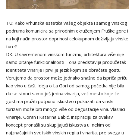
TU: Kako vrhunska estetika vašeg objekta i samog vinskog
podruma komunicira sa prirodnim okruženjem Fruške gore i
na koji način prostor doprinosi celokupnom doživljaju vinske
ture?
DK: U savremenom vinskom turizmu, arhitektura više nije
samo pitanje funkcionalnosti – ona predstavlja produžetak
identiteta vinarije i prvi je jezik kojim se obraćate gostu.
Verujemo da prostor može jednako snažno da ispriča priču
kao vino u čaši. Ideja o La Gori od samog početka nije bila
da se stvori samo još jedna vinarija, već mesto koje će
gostima pružiti potpuno iskustvo i pokazati da vinski
turizam može biti mnogo više od degustacije vina. Vlasnici
vinarije, Goran i Katarina Babić, inspiraciju za ovakav
koncept pronašli su skupljajući iskustva u nekim od
najznačajnijih svetskih vinskih regija i vinarija, pre svega u