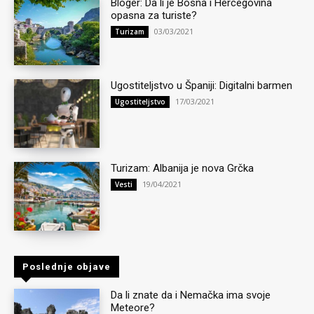
Bloger: Da li je Bosna i Hercegovina
opasna za turiste?
03/03/2021
Turizam
Ugostiteljstvo u Španiji: Digitalni barmen
17/03/2021
Ugostiteljstvo
Turizam: Albanija je nova Grčka
19/04/2021
Vesti
Poslednje objave
Da li znate da i Nemačka ima svoje
Meteore?