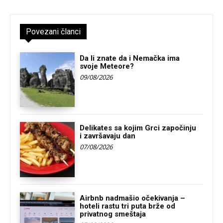
Povezani članci
Da li znate da i Nemačka ima
svoje Meteore?
09/08/2026
Delikates sa kojim Grci započinju
i završavaju dan
07/08/2026
Airbnb nadmašio očekivanja –
hoteli rastu tri puta brže od
privatnog smeštaja