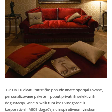
TU: Da li u okviru turističke ponude imate specijalizovane,
personalizovane pakete – poput privatnih selektivnih
degustacija, wine & walk tura kroz vinograde ili
korporativnih MICE događaja u inspirativnom vinskom