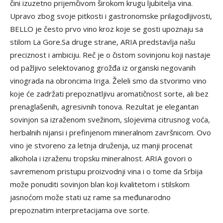
čini izuzetno prijemčivom širokom krugu ljubitelja vina.
Upravo zbog svoje pitkosti i gastronomske prilagodljivosti,
BELLO je često prvo vino kroz koje se gosti upoznaju sa
stilom La Gore.Sa druge strane, ARIA predstavlja našu
preciznost i ambiciju. Reč je o čistom sovinjonu koji nastaje
od pažljivo selektovanog grožđa iz organski negovanih
vinograda na obroncima Iriga. Želeli smo da stvorimo vino
koje će zadržati prepoznatljivu aromatičnost sorte, ali bez
prenaglašenih, agresivnih tonova. Rezultat je elegantan
sovinjon sa izraženom svežinom, slojevima citrusnog voća,
herbalnih nijansi i prefinjenom mineralnom završnicom. Ovo
vino je stvoreno za letnja druženja, uz manji procenat
alkohola i izraženu tropsku mineralnost. ARIA govori o
savremenom pristupu proizvodnji vina i o tome da Srbija
može ponuditi sovinjon blan koji kvalitetom i stilskom
jasnoćom može stati uz rame sa međunarodno
prepoznatim interpretacijama ove sorte.