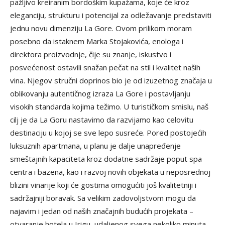
pažljivo kreiranim bordoškim kupažama, koje će kroz
eleganciju, strukturu i potencijal za odležavanje predstaviti
jednu novu dimenziju La Gore. Ovom prilikom moram
posebno da istaknem Marka Stojakovića, enologa i
direktora proizvodnje, čije su znanje, iskustvo i
posvećenost ostavili snažan pečat na stil i kvalitet naših
vina. Njegov stručni doprinos bio je od izuzetnog značaja u
oblikovanju autentičnog izraza La Gore i postavljanju
visokih standarda kojima težimo. U turističkom smislu, naš
cilj je da La Goru nastavimo da razvijamo kao celovitu
destinaciju u kojoj se sve lepo susreće. Pored postojećih
luksuznih apartmana, u planu je dalje unapređenje
smeštajnih kapaciteta kroz dodatne sadržaje poput spa
centra i bazena, kao i razvoj novih objekata u neposrednoj
blizini vinarije koji će gostima omogućiti još kvalitetniji i
sadržajniji boravak. Sa velikim zadovoljstvom mogu da
najavim i jedan od naših značajnih budućih projekata –
otvaranje hotela u Irigu, udaljenog svega nekoliko minuta