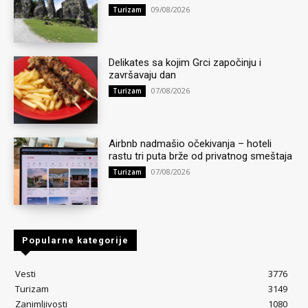
09/08/2026
Turizam
Delikates sa kojim Grci započinju i
završavaju dan
07/08/2026
Turizam
Airbnb nadmašio očekivanja – hoteli
rastu tri puta brže od privatnog smeštaja
07/08/2026
Turizam
Popularne kategorije
Vesti
3776
Turizam
3149
Zanimljivosti
1080