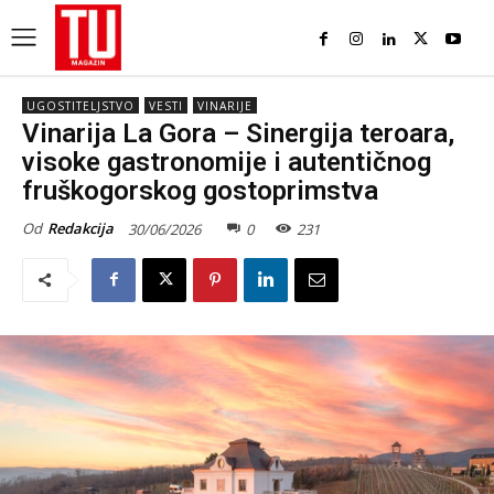
UGOSTITELJSTVO
VESTI
VINARIJE
Vinarija La Gora – Sinergija teroara,
visoke gastronomije i autentičnog
fruškogorskog gostoprimstva
Od
Redakcija
30/06/2026
0
231