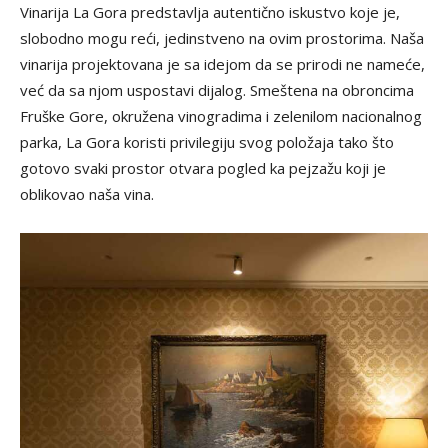
Vinarija La Gora predstavlja autentično iskustvo koje je,
slobodno mogu reći, jedinstveno na ovim prostorima. Naša
vinarija projektovana je sa idejom da se prirodi ne nameće,
već da sa njom uspostavi dijalog. Smeštena na obroncima
Fruške Gore, okružena vinogradima i zelenilom nacionalnog
parka, La Gora koristi privilegiju svog položaja tako što
gotovo svaki prostor otvara pogled ka pejzažu koji je
oblikovao naša vina.