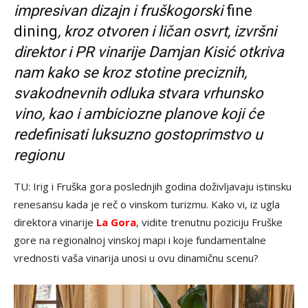
impresivan dizajn i fruškogorski
fine
dining
, kroz otvoren i ličan osvrt, izvršni
direktor i PR vinarije Damjan Kisić otkriva
nam kako se kroz stotine preciznih,
svakodnevnih odluka stvara vrhunsko
vino, kao i ambiciozne planove koji će
redefinisati luksuzno gostoprimstvo u
regionu
TU: Irig i Fruška gora poslednjih godina doživljavaju istinsku
renesansu kada je reč o vinskom turizmu. Kako vi, iz ugla
direktora vinarije
La Gora
, vidite trenutnu poziciju Fruške
gore na regionalnoj vinskoj mapi i koje fundamentalne
vrednosti vaša vinarija unosi u ovu dinamičnu scenu?