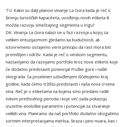
TU: Kakvi su dalji planovi vinarije La Gora kada je reč o
širenju turističkih kapaciteta, uvođenju novih etiketa ili
možda razvoju smeštajnog segmenta u Irigu?
DK: Vinarija La Gora nalazi se u fazi razvoja u kojoj sa
velikim entuzijazmom gledamo ka budućnosti, ali
istovremeno ostajemo verni principu da rast mora biti
promišljen i održiv. Kada je reč o vinskom segmentu,
nastavljamo da razvijamo portfolio kroz nove etikete koje
će dodatno predstaviti potencijal Fruške gore i naših
vinograda. Sa posebnim uzbuđenjem iščekujemo kraj
godine, kada ćemo tržištu predstaviti i naša nova crvena
vina. Reč je o etiketama na kojima smo predano radili
tokom prethodnog perioda i koje već sada pokazuju
izuzetne enološke parametre i potencijal za stvaranje
velikih vina. Planiramo da naš portfolio dodatno obogatimo
sortnim interpretacijama merloa, širaza i pino noara, kao i