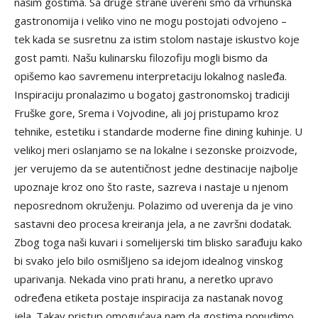
našim gostima. Sa druge strane uvereni smo da vrhunska
gastronomija i veliko vino ne mogu postojati odvojeno –
tek kada se susretnu za istim stolom nastaje iskustvo koje
gost pamti. Našu kulinarsku filozofiju mogli bismo da
opišemo kao savremenu interpretaciju lokalnog nasleđa.
Inspiraciju pronalazimo u bogatoj gastronomskoj tradiciji
Fruške gore, Srema i Vojvodine, ali joj pristupamo kroz
tehnike, estetiku i standarde moderne fine dining kuhinje. U
velikoj meri oslanjamo se na lokalne i sezonske proizvode,
jer verujemo da se autentičnost jedne destinacije najbolje
upoznaje kroz ono što raste, sazreva i nastaje u njenom
neposrednom okruženju. Polazimo od uverenja da je vino
sastavni deo procesa kreiranja jela, a ne završni dodatak.
Zbog toga naši kuvari i somelijerski tim blisko sarađuju kako
bi svako jelo bilo osmišljeno sa idejom idealnog vinskog
uparivanja. Nekada vino prati hranu, a neretko upravo
određena etiketa postaje inspiracija za nastanak novog
jela. Takav pristup omogućava nam da gostima ponudimo