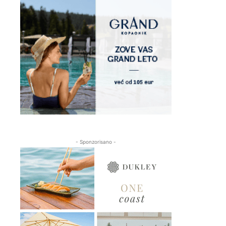
- Sponzorisano -