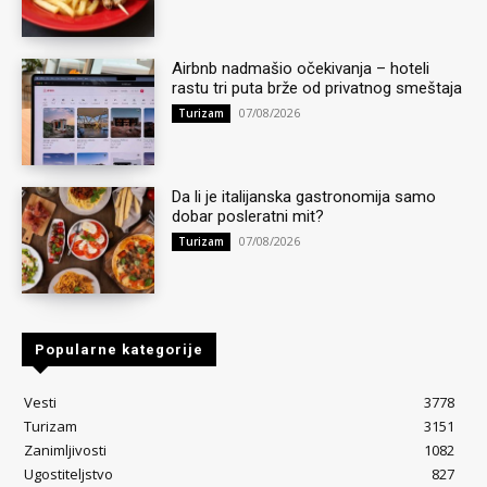
Airbnb nadmašio očekivanja – hoteli
rastu tri puta brže od privatnog smeštaja
07/08/2026
Turizam
Da li je italijanska gastronomija samo
dobar posleratni mit?
07/08/2026
Turizam
Popularne kategorije
Vesti
3778
Turizam
3151
Zanimljivosti
1082
Ugostiteljstvo
827