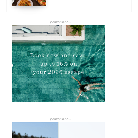
- Sponzorisano -
- Sponzorisano -