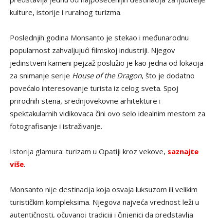
kulture, istorije i ruralnog turizma.
Poslednjih godina Monsanto je stekao i međunarodnu
popularnost zahvaljujući filmskoj industriji. Njegov
jedinstveni kameni pejzaž poslužio je kao jedna od lokacija
za snimanje serije
House of the Dragon
, što je dodatno
povećalo interesovanje turista iz celog sveta. Spoj
prirodnih stena, srednjovekovne arhitekture i
spektakularnih vidikovaca čini ovo selo idealnim mestom za
fotografisanje i istraživanje.
Istorija glamura: turizam u Opatiji kroz vekove,
saznajte
više
.
Monsanto nije destinacija koja osvaja luksuzom ili velikim
turističkim kompleksima. Njegova najveća vrednost leži u
autentičnosti, očuvanoj tradiciji i činjenici da predstavlja