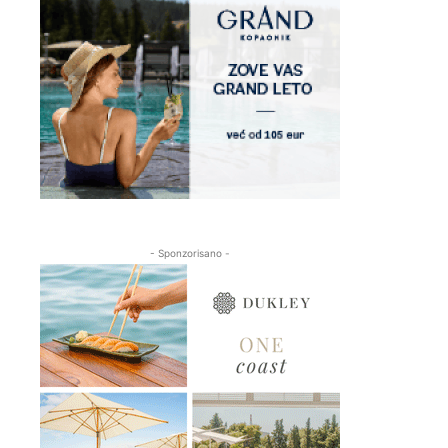
- Sponzorisano -