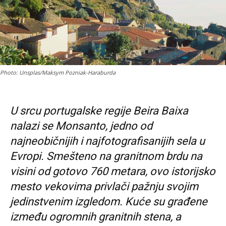
Photo: Unsplas/Maksym Pozniak-Haraburda
U srcu portugalske regije Beira Baixa
nalazi se Monsanto, jedno od
najneobičnijih i najfotografisanijih sela u
Evropi. Smešteno na granitnom brdu na
visini od gotovo 760 metara, ovo istorijsko
mesto vekovima privlači pažnju svojim
jedinstvenim izgledom. Kuće su građene
između ogromnih granitnih stena, a