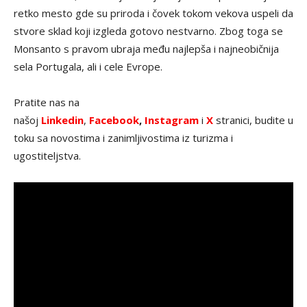
retko mesto gde su priroda i čovek tokom vekova uspeli da
stvore sklad koji izgleda gotovo nestvarno. Zbog toga se
Monsanto s pravom ubraja među najlepša i najneobičnija
sela Portugala, ali i cele Evrope.
Pratite nas na
našoj
Linkedin
,
Facebook
,
Instagram
i
X
stranici, budite u
toku sa novostima i zanimljivostima iz turizma i
ugostiteljstva.