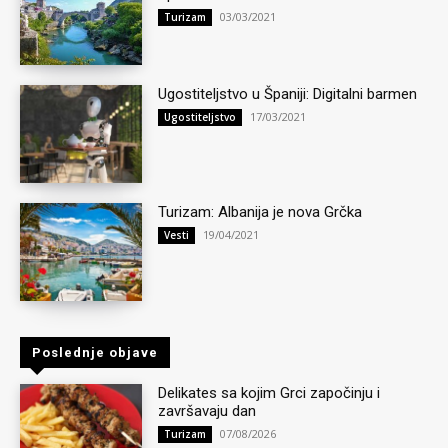
03/03/2021
Turizam
Ugostiteljstvo u Španiji: Digitalni barmen
17/03/2021
Ugostiteljstvo
Turizam: Albanija je nova Grčka
19/04/2021
Vesti
Poslednje objave
Delikates sa kojim Grci započinju i
završavaju dan
07/08/2026
Turizam