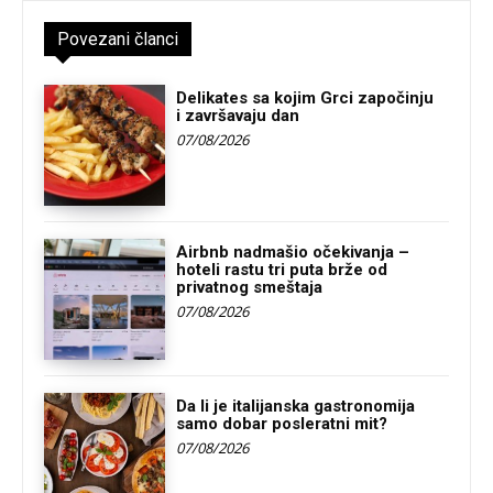
Povezani članci
Delikates sa kojim Grci započinju
i završavaju dan
07/08/2026
Airbnb nadmašio očekivanja –
hoteli rastu tri puta brže od
privatnog smeštaja
07/08/2026
Da li je italijanska gastronomija
samo dobar posleratni mit?
07/08/2026