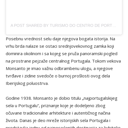
A POST SHARED BY TURISMO DO CENTRO DE PORTUGAL (@CENTRO_DE_PORTUGAL)
Posebnu vrednost selu daje njegova bogata istorija. Na
vrhu brda nalaze se ostaci srednjovekovnog zamka koji
dominira okolinom i sa kojeg se pruža panoramski pogled
na prostrane pejzaže centralnog Portugala. Tokom vekova
Monsanto je imao važnu odbrambenu ulogu, a njegove
tvrđave i zidine svedoče o burnoj prošlosti ovog dela
Iberijskog poluostrva.
Godine 1938. Monsanto je dobio titulu „najportugalskijeg
sela u Portugalu“, priznanje koje je dodeljeno zbog
očuvane tradicionalne arhitekture i autentičnog načina
života. Danas je deo mreže istorijskih sela Portugala i
predstavlja jednu od najposećenijih destinacija za ljubitelje