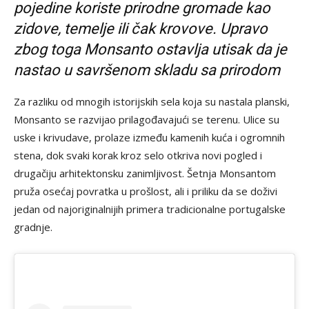
pojedine koriste prirodne gromade kao
zidove, temelje ili čak krovove. Upravo
zbog toga Monsanto ostavlja utisak da je
nastao u savršenom skladu sa prirodom
Za razliku od mnogih istorijskih sela koja su nastala planski,
Monsanto se razvijao prilagođavajući se terenu. Ulice su
uske i krivudave, prolaze između kamenih kuća i ogromnih
stena, dok svaki korak kroz selo otkriva novi pogled i
drugačiju arhitektonsku zanimljivost. Šetnja Monsantom
pruža osećaj povratka u prošlost, ali i priliku da se doživi
jedan od najoriginalnijih primera tradicionalne portugalske
gradnje.