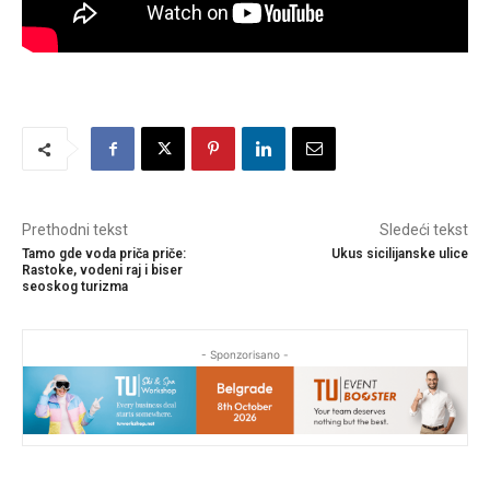
Prethodni tekst
Sledeći tekst
Tamo gde voda priča priče:
Ukus sicilijanske ulice
Rastoke, vodeni raj i biser
seoskog turizma
- Sponzorisano -