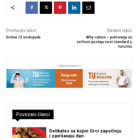
Prethodni tekst
Sledeći tekst
Dolina 72 vodopada
Why-cation – putovanja sa
svrhom postaju novi standard u
turizmu
- Sponzorisano -
Povezani članci
Delikates sa kojim Grci započinju
i završavaju dan