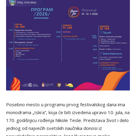
Posebno mesto u programu prvog festivalskog dana ima
monodrama „Iskra“, koja će biti izvedena upravo 10. jula, na
170. godišnjicu rođenja Nikole Tesle. Predstava život i delo
jednog od najvećih svetskih naučnika donosi iz
nesvakidašnje perspektive, kroz lik njegove majke