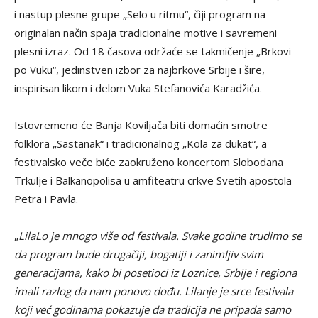
i nastup plesne grupe „Selo u ritmu“, čiji program na
originalan način spaja tradicionalne motive i savremeni
plesni izraz. Od 18 časova održaće se takmičenje „Brkovi
po Vuku“, jedinstven izbor za najbrkove Srbije i šire,
inspirisan likom i delom Vuka Stefanovića Karadžića.
Istovremeno će Banja Koviljača biti domaćin smotre
folklora „Sastanak“ i tradicionalnog „Kola za dukat“, a
festivalsko veče biće zaokruženo koncertom Slobodana
Trkulje i Balkanopolisa u amfiteatru crkve Svetih apostola
Petra i Pavla.
„
LilaLo je mnogo više od festivala. Svake godine trudimo se
da program bude drugačiji, bogatiji i zanimljiv svim
generacijama, kako bi posetioci iz Loznice, Srbije i regiona
imali razlog da nam ponovo dođu. Lilanje je srce festivala
koji već godinama pokazuje da tradicija ne pripada samo