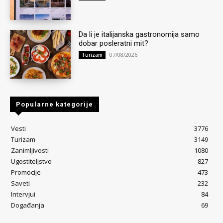
Da li je italijanska gastronomija samo
dobar posleratni mit?
07/08/2026
Turizam
Popularne kategorije
Vesti
3776
Turizam
3149
Zanimljivosti
1080
Ugostiteljstvo
827
Promocije
473
Saveti
232
Intervjui
84
Događanja
69