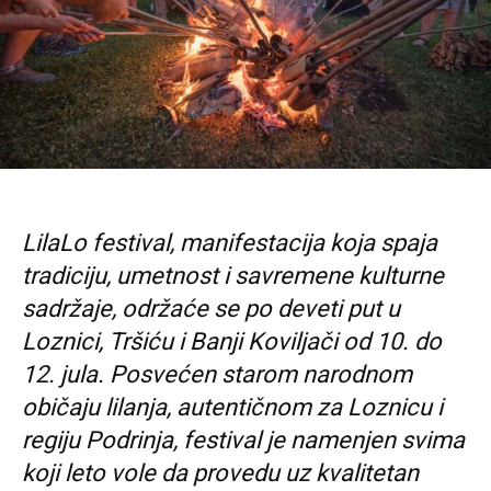
LilaLo festival, manifestacija koja spaja
tradiciju, umetnost i savremene kulturne
sadržaje, održaće se po deveti put u
Loznici, Tršiću i Banji Koviljači od 10. do
12. jula. Posvećen starom narodnom
običaju lilanja, autentičnom za Loznicu i
regiju Podrinja, festival je namenjen svima
koji leto vole da provedu uz kvalitetan