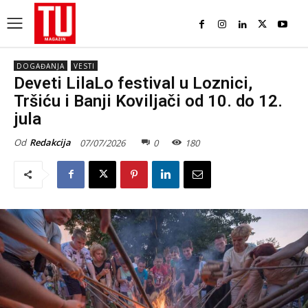
DOGAĐANJA
VESTI
Deveti LilaLo festival u Loznici,
Tršiću i Banji Koviljači od 10. do 12.
jula
Od
Redakcija
07/07/2026
0
180