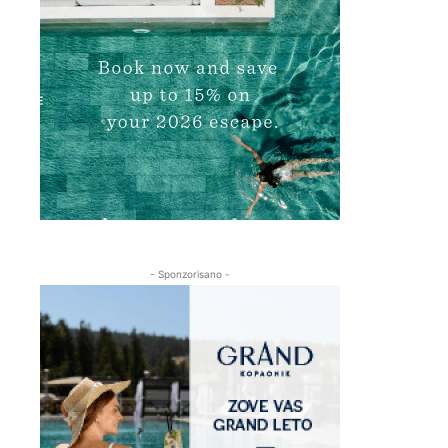
- Sponzorisano -