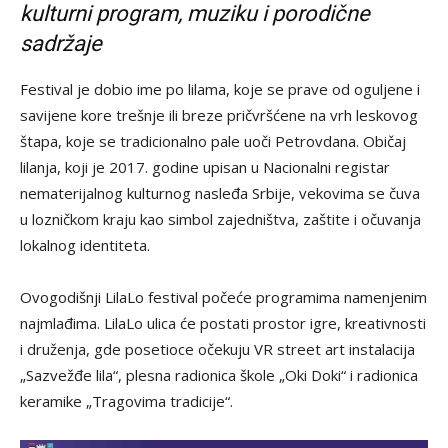
kulturni program, muziku i porodične
sadržaje
Festival je dobio ime po lilama, koje se prave od oguljene i
savijene kore trešnje ili breze pričvršćene na vrh leskovog
štapa, koje se tradicionalno pale uoči Petrovdana. Običaj
lilanja, koji je 2017. godine upisan u Nacionalni registar
nematerijalnog kulturnog nasleđa Srbije, vekovima se čuva
u lozničkom kraju kao simbol zajedništva, zaštite i očuvanja
lokalnog identiteta.
Ovogodišnji LilaLo festival počeće programima namenjenim
najmlađima. LilaLo ulica će postati prostor igre, kreativnosti
i druženja, gde posetioce očekuju VR street art instalacija
„Sazvežđe lila“, plesna radionica škole „Oki Doki“ i radionica
keramike „Tragovima tradicije“.