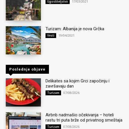
17/03/2021
Ugostiteljstvo
Turizam: Albanija je nova Grčka
19/04/2021
Vesti
Poslednje objave
Delikates sa kojim Grci započinju i
završavaju dan
07/08/2026
Turizam
Airbnb nadmašio očekivanja – hoteli
rastu tri puta brže od privatnog smeštaja
07/08/2026
Turizam