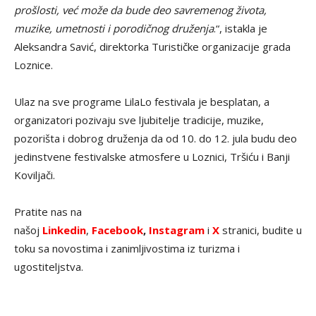
prošlosti, već može da bude deo savremenog života,
muzike, umetnosti i porodičnog druženja
.“, istakla je
Aleksandra Savić, direktorka Turističke organizacije grada
Loznice.
Ulaz na sve programe LilaLo festivala je besplatan, a
organizatori pozivaju sve ljubitelje tradicije, muzike,
pozorišta i dobrog druženja da od 10. do 12. jula budu deo
jedinstvene festivalske atmosfere u Loznici, Tršiću i Banji
Koviljači.
Pratite nas na
našoj
Linkedin
,
Facebook
,
Instagram
i
X
stranici, budite u
toku sa novostima i zanimljivostima iz turizma i
ugostiteljstva.