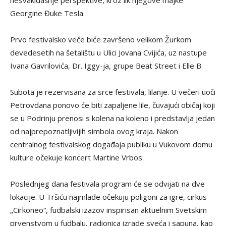
Georgine Đuke Tesla.
Prvo festivalsko veče biće završeno velikom Žurkom
devedesetih na šetalištu u Ulici Jovana Cvijića, uz nastupe
Ivana Gavrilovića, Dr. Iggy-ja, grupe Beat Street i Elle B.
Subota je rezervisana za srce festivala, lilanje. U večeri uoči
Petrovdana ponovo će biti zapaljene lile, čuvajući običaj koji
se u Podrinju prenosi s kolena na koleno i predstavlja jedan
od najprepoznatljivijih simbola ovog kraja. Nakon
centralnog festivalskog događaja publiku u Vukovom domu
kulture očekuje koncert Martine Vrbos.
Poslednjeg dana festivala program će se odvijati na dve
lokacije. U Tršiću najmlađe očekuju poligoni za igre, cirkus
„Cirkoneo“, fudbalski izazov inspirisan aktuelnim Svetskim
prvenstvom u fudbalu, radionica izrade sveća i sapuna, kao