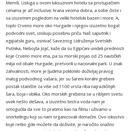
Memši. Usluga u ovom luksuznom hotelu sa pristupačnim
cenama je
all inclusive,
hrana veoma dobra, a sobe čiste i
sa izuzetnim pogledom na veliki hotelski bazen i more. A,
toplo Crveno more oko Hurgade i njegov izuzetno bogat
podvodni svet, iziskuju posebnu priču. Naš saputnik i
egipatski guru, osnivač Saveznog Udruženja Svetskih
Putnika, Nebojša Jojić, kaže da su Egipćani uvideli prednosti
koje Crveno more ima, pa su morski pojas od 25 nautičkih
milja od obale Hurgade, pretvorili u nacionalni park. U znak
zahvalnosti, more je ljudima poklonilo doživljaj pravog
malog podvodnog vašara, jer su šareni koralni grebeni
postali stanište za više od 1100 vrsta riba najrazličitijih
šara, boja i oblika. Oko morskih grebena se u ribljem svetu
uvek nešto dešava, a izuzetno bistra voda nam je
omogućila da sve to pratimo kao na filmu i uživamo u
snorkelingu koji su nam organizovali domaćini. Ovo iskustvo
koje retko gde možete da doživite, je naročito snažno