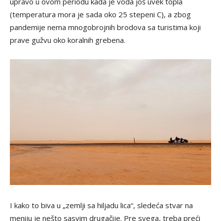
upravo u ovom periodu kada je voda još uvek topla
(temperatura mora je sada oko 25 stepeni C), a zbog
pandemije nema mnogobrojnih brodova sa turistima koji
prave gužvu oko koralnih grebena.
I kako to biva u „zemlji sa hiljadu lica“, sledeća stvar na
meniju je nešto sasvim drugačije. Pre svega, treba preći