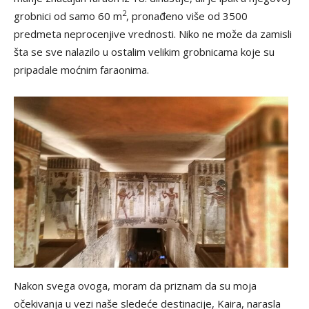
2
grobnici od samo 60 m
, pronađeno više od 3500
predmeta neprocenjive vrednosti. Niko ne može da zamisli
šta se sve nalazilo u ostalim velikim grobnicama koje su
pripadale moćnim faraonima.
Nakon svega ovoga, moram da priznam da su moja
očekivanja u vezi naše sledeće destinacije, Kaira, narasla