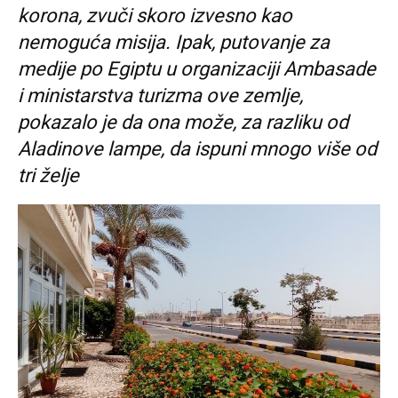
korona, zvuči skoro izvesno kao
nemoguća misija. Ipak, putovanje za
medije po Egiptu u organizaciji Ambasade
i ministarstva turizma ove zemlje,
pokazalo je da ona može, za razliku od
Aladinove lampe, da ispuni mnogo više od
tri želje