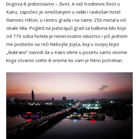
bogova ili jednostavno – život. A naš trodnevni život u
Kairu, započeo je smeštanjem u veliki i raskošan hotel
Ramses Hilton, u centru grada i na samo 250 metara od
obale Nila. Pogled na pulsirajući grad sa balkona bilo koje
od 770 soba hotela je neverovatno iskustvo i još jednom
me podsetio na reči Nebojše Jojića, koji u svojoj knjizi
„Bukirano“ navodi da u Kairu idete u posetu samo onome
koga stvarno volite ili onome ko vam je hitno potreban.