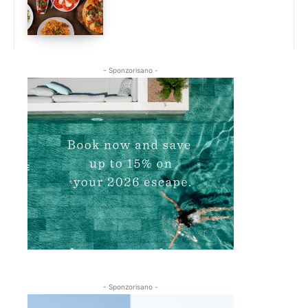
- Sponzorisano -
- Sponzorisano -