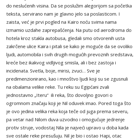
do neslućenih visina. Da se poslužim alegorijom sa početka
teksta, servirano nam je glavno jelo sa poslasticom. I
zaista, već je prvi pogled na Kairo noću svima nama
izmamio uzdahe zaprepašćenja. Na putu od aerodroma do
hotela kroz stakla autobusa, gledali smo otvorenih usta
zakrčene ulice Kaira i pitali se kako je moguće da se ovoliko
ljudi, automobila i svih drugih mogućih prevoznih sredstava,
kreće bez ikakvog vidljivog smisla, ali i bez zastoja i
incidenata. Svetla, boje, mirisi, zvuci… Sve je
predimenzionirano, kao i mnoštvo ljudi koji su se zgusnuli
na obalama velike reke. Tu reku su Egipćani zvali
jednostavno „Iteru“ ili reka, što dovoljno govori o
ogromnom značaju koji je Nil oduvek imao. Pored toga što
je ovo jedina velika reka koja teče od juga prema severu,
pa vetar nad Nilom duva uzvodno i omogućuje jedrenje
protiv struje, vodostaj Nila je najveći upravo u doba kada
sve ostale reke presušuju. Nil je bio i ostao Hapi, otac