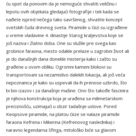
ću opet da ponovim da je nemoguće shvatiti veličinu i
lepotu ovih objekata gledajući fotografije i tek kada se
nađete ispred nečega tako savršenog, shvatite koncept
svetskih čuda drevnog sveta. Piramide u Gizi su izgrađene
u vreme vladavine 4. dinastije Starog kraljevstva koje se
još naziva i Zlatno doba. One su služile pre svega kao
grobnice faraona, mesto odakle prelaze u zagrobni život ali
je do današnjih dana donekle misterija kako i zašto su
građene u ovom obliku. Ogromni kameni blokovi su
transportovani sa nezamislivo dalekih lokacija, ali još veća
nepoznanica je kako su uspevali da ih prenose uzbrdo, što
bi bio izazov i za današnje mašine. Ono što takođe fascinira
je njihova konstrukcija koja je urađena sa milimetarskom
preciznošću, uzimajući u obzir tadašnje uslove. Pored
Keopsove piramide, na platou Gize se nalaze piramide
faraona Kefrena i Mikerina (Kefrenovog naslednika) i
naravno legendarna Sfinga, mitološko biće sa glavom