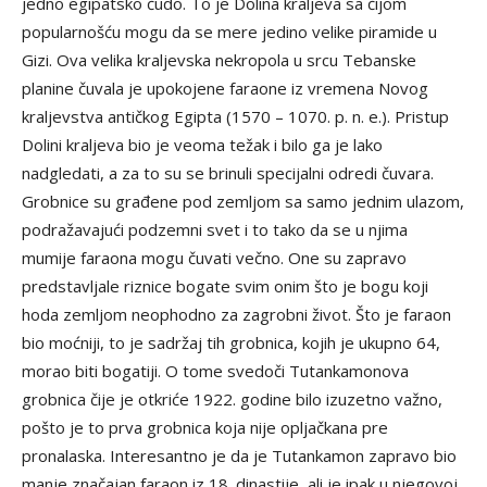
jedno egipatsko čudo. To je Dolina kraljeva sa čijom
popularnošću mogu da se mere jedino velike piramide u
Gizi. Ova velika kraljevska nekropola u srcu Tebanske
planine čuvala je upokojene faraone iz vremena Novog
kraljevstva antičkog Egipta (1570 – 1070. p. n. e.). Pristup
Dolini kraljeva bio je veoma težak i bilo ga je lako
nadgledati, a za to su se brinuli specijalni odredi čuvara.
Grobnice su građene pod zemljom sa samo jednim ulazom,
podražavajući podzemni svet i to tako da se u njima
mumije faraona mogu čuvati večno. One su zapravo
predstavljale riznice bogate svim onim što je bogu koji
hoda zemljom neophodno za zagrobni život. Što je faraon
bio moćniji, to je sadržaj tih grobnica, kojih je ukupno 64,
morao biti bogatiji. O tome svedoči Tutankamonova
grobnica čije je otkriće 1922. godine bilo izuzetno važno,
pošto je to prva grobnica koja nije opljačkana pre
pronalaska. Interesantno je da je Tutankamon zapravo bio
manje značajan faraon iz 18. dinastije, ali je ipak u njegovoj