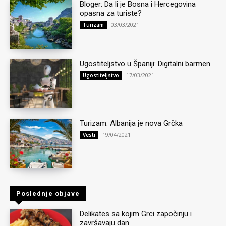
Bloger: Da li je Bosna i Hercegovina
opasna za turiste?
03/03/2021
Turizam
Ugostiteljstvo u Španiji: Digitalni barmen
17/03/2021
Ugostiteljstvo
Turizam: Albanija je nova Grčka
19/04/2021
Vesti
Poslednje objave
Delikates sa kojim Grci započinju i
završavaju dan