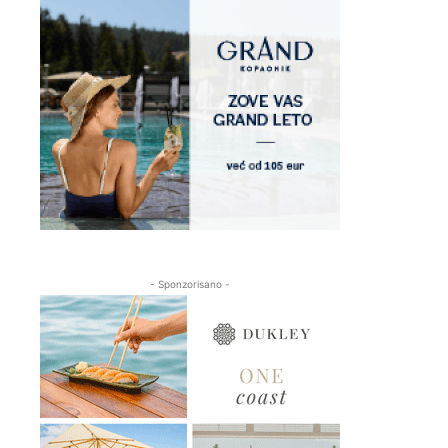
- Sponzorisano -