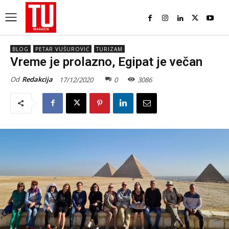
BLOG
PETAR VUŠUROVIĆ
TURIZAM
Vreme je prolazno, Egipat je večan
Od
Redakcija
17/12/2020
0
3086