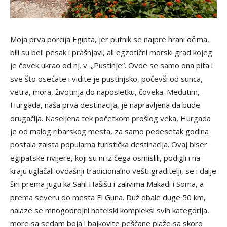
Moja prva porcija Egipta, jer putnik se najpre hrani očima,
bili su beli pesak i prašnjavi, ali egzotični morski grad kojeg
je čovek ukrao od nj. v. „Pustinje“. Ovde se samo ona pita i
sve što osećate i vidite je pustinjsko, počevši od sunca,
vetra, mora, životinja do naposletku, čoveka. Međutim,
Hurgada, naša prva destinacija, je napravljena da bude
drugačija. Naseljena tek početkom prošlog veka, Hurgada
je od malog ribarskog mesta, za samo pedesetak godina
postala zaista popularna turistička destinacija. Ovaj biser
egipatske rivijere, koji su ni iz čega osmislili, podigli i na
kraju uglačali ovdašnji tradicionalno vešti graditelji, se i dalje
širi prema jugu ka Sahl Hašišu i zalivima Makadi i Soma, a
prema severu do mesta El Guna. Duž obale duge 50 km,
nalaze se mnogobrojni hotelski kompleksi svih kategorija,
more sa sedam boja i bajkovite peščane plaže sa skoro