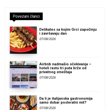
Povezani članci
Delikates sa kojim Grci započinju
i završavaju dan
07/08/2026
Airbnb nadmašio očekivanja –
hoteli rastu tri puta brže od
privatnog smeštaja
07/08/2026
Da li je italijanska gastronomija
samo dobar posleratni mit?
07/08/2026