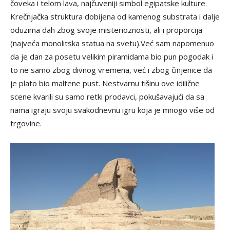
čoveka i telom lava, najčuveniji simbol egipatske kulture.
Krečnjačka struktura dobijena od kamenog substrata i dalje
oduzima dah zbog svoje misterioznosti, ali i proporcija
(najveća monolitska statua na svetu).Već sam napomenuo
da je dan za posetu velikim piramidama bio pun pogodak i
to ne samo zbog divnog vremena, već i zbog činjenice da
je plato bio maltene pust. Nestvarnu tišinu ove idilične
scene kvarili su samo retki prodavci, pokušavajući da sa
nama igraju svoju svakodnevnu igru koja je mnogo više od
trgovine.