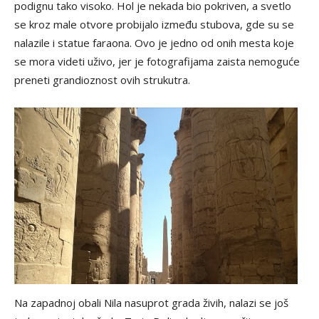
podignu tako visoko. Hol je nekada bio pokriven, a svetlo
se kroz male otvore probijalo između stubova, gde su se
nalazile i statue faraona. Ovo je jedno od onih mesta koje
se mora videti uživo, jer je fotografijama zaista nemoguće
preneti grandioznost ovih strukutra.
Na zapadnoj obali Nila nasuprot grada živih, nalazi se još