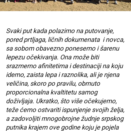
Svaki put kada polazimo na putovanje,
pored prtljaga, ličnih dokumenata i novca,
sa sobom obavezno ponesemo i šarenu
lepezu očekivanja. Ona može biti
srazmerno afinitetima i destinaciji na koju
idemo, zaista lepa i raznolika, ali je njena
veličina, skoro po pravilu, obrnuto
proporcionalna kvaltitetu samog
doživljaja. Ukratko, što više očekujemo,
teže ćemo ostvariti ispunjenje svojih želja,
a zadovoljiti mnogobrojne žudnje srpskog
putnika krajem ove godine koju je pojela