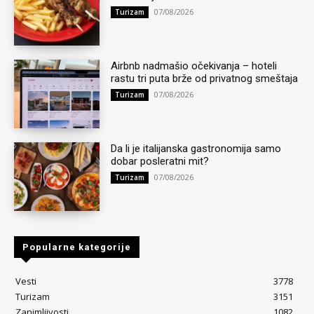
07/08/2026
Turizam
Airbnb nadmašio očekivanja – hoteli
rastu tri puta brže od privatnog smeštaja
07/08/2026
Turizam
Da li je italijanska gastronomija samo
dobar posleratni mit?
07/08/2026
Turizam
Popularne kategorije
Vesti
3778
Turizam
3151
Zanimljivosti
1082