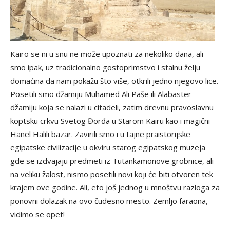
Kairo se ni u snu ne može upoznati za nekoliko dana, ali
smo ipak, uz tradicionalno gostoprimstvo i stalnu želju
domaćina da nam pokažu što više, otkrili jedno njegovo lice.
Posetili smo džamiju Muhamed Ali Paše ili Alabaster
džamiju koja se nalazi u citadeli, zatim drevnu pravoslavnu
koptsku crkvu Svetog Đorđa u Starom Kairu kao i magični
Hanel Halili bazar. Zavirili smo i u tajne praistorijske
egipatske civilizacije u okviru starog egipatskog muzeja
gde se izdvajaju predmeti iz Tutankamonove grobnice, ali
na veliku žalost, nismo posetili novi koji će biti otvoren tek
krajem ove godine. Ali, eto još jednog u mnoštvu razloga za
ponovni dolazak na ovo čudesno mesto. Zemljo faraona,
vidimo se opet!