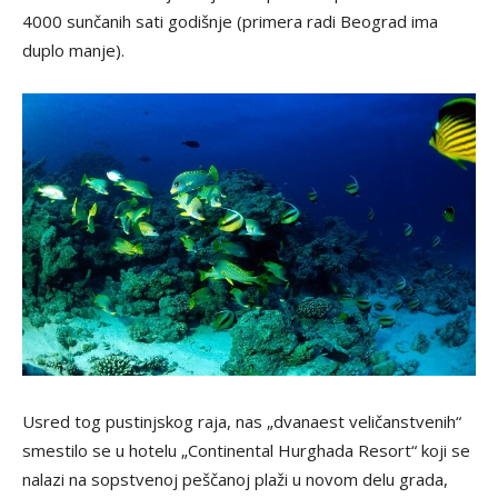
4000 sunčanih sati godišnje (primera radi Beograd ima
duplo manje).
Usred tog pustinjskog raja, nas „dvanaest veličanstvenih“
smestilo se u hotelu „Continental Hurghada Resort“ koji se
nalazi na sopstvenoj peščanoj plaži u novom delu grada,