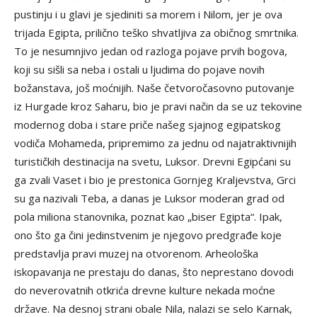
pustinju i u glavi je sjediniti sa morem i Nilom, jer je ova
trijada Egipta, prilično teško shvatljiva za običnog smrtnika.
To je nesumnjivo jedan od razloga pojave prvih bogova,
koji su sišli sa neba i ostali u ljudima do pojave novih
božanstava, još moćnijih. Naše četvoročasovno putovanje
iz Hurgade kroz Saharu, bio je pravi način da se uz tekovine
modernog doba i stare priče našeg sjajnog egipatskog
vodiča Mohameda, pripremimo za jednu od najatraktivnijih
turističkih destinacija na svetu, Luksor. Drevni Egipćani su
ga zvali Vaset i bio je prestonica Gornjeg Kraljevstva, Grci
su ga nazivali Teba, a danas je Luksor moderan grad od
pola miliona stanovnika, poznat kao „biser Egipta“. Ipak,
ono što ga čini jedinstvenim je njegovo predgrađe koje
predstavlja pravi muzej na otvorenom. Arheološka
iskopavanja ne prestaju do danas, što neprestano dovodi
do neverovatnih otkrića drevne kulture nekada moćne
države. Na desnoj strani obale Nila, nalazi se selo Karnak,