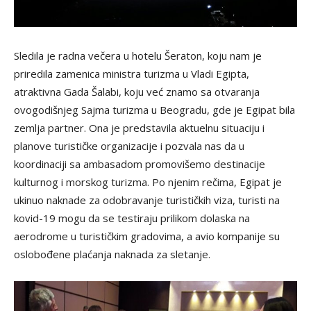
Sledila je radna večera u hotelu Šeraton, koju nam je
priredila zamenica ministra turizma u Vladi Egipta,
atraktivna Gada Šalabi, koju već znamo sa otvaranja
ovogodišnjeg Sajma turizma u Beogradu, gde je Egipat bila
zemlja partner. Ona je predstavila aktuelnu situaciju i
planove turističke organizacije i pozvala nas da u
koordinaciji sa ambasadom promovišemo destinacije
kulturnog i morskog turizma. Po njenim rečima, Egipat je
ukinuo naknade za odobravanje turističkih viza, turisti na
kovid-19 mogu da se testiraju prilikom dolaska na
aerodrome u turističkim gradovima, a avio kompanije su
oslobođene plaćanja naknada za sletanje.