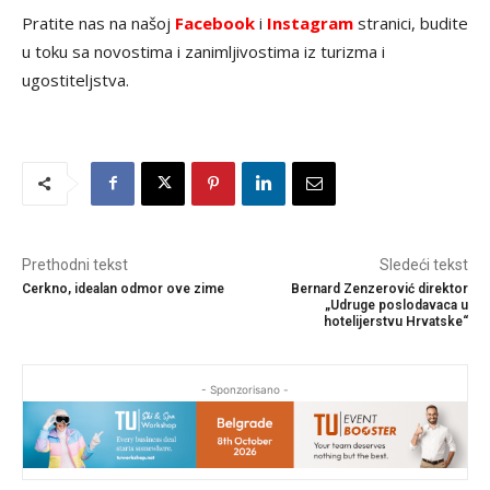
Pratite nas na našoj
Facebook
i
Instagram
stranici, budite
u toku sa novostima i zanimljivostima iz turizma i
ugostiteljstva.
Prethodni tekst
Sledeći tekst
Cerkno, idealan odmor ove zime
Bernard Zenzerović direktor
„Udruge poslodavaca u
hotelijerstvu Hrvatske“
- Sponzorisano -