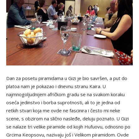
Dan za posetu piramidama u Gizi je bio savršen, a put do
platoa nam je pokazao i dnevnu stranu Kaira. U
najmnogoljudnijem afričkom gradu se na svakom koraku
oseća jedinstvo i borba suprotnosti, ali to je jedna od
retkih stvari koja me ovde ne fascinira i često mi neke
scene, s obzirom na slično nasleđe, deluju poznato. U Gizi
se nalaze tri velike piramide od kojih Hufuovu, odnosno po
Grcima Keopsovu, nazivaju još i Velikom piramidom. Ovde