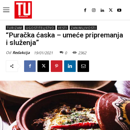
TURIZAM
UGOSTITELJSTVO
VESTI
ZANIMLJIVOSTI
“Puračka ćaska – umeće pripremanja
i služenja”
Od
Redakcija
19/01/2021
0
2362