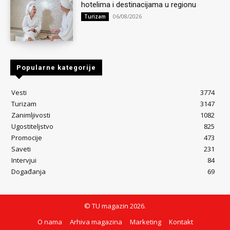
hotelima i destinacijama u regionu
06/08/2026
Turizam
Popularne kategorije
Vesti
3774
Turizam
3147
Zanimljivosti
1082
Ugostiteljstvo
825
Promocije
473
Saveti
231
Intervjui
84
Događanja
69
© TU magazin 2026.
O nama
Arhiva magazina
Marketing
Kontakt