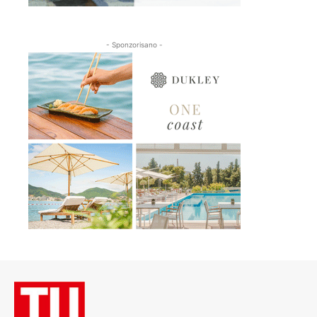
- Sponzorisano -