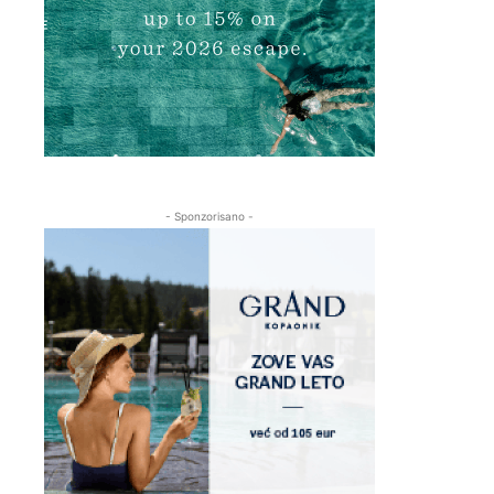
- Sponzorisano -