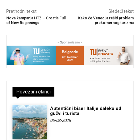
Prethodni tekst
Sledeći tekst
Nova kampanja HTZ – Croatia Full
Kako će Venecija rešiti problem
of New Beginnings
prekomernog turizma
- Sponzorisano -
Povezani članci
Autentični biser Italije daleko od
gužvi i turista
06/08/2026