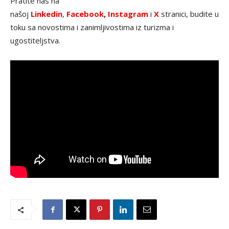
Pratite nas na
našoj
Linkedin
,
Facebook
,
Instagram
i
X
stranici, budite u
toku sa novostima i zanimljivostima iz turizma i
ugostiteljstva.