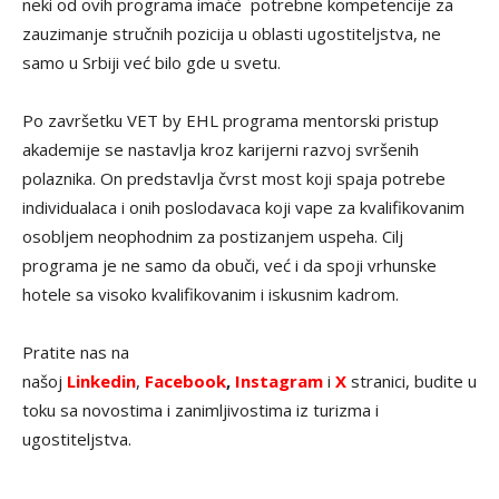
neki od ovih programa imaće potrebne kompetencije za
zauzimanje stručnih pozicija u oblasti ugostiteljstva, ne
samo u Srbiji već bilo gde u svetu.
Po završetku VET by EHL programa mentorski pristup
akademije se nastavlja kroz karijerni razvoj svršenih
polaznika. On predstavlja čvrst most koji spaja potrebe
individualaca i onih poslodavaca koji vape za kvalifikovanim
osobljem neophodnim za postizanjem uspeha. Cilj
programa je ne samo da obuči, već i da spoji vrhunske
hotele sa visoko kvalifikovanim i iskusnim kadrom.
Pratite nas na
našoj
Linkedin
,
Facebook
,
Instagram
i
X
stranici, budite u
toku sa novostima i zanimljivostima iz turizma i
ugostiteljstva.