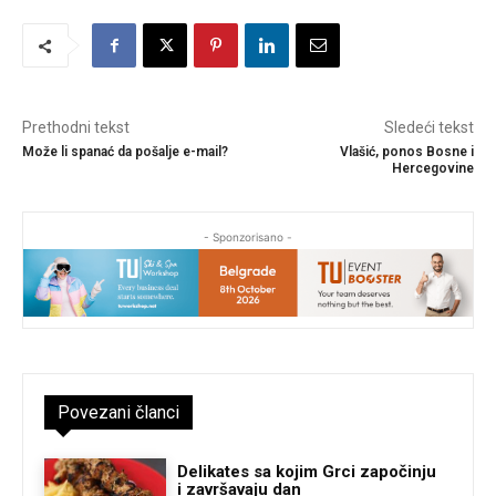
Prethodni tekst
Sledeći tekst
Može li spanać da pošalje e-mail?
Vlašić, ponos Bosne i
Hercegovine
- Sponzorisano -
Povezani članci
Delikates sa kojim Grci započinju
i završavaju dan