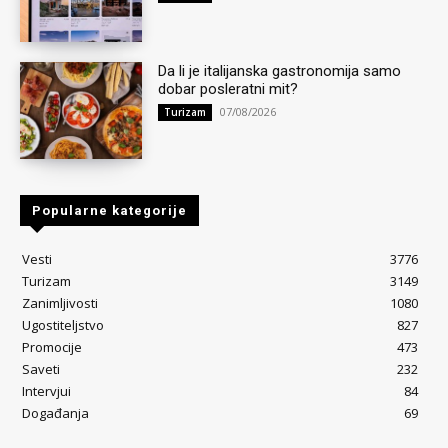
Da li je italijanska gastronomija samo
dobar posleratni mit?
07/08/2026
Turizam
Popularne kategorije
Vesti
3776
Turizam
3149
Zanimljivosti
1080
Ugostiteljstvo
827
Promocije
473
Saveti
232
Intervjui
84
Događanja
69