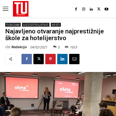
TURIZAM
UGOSTITELJSTVO
VESTI
Najavljeno otvaranje najprestižnije
škole za hotelijerstvo
Od
Redakcija
04/02/2021
0
1653