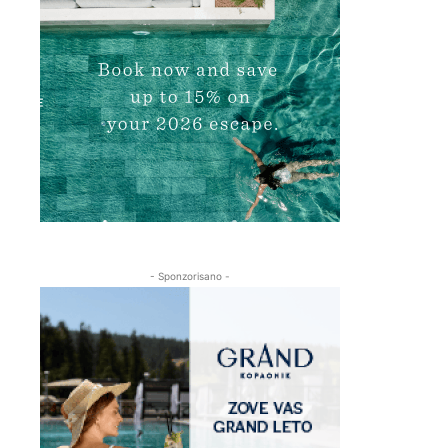
- Sponzorisano -