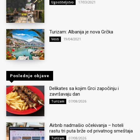
17/03/2021
Ugostiteljstvo
Turizam: Albanija je nova Grčka
19/04/2021
Vesti
Poslednje objave
Delikates sa kojim Grci započinju i
završavaju dan
07/08/2026
Turizam
Airbnb nadmašio očekivanja – hoteli
rastu tri puta brže od privatnog smeštaja
07/08/2026
Turizam