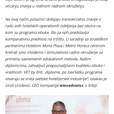
sticanju znanja u realnom radnom okruženju.
Na ovaj na
čin
polaznici dobijaju transverzalno znanje o
radu svih hotelskih operativnih odeljenja bez obzira na
kom su programu obuke, što za njih predstavlja
komparativnu prednost na tržištu. U saradnji sa strateškim
partnerima Hotelom Mona Plaza i Metro Horeca centrom
kreirali smo moderno i stimulativno radno okruženje za
primenu savremenih edukativnih metoda. Našim
diplomcima, zahvaljući prepoznatljivom kvalitetu obuke i
vrednosti VET by EHL diplome, po završetku programa
otvaraju se vrata svetske hotelijerske industrije“, istakao je
Uroš Urošević, CEO kompanije
winsedswiss
u Srbiji.