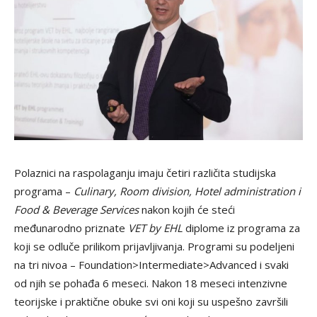
Polaznici na raspolaganju imaju četiri različita studijska
programa –
Culinary, Room division, Hotel administration i
Food & Beverage Services
nakon kojih će steći
međunarodno priznate
VET by EHL
diplome iz programa za
koji se odluče prilikom prijavljivanja. Programi su podeljeni
na tri nivoa – Foundation>Intermediate>Advanced i svaki
od njih se pohađa 6 meseci. Nakon 18 meseci intenzivne
teorijske i praktične obuke svi oni koji su uspešno završili