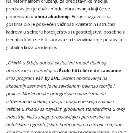
Na neformalnom druženju za predstavnike medija,
predstavljen je dualni model obrazovanja koji će se
primenjivati u
ohma
akademiji
. Fokus razgovora sa
gostima bio je posvećen važnosti kvalitetnih i stručnih
kadrova u sektoru hotelijerstva i ugostiteljstva, posebno u
trenutku kada se isti suočava sa izazovima koje postavlja
globalna kriza pandemije.
„OHMA
u Srbiju donosi eksluzivni model dualnog
obrazovanja u saradnji sa
École hôtelière de Lausanne
kroz program
VET by EHL
. Sistem obrazovanja na
akademiji zasnovan je na savršenom balansu teorije i
prakse. Model obuke omogućava polaznicima da
istovremeno steknu, razviju i unaprede svoja znanja i
veštine u skladu sa najvišim globalnim standardima u ovoj
industriji. Našu snagu predstavljaju i partnerstva sa
hotelskim i ugostiteljskim kompanijama u Srbiji i regionu
koje tokom programa stručne prakse omogućavaju pristup